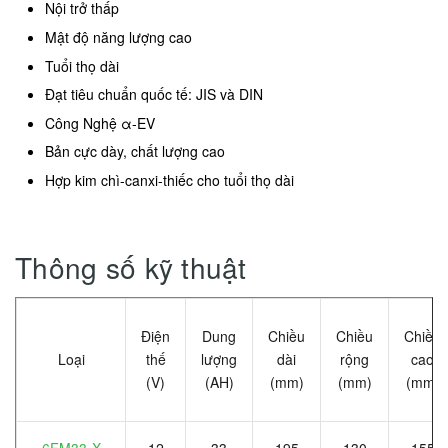
Nội trở thấp
Mật độ năng lượng cao
Tuổi thọ dài
Đạt tiêu chuẩn quốc tế: JIS và DIN
Công Nghệ α-EV
Bản cực dày, chất lượng cao
Hợp kim chì-canxi-thiếc cho tuổi thọ dài
Thông số kỹ thuật
Điện
Dung
Chiều
Chiều
Chiều
Loại
thế
lượng
dài
rộng
cao
(V)
(AH)
(mm)
(mm)
(mm)
6FM33-X
12
33
195
130
155