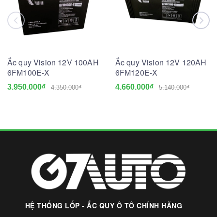
Ắc quy Vision 12V 100AH
Ắc quy Vision 12V 120AH
6FM100E-X
6FM120E-X
3.950.000₫
4.660.000₫
4.350.000₫
5.140.000₫
HỆ THỐNG LỐP - ẮC QUY Ô TÔ CHÍNH HÃNG