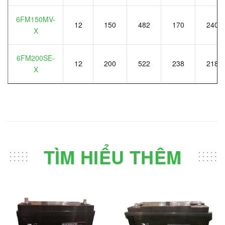
6FM150MV-
12
150
482
170
240
X
6FM200SE-
12
200
522
238
218
X
TÌM HIỂU THÊM