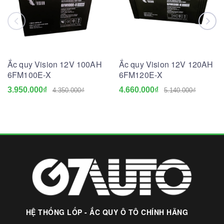
Ắc quy Vision 12V 100AH
Ắc quy Vision 12V 120AH
6FM100E-X
6FM120E-X
3.950.000₫
4.660.000₫
4.350.000₫
5.140.000₫
HỆ THỐNG LỐP - ẮC QUY Ô TÔ CHÍNH HÃNG