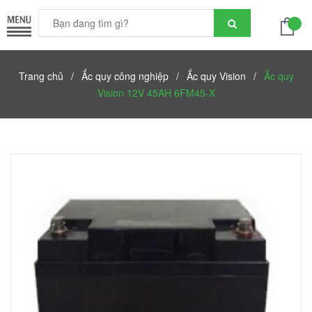
Trang chủ
/
Ắc quy công nghiệp
/
Ắc quy Vision
/
Ắc quy
Vision 12V 45AH 6FM45-X