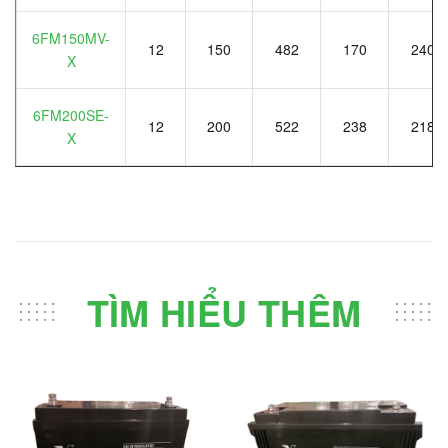
6FM150MV-
12
150
482
170
240
X
6FM200SE-
12
200
522
238
218
X
TÌM HIỂU THÊM