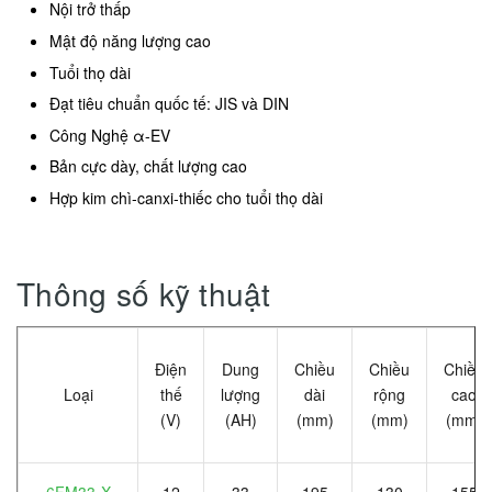
Nội trở thấp
Mật độ năng lượng cao
Tuổi thọ dài
Đạt tiêu chuẩn quốc tế: JIS và DIN
Công Nghệ α-EV
Bản cực dày, chất lượng cao
Hợp kim chì-canxi-thiếc cho tuổi thọ dài
Thông số kỹ thuật
Điện
Dung
Chiều
Chiều
Chiều
Loại
thế
lượng
dài
rộng
cao
(V)
(AH)
(mm)
(mm)
(mm)
6FM33-X
12
33
195
130
155