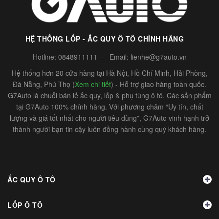
HỆ THỐNG LỐP - ẮC QUY Ô TÔ CHÍNH HÃNG
Hotline:
0848911111
-
Email:
lienhe@g7auto.vn
Hệ thống hơn 20 cửa hàng tại Hà Nội, Hồ Chí Minh, Hải Phòng,
Đà Nẵng, Phú Thọ (
Xem chi tiết
) - Hỗ trợ giao hàng toàn quốc.
G7Auto là chuỗi bán lẻ ắc quy, lốp & phụ tùng ô tô. Các sản phẩm
tại G7Auto 100% chính hãng. Với phương châm “Uy tín, chất
lượng và giá tốt nhất cho người tiêu dùng”, G7Auto vinh hạnh trở
thành người bạn tin cậy luôn đồng hành cùng quý khách hàng.
ẮC QUY Ô TÔ
LỐP Ô TÔ