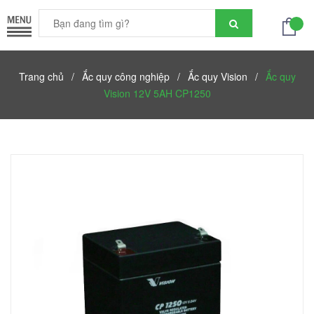
Trang chủ
/
Ắc quy công nghiệp
/
Ắc quy Vision
/
Ắc quy
Vision 12V 5AH CP1250