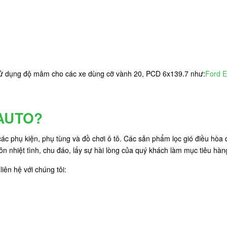
 sử dụng độ mâm cho các xe dùng cỡ vành 20, PCD 6x139.7 như:
Ford E
7AUTO?
c phụ kiện, phụ tùng và đồ chơi ô tô. Các sản phẩm lọc gió điều hòa d
ôn nhiệt tình, chu đáo, lấy sự hài lòng của quý khách làm mục tiêu hàn
iên hệ với chúng tôi: