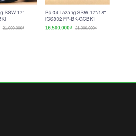
ng SSW 17"
Bộ 04 Lazang SSW 17"/18"
Bộ 04 
BK]
[GS802 FP-BK-GCBK]
[GS802
16.500.000₫
16.000.
21.000.000₫
21.000.000₫