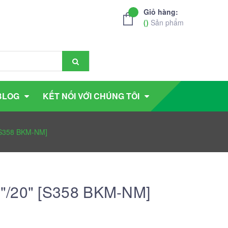
Giỏ hàng:
(
)
Sản phẩm
BLOG
KẾT NỐI VỚI CHÚNG TÔI
[S358 BKM-NM]
"/20" [S358 BKM-NM]