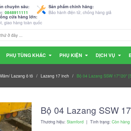
ấn chuyên sâu:
Sản phẩm chính hãng:
ne:
0848911111
Bảo hành điện tử, chống hàng giả
hống cửa hàng lớn:
ốt, giao hàng toàn quốc
PHỤ TÙNG KHÁC
PHỤ KIỆN
DỊCH VỤ
Mâm/ Lazang ô tô
/
Lazang 17 inch
/
Bộ 04 Lazang SSW 17"/20" 
Bộ 04 Lazang SSW 17
Thương hiệu:
Stamford
|
Tình trạng:
Còn hàng