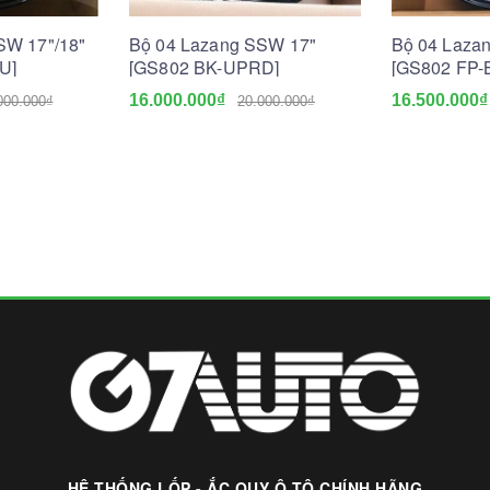
SW 17"/18"
Bộ 04 Lazang SSW 17"
Bộ 04 Laza
U]
[GS802 BK-UPRD]
[GS802 FP-
16.000.000₫
16.500.000₫
000.000₫
20.000.000₫
HỆ THỐNG LỐP - ẮC QUY Ô TÔ CHÍNH HÃNG