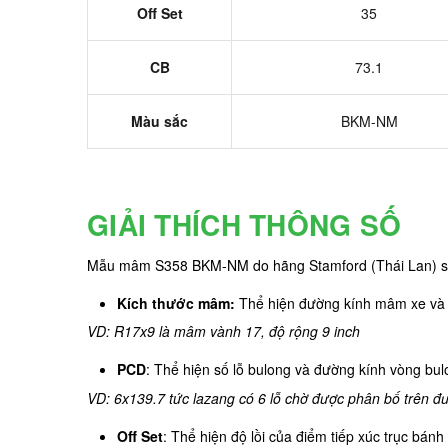
Off Set
35
CB
73.1
Màu sắc
BKM-NM
GIẢI THÍCH THÔNG SỐ
Mẫu mâm S358 BKM-NM do hãng Stamford (Thái Lan) s
Kích thước mâm:
Thể hiện đường kính mâm xe và kh
VD: R17x9 là mâm vành 17, độ rộng 9 inch
PCD
: Thể hiện số lỗ bulong và đường kính vòng bu
VD: 6x139.7 tức lazang có 6 lỗ chờ được phân bố trên 
Off Set
: Thể hiện độ lồi của điểm tiếp xúc trục bá