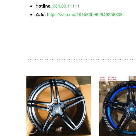
Hotline
:
084.89.11111
Zalo
:
https://zalo.me/1915835962949258808