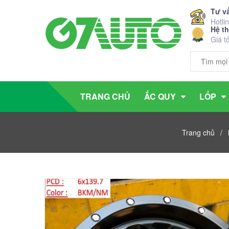
Tư v
Hotli
Hệ t
Giá t
TRANG CHỦ
ẮC QUY
LỐP
Trang chủ
/