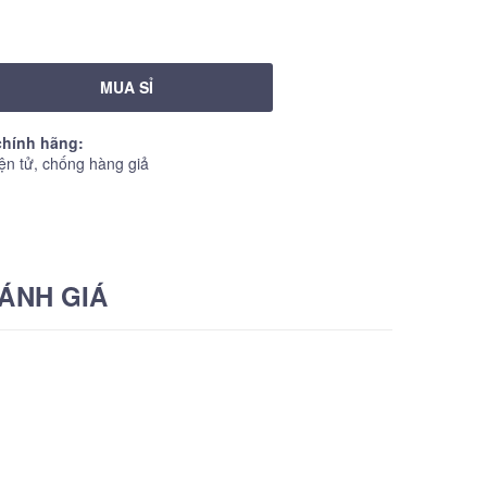
MUA SỈ
hính hãng:
ện tử, chống hàng giả
ÁNH GIÁ