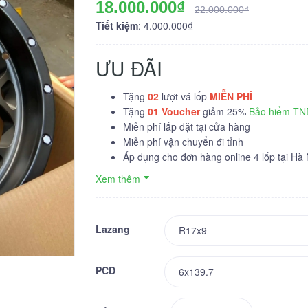
18.000.000₫
22.000.000₫
Tiết kiệm
: 4.000.000₫
ƯU ĐÃI
Tặng
02
lượt vá lốp
MIỄN PHÍ
Tặng
01
Voucher
giảm 25%
Bảo hiểm T
Miễn phí lắp đặt tại cửa hàng
Miễn phí vận chuyển đi tỉnh
Áp dụng cho đơn hàng online 4 lốp tại Hà
Xem thêm
Lazang
PCD