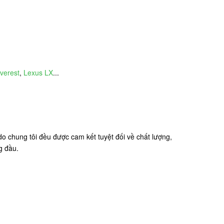
verest
,
Lexus LX
...
o chung tôi đều được cam kết tuyệt đối về chất lượng,
g đầu.