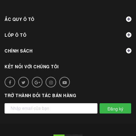
ẮC QUY Ô TÔ
LỐP Ô TÔ
CHÍNH SÁCH
KẾT NỐI VỚI CHÚNG TÔI
TRỞ THÀNH ĐỐI TÁC BÁN HÀNG
Đăng ký