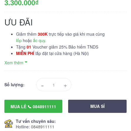
3.300.000₫
ƯU ĐÃI
Giảm thêm
300K
trực tiếp vào giá khi mua cùng
lốp
hoặc
ắc quy
.
Tặng
01
Voucher giảm 25% Bảo hiểm TNDS
MIỄN PHÍ
lắp đặt tại cửa hàng (Hà Nội)
Xem thêm
-
+
Số lượng:
MUA SỈ
MUA LẺ 📞 0848911111
Tư vấn chuyên sâu:
Hotline:
0848911111