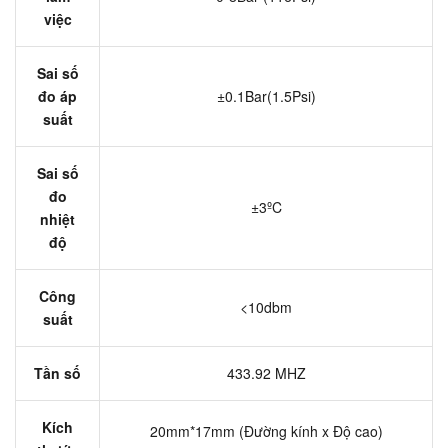
việc
Sai số
đo áp
±0.1Bar(1.5Psi)
suất
Sai số
đo
±3ºC
nhiệt
độ
Công
<10dbm
suất
Tần số
433.92 MHZ
Kích
20mm*17mm (Đường kính x Độ cao)