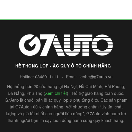
HỆ THỐNG LỐP - ẮC QUY Ô TÔ CHÍNH HÃNG
Hotline:
0848911111
-
Email:
lienhe@g7auto.vn
Hệ thống hơn 20 cửa hàng tại Hà Nội, Hồ Chí Minh, Hải Phòng,
Đà Nẵng, Phú Thọ (
Xem chi tiết
) - Hỗ trợ giao hàng toàn quốc.
G7Auto là chuỗi bán lẻ ắc quy, lốp & phụ tùng ô tô. Các sản phẩm
tại G7Auto 100% chính hãng. Với phương châm “Uy tín, chất
lượng và giá tốt nhất cho người tiêu dùng”, G7Auto vinh hạnh trở
thành người bạn tin cậy luôn đồng hành cùng quý khách hàng.