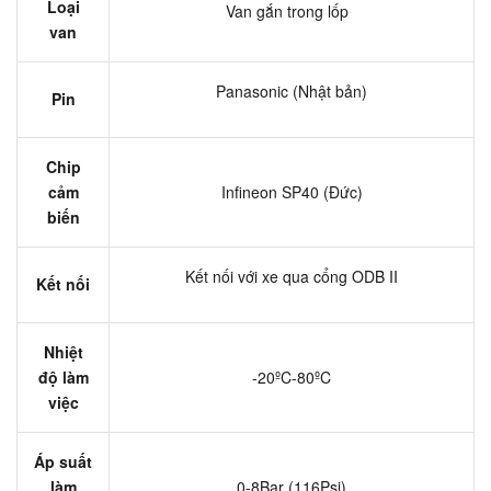
Loại
Van gắn trong lốp
van
Panasonic (Nhật bản)
Pin
Chip
cảm
Infineon SP40 (Đức)
biến
Kết nối với xe qua cổng ODB II
Kết nối
Nhiệt
độ làm
-20ºC-80ºC
việc
Áp suất
làm
0-8Bar (116Psi)