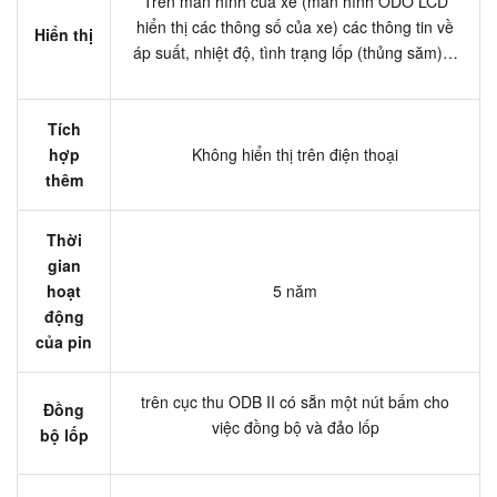
Trên màn hình của xe (màn hình ODO LCD
hiển thị các thông số của xe) các thông tin về
Hiển thị
áp suất, nhiệt độ, tình trạng lốp (thủng săm)…
Tích
hợp
Không hiển thị trên điện thoại
thêm
Thời
gian
hoạt
5 năm
động
của pin
trên cục thu ODB II có sẵn một nút bấm cho
Đồng
việc đồng bộ và đảo lốp
bộ lốp