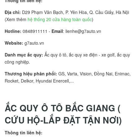
Thông tin liên hệ:
Địa chỉ:
D29 Phạm Văn Bạch, P. Yên Hòa, Q. Cầu Giấy, Hà Nội
(Xem thêm
hệ thống 20 cửa hàng toàn quốc
)
Hotline:
0848911111 -
Email
: lienhe@g7auto.vn
Website:
g7auto.vn
Danh mục ắc quy:
Ắc quy ô tô, ắc quy xe điện - xe golf, ắc quy
công nghiệp.
Thương hiệu phân phối:
GS, Varta, Vision, Đồng Nai, Enimac,
Rocket, Delkor, Hyundai Enercell,...
ẮC QUY Ô TÔ BẮC GIANG (
CỨU HỘ-LẮP ĐẶT TẬN NƠI)
Thông tin liên hệ: