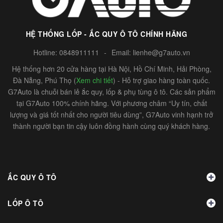
HỆ THỐNG LỐP - ẮC QUY Ô TÔ CHÍNH HÃNG
Hotline:
0848911111
-
Email:
lienhe@g7auto.vn
Hệ thống hơn 20 cửa hàng tại Hà Nội, Hồ Chí Minh, Hải Phòng,
Đà Nẵng, Phú Thọ (
Xem chi tiết
) - Hỗ trợ giao hàng toàn quốc.
G7Auto là chuỗi bán lẻ ắc quy, lốp & phụ tùng ô tô. Các sản phẩm
tại G7Auto 100% chính hãng. Với phương châm “Uy tín, chất
lượng và giá tốt nhất cho người tiêu dùng”, G7Auto vinh hạnh trở
thành người bạn tin cậy luôn đồng hành cùng quý khách hàng.
ẮC QUY Ô TÔ
LỐP Ô TÔ