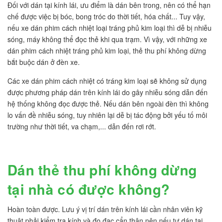
Đối với dán tại kính lái, ưu điểm là dán bên trong, nên có thể hạn
chế được việc bị bóc, bong tróc do thời tiết, hóa chất... Tuy vậy,
nếu xe dán phim cách nhiệt loại tráng phủ kim loại thì dễ bị nhiễu
sóng, máy không thể đọc thẻ khi qua trạm. Vì vậy, với những xe
dán phim cách nhiệt tráng phủ kim loại, thẻ thu phí không dừng
bắt buộc dán ở đèn xe.
Các xe dán phim cách nhiệt có tráng kim loại sẽ không sử dụng
được phương pháp dán trên kính lái do gây nhiễu sóng dẫn đến
hệ thống không đọc được thẻ. Nếu dán bên ngoài đèn thì không
lo vấn đề nhiễu sóng, tuy nhiên lại dễ bị tác động bởi yếu tố môi
trường như thời tiết, va chạm,... dẫn đến rơi rớt.
Dán thẻ thu phí không dừng
tại nhà có được không?
Hoàn toàn được. Lưu ý vị trí dán trên kính lái cần nhân viên kỹ
thuật phải kiểm tra kính và đo đạc cẩn thân nên nếu tự dán tại