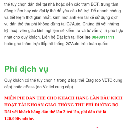
thể tùy chọn dán thẻ tại nhà hoặc đến các trạm BOT, trung tâm
đăng kiểm hay các đại lý thẻ để yêu cầu hỗ trợ. Để nhanh chóng
và tiết kiệm thời gian nhất, kính mời anh em tài xế sử dụng dịch
vụ dán thẻ thu phí không dừng tại G7Auto. Chúng tôi với những
kỹ thuật viên giàu kinh nghiệm sẽ kiểm tra và tư vấn vị trí phù hợp
nhất cho quý khách. Liên hệ Đặt lịch tại
Hotline
0848911111
hoặc ghé thăm trực tiếp hệ thống G7Auto trên toàn quốc:
Phí dịch vụ
Quý khách có thể tùy chọn 1 trong 2 loại thẻ Etag (do VETC cung
cấp) hoặc ePass (do Viettel cung cấp).
MIỄN PHÍ DÁN THẺ CHO KHÁCH HÀNG LẦN ĐẦU KÍCH
HOẠT TÀI KHOẢN GIAO THÔNG THU PHÍ ĐƯỜNG BỘ.
Đối với khách hàng dán thẻ lần 2 trở lên, phí dán thẻ là
120.000vnđ/thẻ.