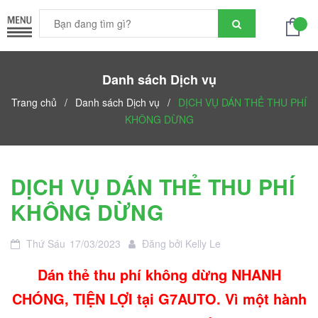
Danh sách Dịch vụ
Trang chủ
/
Danh sách Dịch vụ
/
DỊCH VỤ DÁN THẺ THU PHÍ
KHÔNG DỪNG
DỊCH VỤ DÁN THẺ THU PHÍ
KHÔNG DỪNG
Thứ Sáu
17/03/2023
Đăng bởi
Kelly Le
Dán thẻ thu phí không dừng NHANH
CHÓNG, TIỆN LỢI tại G7AUTO. Vì một hành