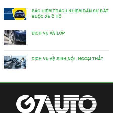
BẢO HIỂM TRÁCH NHIỆM DÂN SỰ BẮT
BUỘC XE Ô TÔ
DỊCH VỤ VÁ LỐP
DỊCH VỤ VỆ SINH NỘI - NGOẠI THẤT