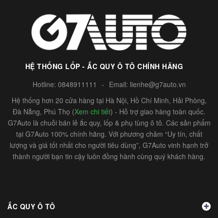
HỆ THỐNG LỐP - ẮC QUY Ô TÔ CHÍNH HÃNG
Hotline:
0848911111
-
Email:
lienhe@g7auto.vn
Hệ thống hơn 20 cửa hàng tại Hà Nội, Hồ Chí Minh, Hải Phòng,
Đà Nẵng, Phú Thọ (
Xem chi tiết
) - Hỗ trợ giao hàng toàn quốc.
G7Auto là chuỗi bán lẻ ắc quy, lốp & phụ tùng ô tô. Các sản phẩm
tại G7Auto 100% chính hãng. Với phương châm “Uy tín, chất
lượng và giá tốt nhất cho người tiêu dùng”, G7Auto vinh hạnh trở
thành người bạn tin cậy luôn đồng hành cùng quý khách hàng.
ẮC QUY Ô TÔ