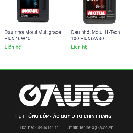
Dầu nhớt Motul Multigrade
Dầu nhớt Motul H-Tech
Plus 15W40
100 Plus 5W30
Liên hệ
Liên hệ
HỆ THỐNG LỐP - ẮC QUY Ô TÔ CHÍNH HÃNG
Hotline:
0848911111
-
Email:
lienhe@g7auto.vn