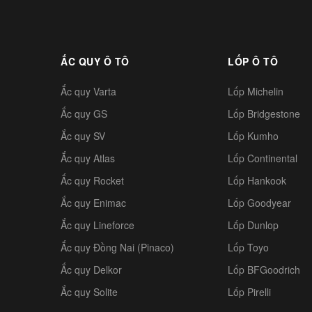
ẮC QUY Ô TÔ
LỐP Ô TÔ
Ắc quy Varta
Lốp Michelin
Ắc quy GS
Lốp Bridgestone
Ắc quy SV
Lốp Kumho
Ắc quy Atlas
Lốp Continental
Ắc quy Rocket
Lốp Hankook
Ắc quy Enimac
Lốp Goodyear
Ắc quy Lineforce
Lốp Dunlop
Ắc quy Đồng Nai (Pinaco)
Lốp Toyo
Ắc quy Delkor
Lốp BFGoodrich
Ắc quy Solite
Lốp Pirelli