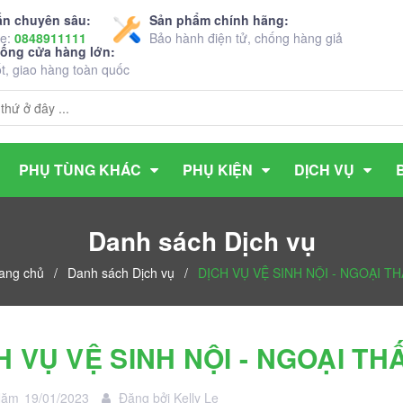
ấn chuyên sâu:
Sản phẩm chính hãng:
ne:
0848911111
Bảo hành điện tử, chống hàng giả
hống cửa hàng lớn:
ốt, giao hàng toàn quốc
PHỤ TÙNG KHÁC
PHỤ KIỆN
DỊCH VỤ
Danh sách Dịch vụ
ang chủ
/
Danh sách Dịch vụ
/
DỊCH VỤ VỆ SINH NỘI - NGOẠI TH
H VỤ VỆ SINH NỘI - NGOẠI TH
Năm
19/01/2023
Đăng bởi
Kelly Le