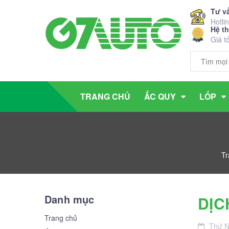
Tư v
Hotli
Hệ t
Giá t
TRANG CHỦ
ẮC QUY
LỐP
Tr
Danh mục
DỊC
Trang chủ
Thứ 