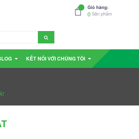
Giỏ hàng:
(
)
Sản phẩm
BLOG
KẾT NỐI VỚI CHÚNG TÔI
ẤT
ẤT