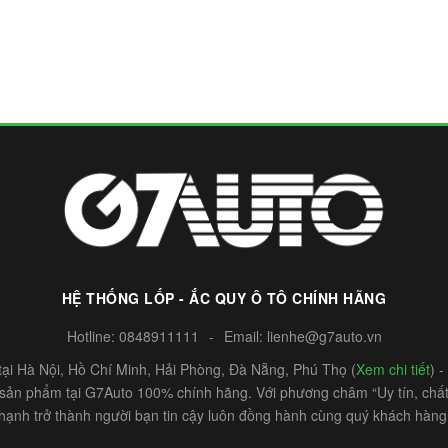
HỆ THỐNG LỐP - ẮC QUY Ô TÔ CHÍNH HÃNG
Hotline:
0848911111
-
Email:
lienhe@g7auto.vn
ại Hà Nội, Hồ Chí Minh, Hải Phòng, Đà Nẵng, Phú Thọ (
Xem chi tiết
) 
c sản phẩm tại G7Auto 100% chính hãng. Với phương châm “Uy tín, chất 
hạnh trở thành người bạn tin cậy luôn đồng hành cùng quý khách hàng