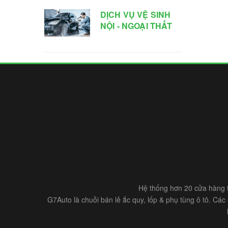
DỊCH VỤ VỆ SINH
NỘI - NGOẠI THẤT
Hệ thống hơn 20 cửa hàng t
G7Auto là chuỗi bán lẻ ắc quy, lốp & phụ tùng ô tô. Cá