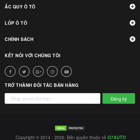
ẮC QUY Ô TÔ
LỐP Ô TÔ
CHÍNH SÁCH
KẾT NỐI VỚI CHÚNG TÔI
TRỞ THÀNH ĐỐI TÁC BÁN HÀNG
Đăng ký
Copyright © 2014 - 2026. Bản quyền thuộc về
G7AUTO