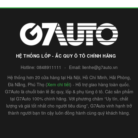
HỆ THỐNG LỐP - ẮC QUY Ô TÔ CHÍNH HÃNG
Hotline:
0848911111
-
Email:
lienhe@g7auto.vn
Hệ thống hơn 20 cửa hàng tại Hà Nội, Hồ Chí Minh, Hải Phòng,
Đà Nẵng, Phú Thọ (
Xem chi tiết
) - Hỗ trợ giao hàng toàn quốc.
G7Auto là chuỗi bán lẻ ắc quy, lốp & phụ tùng ô tô. Các sản phẩm
tại G7Auto 100% chính hãng. Với phương châm “Uy tín, chất
lượng và giá tốt nhất cho người tiêu dùng”, G7Auto vinh hạnh trở
thành người bạn tin cậy luôn đồng hành cùng quý khách hàng.