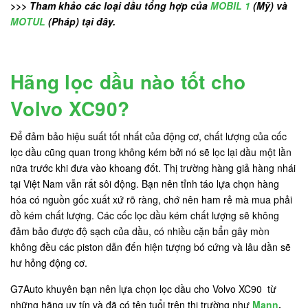
>>> Tham khảo các loại dầu tổng hợp của
MOBIL 1
(Mỹ) và
MOTUL
(Pháp) tại đây.
Hãng lọc dầu nào tốt cho
Volvo XC90?
Để đảm bảo hiệu suất tốt nhất của động cơ, chất lượng của cốc
lọc dầu cũng quan trong không kém bởi nó sẽ lọc lại dầu một lần
nữa trước khi đưa vào khoang đốt. Thị trường hàng giả hàng nhái
tại Việt Nam vẫn rất sôi động. Bạn nên tỉnh táo lựa chọn hàng
hóa có nguồn gốc xuất xứ rõ ràng, chớ nên ham rẻ mà mua phải
đồ kém chất lượng. Các cốc lọc dầu kém chất lượng sẽ không
đảm bảo được độ sạch của dầu, có nhiều cặn bẩn gây mòn
không đều các piston dẫn đến hiện tượng bó cứng và lâu dần sẽ
hư hỏng động cơ.
G7Auto khuyên bạn nên lựa chọn lọc dầu cho Volvo XC90 từ
những hãng uy tín và đã có tên tuổi trên thị trường như
Mann
,