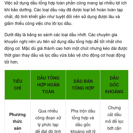
Việc sử dụng dầu tổng hợp toàn phần cũng mang lại nhiều lợi ích
khi bảo dưỡng. Các loại dầu này đã được loại bỏ hoàn toàn tạp
chất, độ tinh khiết gần như tuyệt đối nên sử dụng được lâu và
giảm thiểu công việc cho lõi lọc dầu.
Dưới đây là bảng so sánh các loại dầu nhớt. Các chuyên gia
khuyến nghị nên ưu tiên sử dụng dầu tổng hợp để tốt nhất cho
động cơ. Mặc dù giá thành cao hơn một chút nhưng kéo dài được
thời gian thay dầu và lọc dầu vừa bảo vệ cho động cơ hoạt động
tốt hơn.
DẦU TỔNG
DẦU
TIÊU
DẦU BÁN
HỢP HOÀN
GỐC
CHÍ
TỔNG HỢP
TOÀN
KHOÁNG
Chưng
Qua nhiều
Pha trộn dầu
Phương
cất dầu
công đoạn xử
tổng hợp và
thức
mỏ để lọc
lý phức tạp
dầu gốc
sản
bớt cặn
để đạt độ tinh
khoáng với tỷ