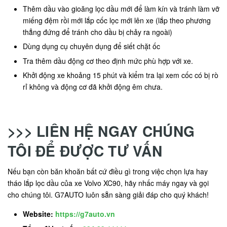
Thêm dầu vào gioăng lọc dầu mới để làm kín và tránh làm vỡ
miếng đệm rồi mới lắp cốc lọc mới lên xe (lắp theo phương
thẳng đứng để tránh cho dầu bị chảy ra ngoài)
Dùng dụng cụ chuyên dụng để siết chặt ốc
Tra thêm dầu động cơ theo định mức phù hợp với xe.
Khởi động xe khoảng 15 phút và kiểm tra lại xem cốc có bị rò
rỉ không và động cơ đã khởi động êm chưa.
>>> LIÊN HỆ NGAY CHÚNG
TÔI ĐỂ ĐƯỢC TƯ VẤN
Nếu bạn còn băn khoăn bất cứ điều gì trong việc chọn lựa hay
tháo lắp lọc dầu của xe Volvo XC90, hãy nhấc máy ngay và gọi
cho chúng tôi. G7AUTO luôn sẵn sàng giải đáp cho quý khách!
Website:
https://g7auto.vn