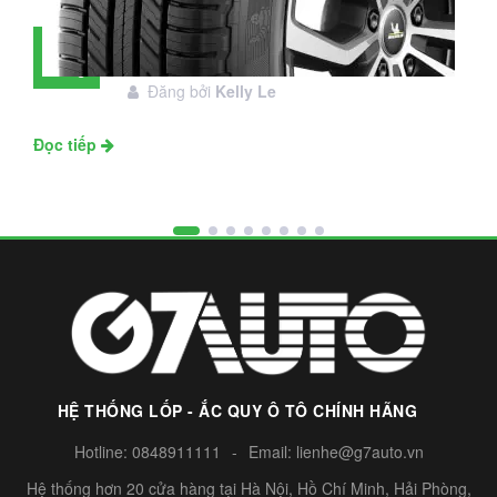
Đánh giá lốp Michelin Primacy SUV:
28
Đáng đầu tư không?
Tháng
Đăng bởi
Kelly Le
11
Đọc tiếp
HỆ THỐNG LỐP - ẮC QUY Ô TÔ CHÍNH HÃNG
Hotline:
0848911111
-
Email:
lienhe@g7auto.vn
Hệ thống hơn 20 cửa hàng tại Hà Nội, Hồ Chí Minh, Hải Phòng,