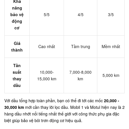
Khả
năng
bảo vệ
5/5
4/5
3/5
động
cơ
Giá
Cao nhất
Tầm trung
Mềm nhất
thành
Tần
suất
10,000-
7,000-8,000
5,000 km
thay
15,000 km
km
dầu
Với dầu tổng hợp toàn phần, bạn có thể đi tới các mốc
20,000 -
30,000 km
mới cần thay lõi lọc dầu. Mobil 1 và Motul hiện nay là 2
hàng dầu nhớt nổi tiếng nhất thế giới với công thức phụ gia đặc
biệt giúp bảo vệ bôi trơn động cơ hiệu quả.