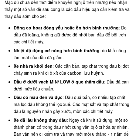
Mặc dù chưa đến thời điểm khuyến nghị ở trên nhưng nếu nhận
thấy một số vấn đề sau cũng là các dấu hiệu bạn cần kiểm tra và
thay dầu sớm cho xe:
Động cơ hoạt động yếu hoặc ồn hơn bình thường
: Do
dầu đã loãng, không giữ được độ nhớt ban đầu để bôi trơn
các chi tiết máy.
Nhiệt độ động cơ nóng hơn bình thường
: do khả năng
làm mát của dầu đã giảm.
Xe nhả ra khói đen
: Các cặn bẩn, tạp chất trong dầu bị đốt
cháy sinh ra khí đi ô xít của cacbon, lưu huỳnh.
Dầu ở dưới vạch MIN/ LOW ở que thăm dầu
: Dầu đã cạn
dưới mức tiêu chuẩn.
Dầu có màu đen và đục
: Dầu quá bẩn, có nhiều tạp chất
mà lọc dầu không thể lọc xuể. Các mạt sắt và tạp chất trong
dầu là nguyên nhân gây xước, mòn các chi tiết máy.
Xe đã lâu không thay dầu
: Ngay cả khi ít sử dụng, một số
thành phần có trong dầu nhớt cũng vẫn bị ô xi hóa tự nhiên.
Bạn vẫn nên đi kiểm tra và thay mới mỗi 6 tháng - 1 năm để