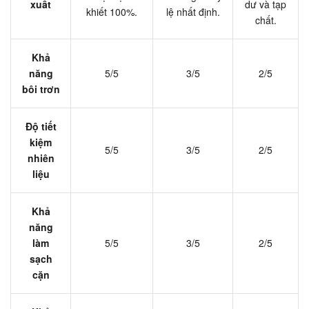
xuất
dư và tạp
khiết 100%.
lệ nhất định.
chất.
Khả
năng
5/5
3/5
2/5
bôi trơn
Độ tiết
kiệm
5/5
3/5
2/5
nhiên
liệu
Khả
năng
làm
5/5
3/5
2/5
sạch
cặn