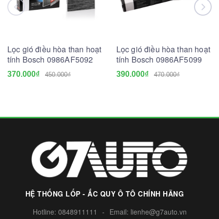
Lọc gió điều hòa than hoạt
Lọc gió điều hòa than hoạt
tính Bosch 0986AF5092
tính Bosch 0986AF5099
370.000₫
390.000₫
450.000₫
470.000₫
HỆ THỐNG LỐP - ẮC QUY Ô TÔ CHÍNH HÃNG
Hotline:
0848911111
-
Email:
lienhe@g7auto.vn