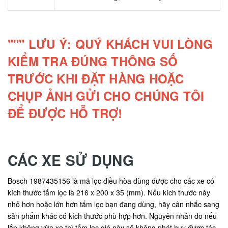
""" LƯU Ý: QUÝ KHÁCH VUI LÒNG
KIỂM TRA ĐÚNG THÔNG SỐ
TRƯỚC KHI ĐẶT HÀNG HOẶC
CHỤP ẢNH GỬI CHO CHÚNG TÔI
ĐỂ ĐƯỢC HỖ TRỢ!
CÁC XE SỬ DỤNG
Bosch 1987435156 là mã lọc điều hòa dùng được cho các xe có
kích thước tấm lọc là 216 x 200 x 35 (mm). Nếu kích thước này
nhỏ hơn hoặc lớn hơn tấm lọc bạn đang dùng, hãy cân nhắc sang
sản phẩm khác có kích thước phù hợp hơn. Nguyên nhân do nếu
lắp không vừa xe thì tấm lọc gió này sẽ không phát huy được tác