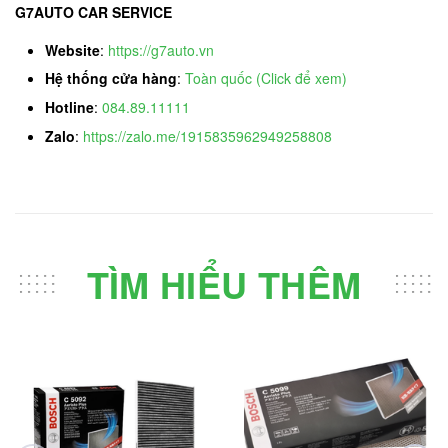
G7AUTO CAR SERVICE
Website
:
https://g7auto.vn
Hệ thống cửa hàng
:
Toàn quốc (Click để xem)
Hotline
:
084.89.11111
Zalo
:
https://zalo.me/1915835962949258808
TÌM HIỂU THÊM