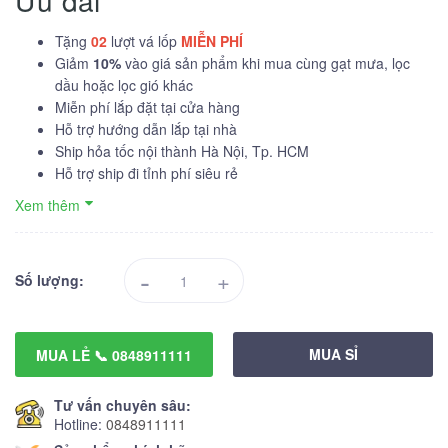
Ưu đãi
Tặng
02
lượt vá lốp
MIỄN PHÍ
Giảm
10%
vào giá sản phẩm khi mua cùng gạt mưa, lọc
dầu hoặc lọc gió khác
Miễn phí lắp đặt tại cửa hàng
Hỗ trợ hướng dẫn lắp tại nhà
Ship hỏa tốc nội thành Hà Nội, Tp. HCM
Hỗ trợ ship đi tỉnh phí siêu rẻ
Xem thêm
-
+
Số lượng:
MUA SỈ
MUA LẺ 📞 0848911111
Tư vấn chuyên sâu:
Hotline:
0848911111