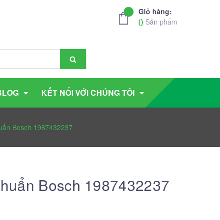
Giỏ hàng:
(
)
Sản phẩm
BLOG
KẾT NỐI VỚI CHÚNG TÔI
chuẩn Bosch 1987432237
u chuẩn Bosch 1987432237