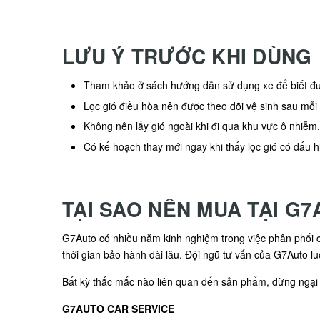
LƯU Ý TRƯỚC KHI DÙNG
Tham khảo ở sách hướng dẫn sử dụng xe để biết đượ
Lọc gió điều hòa nên được theo dõi vệ sinh sau mỗi
Không nên lấy gió ngoài khi đi qua khu vực ô nhiễm,
Có kế hoạch thay mới ngay khi thấy lọc gió có dấu h
TẠI SAO NÊN MUA TẠI G
G7Auto có nhiều năm kinh nghiệm trong việc phân phối cá
thời gian bảo hành dài lâu. Đội ngũ tư vấn của G7Auto lu
Bất kỳ thắc mắc nào liên quan đến sản phẩm, đừng ngại l
G7AUTO CAR SERVICE