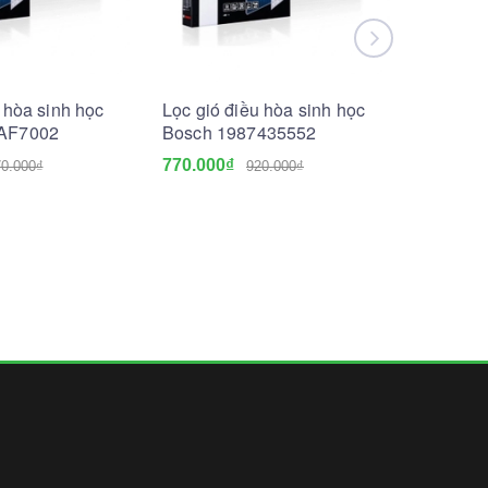
 hòa sinh học
Lọc gió điều hòa sinh học
Lọc gió 
AF7002
Bosch 1987435552
tính Bo
770.000₫
530.000
0.000₫
920.000₫