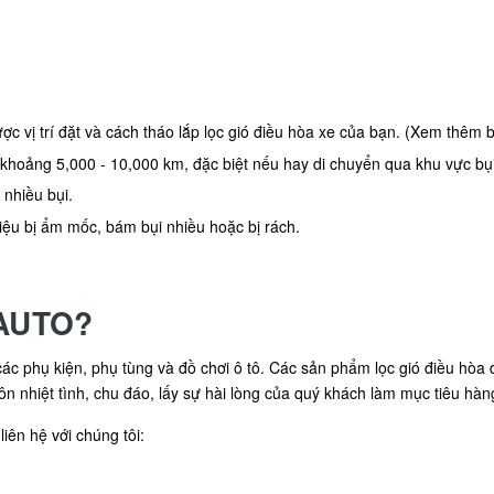
c vị trí đặt và cách tháo lắp lọc gió điều hòa xe của bạn. (Xem thêm
 khoảng 5,000 - 10,000 km, đặc biệt nếu hay di chuyển qua khu vực bụ
 nhiều bụi.
iệu bị ẩm mốc, bám bụi nhiều hoặc bị rách.
7AUTO?
c phụ kiện, phụ tùng và đồ chơi ô tô. Các sản phẩm lọc gió điều hòa d
ôn nhiệt tình, chu đáo, lấy sự hài lòng của quý khách làm mục tiêu hàn
iên hệ với chúng tôi: