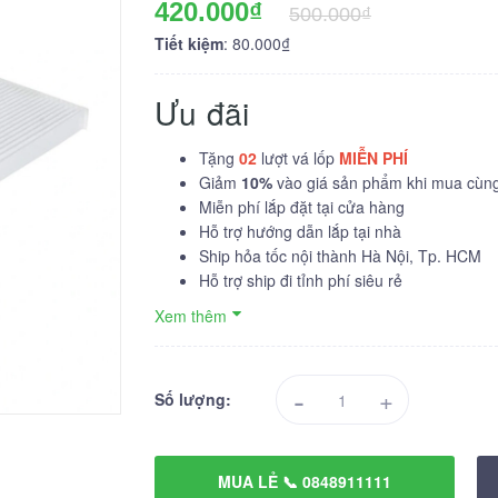
420.000₫
500.000₫
Tiết kiệm
: 80.000₫
Ưu đãi
Tặng
02
lượt vá lốp
MIỄN PHÍ
Giảm
10%
vào giá sản phẩm khi mua cùng 
Miễn phí lắp đặt tại cửa hàng
Hỗ trợ hướng dẫn lắp tại nhà
Ship hỏa tốc nội thành Hà Nội, Tp. HCM
Hỗ trợ ship đi tỉnh phí siêu rẻ
Xem thêm
-
+
Số lượng:
MUA LẺ 📞 0848911111