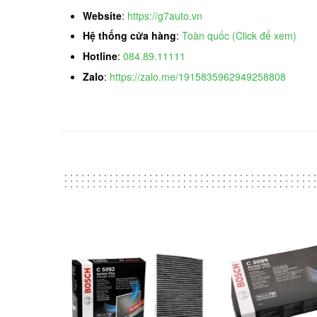
Website
:
https://g7auto.vn
Hệ thống cửa hàng
:
Toàn quốc (Click để xem)
Hotline
:
084.89.11111
Zalo
:
https://zalo.me/1915835962949258808