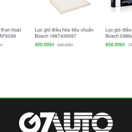
 than hoạt
Lọc gió điều hòa tiêu chuẩn
Lọc gió điều
6AF5099
Bosch 1987435097
Bosch 0986
450.000₫
650.000₫
0₫
540.000₫
77