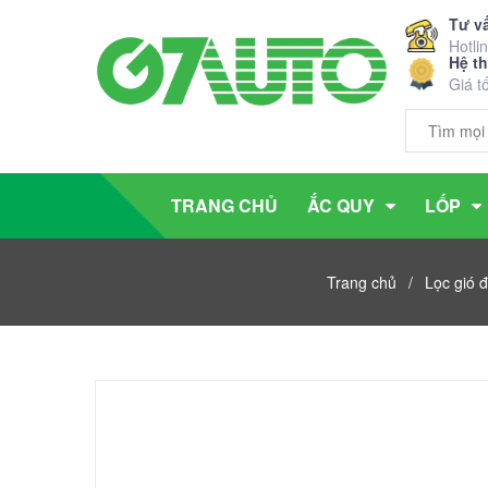
Tư v
Hotli
Hệ t
Giá t
TRANG CHỦ
ẮC QUY
LỐP
Trang chủ
/
Lọc gió đ