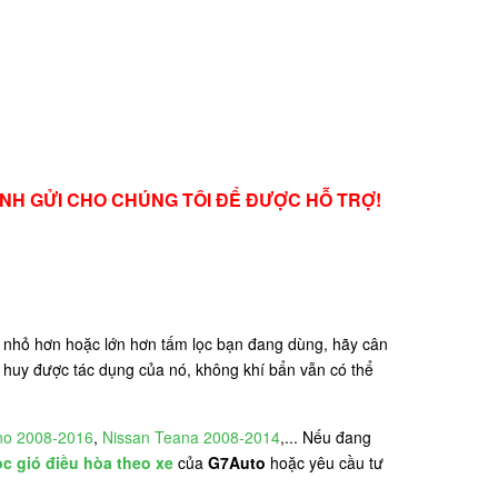
NH GỬI CHO CHÚNG TÔI ĐỂ ĐƯỢC HỖ TRỢ!
y nhỏ hơn hoặc lớn hơn tấm lọc bạn đang dùng, hãy cân
 huy được tác dụng của nó, không khí bẩn vẫn có thể
no 2008-2016
,
Nissan Teana 2008-2014
,... Nếu đang
ọc gió điều hòa theo xe
của
G7Auto
hoặc yêu cầu tư