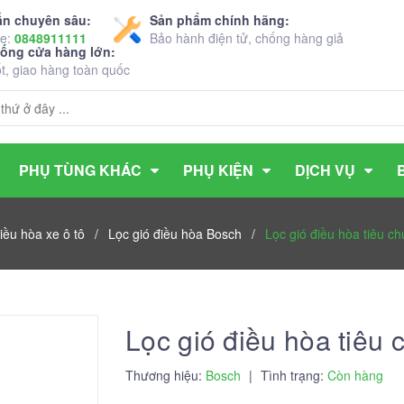
ấn chuyên sâu:
Sản phẩm chính hãng:
ne:
0848911111
Bảo hành điện tử, chống hàng giả
hống cửa hàng lớn:
ốt, giao hàng toàn quốc
PHỤ TÙNG KHÁC
PHỤ KIỆN
DỊCH VỤ
iều hòa xe ô tô
/
Lọc gió điều hòa Bosch
/
Lọc gió điều hòa tiêu 
Lọc gió điều hòa tiê
Thương hiệu:
Bosch
|
Tình trạng:
Còn hàng