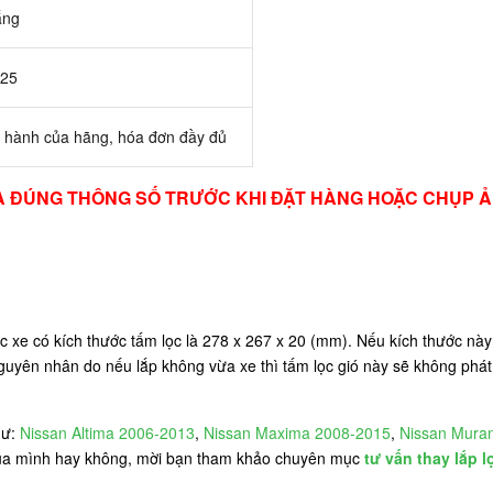
ắng
25
 hành của hãng, hóa đơn đầy đủ
TRA ĐÚNG THÔNG SỐ TRƯỚC KHI ĐẶT HÀNG HOẶC CHỤP Ả
 xe có kích thước tấm lọc là 278 x 267 x 20 (mm). Nếu kích thước nà
uyên nhân do nếu lắp không vừa xe thì tấm lọc gió này sẽ không phát
hư:
Nissan Altima 2006-2013
,
Nissan Maxima 2008-2015
,
Nissan Mura
của mình hay không, mời bạn tham khảo chuyên mục
tư vấn thay lắp l