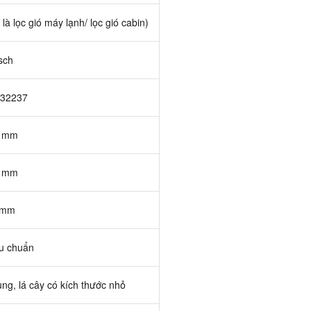
 là lọc gió máy lạnh/ lọc gió cabin)
sch
32237
 mm
 mm
 mm
u chuẩn
ùng, lá cây có kích thước nhỏ