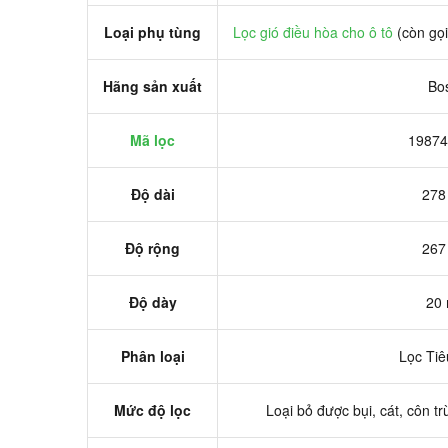
Loại phụ tùng
Lọc gió điều hòa cho ô tô
(còn gọi
Hãng sản xuất
Bo
Mã lọc
19874
Độ dài
278
Độ rộng
267
Độ dày
20
Phân loại
Lọc Tiê
Mức độ lọc
Loại bỏ được bụi, cát, côn tr