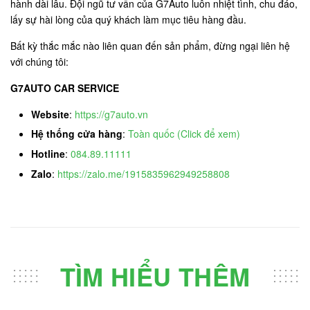
hành dài lâu. Đội ngũ tư vấn của G7Auto luôn nhiệt tình, chu đáo,
lấy sự hài lòng của quý khách làm mục tiêu hàng đầu.
Bất kỳ thắc mắc nào liên quan đến sản phẩm, đừng ngại liên hệ
với chúng tôi:
G7AUTO CAR SERVICE
Website
:
https://g7auto.vn
Hệ thống cửa hàng
:
Toàn quốc (Click để xem)
Hotline
:
084.89.11111
Zalo
:
https://zalo.me/1915835962949258808
TÌM HIỂU THÊM