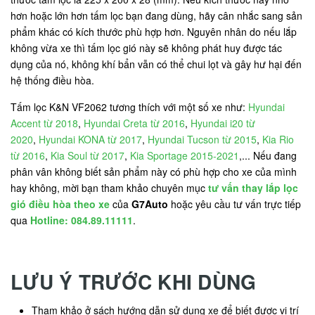
hơn hoặc lớn hơn tấm lọc bạn đang dùng, hãy cân nhắc sang sản
phẩm khác có kích thước phù hợp hơn. Nguyên nhân do nếu lắp
không vừa xe thì tấm lọc gió này sẽ không phát huy được tác
dụng của nó, không khí bẩn vẫn có thể chui lọt và gây hư hại đến
hệ thống điều hòa.
Tấm lọc K&N VF2062 tương thích với một số xe như:
Hyundai
Accent từ 2018
,
Hyundai Creta từ 2016
,
Hyundai i20 từ
2020
,
Hyundai KONA từ 2017
,
Hyundai Tucson từ 2015
,
Kia Rio
từ 2016
,
Kia Soul từ 2017
,
Kia Sportage 2015-2021
,... Nếu đang
phân vân không biết sản phẩm này có phù hợp cho xe của mình
hay không, mời bạn tham khảo chuyên mục
tư vấn thay lắp lọc
gió điều hòa theo xe
của
G7Auto
hoặc yêu cầu tư vấn trực tiếp
qua
Hotline: 084.89.11111
.
LƯU Ý TRƯỚC KHI DÙNG
Tham khảo ở sách hướng dẫn sử dụng xe để biết được vị trí