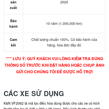
sản
2025
xuất
Bảo
10 năm (1,000,000 km)
hành
Cam
Chất lượng chuẩn 100%. Có bảo hành của
kết
hãng, hóa đơn đầy đủ
""" LƯU Ý: QUÝ KHÁCH VUI LÒNG KIỂM TRA ĐÚNG
THÔNG SỐ TRƯỚC KHI ĐẶT HÀNG HOẶC CHỤP ẢNH
GỬI CHO CHÚNG TÔI ĐỂ ĐƯỢC HỖ TRỢ!
CÁC XE SỬ DỤNG
K&N VF2062 là mã lọc điều hòa dùng được cho các xe có kích
thước tấm lọc là 225 x 200 x 28 (mm). Nếu kích thước này nhỏ