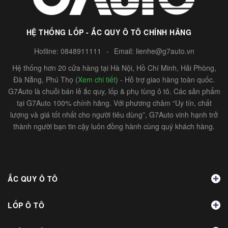
HỆ THỐNG LỐP - ẮC QUY Ô TÔ CHÍNH HÃNG
Hotline:
0848911111
-
Email:
lienhe@g7auto.vn
Hệ thống hơn 20 cửa hàng tại Hà Nội, Hồ Chí Minh, Hải Phòng,
Đà Nẵng, Phú Thọ (
Xem chi tiết
) - Hỗ trợ giao hàng toàn quốc.
G7Auto là chuỗi bán lẻ ắc quy, lốp & phụ tùng ô tô. Các sản phẩm
tại G7Auto 100% chính hãng. Với phương châm “Uy tín, chất
lượng và giá tốt nhất cho người tiêu dùng”, G7Auto vinh hạnh trở
thành người bạn tin cậy luôn đồng hành cùng quý khách hàng.
ẮC QUY Ô TÔ
LỐP Ô TÔ