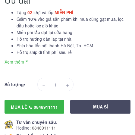
Ưu đãi
Tặng
02
lượt vá lốp
MIỄN PHÍ
Giảm
10%
vào giá sản phẩm khi mua cùng gạt mưa, lọc
dầu hoặc lọc gió khác
Miễn phí lắp đặt tại cửa hàng
Hỗ trợ hướng dẫn lắp tại nhà
Ship hỏa tốc nội thành Hà Nội, Tp. HCM
Hỗ trợ ship đi tỉnh phí siêu rẻ
Xem thêm
-
+
Số lượng:
MUA SỈ
MUA LẺ 📞 0848911111
Tư vấn chuyên sâu:
Hotline:
0848911111