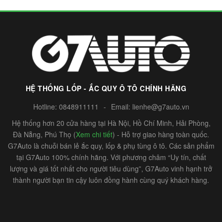
HỆ THỐNG LỐP - ẮC QUY Ô TÔ CHÍNH HÃNG
Hotline:
0848911111
-
Email:
lienhe@g7auto.vn
Hệ thống hơn 20 cửa hàng tại Hà Nội, Hồ Chí Minh, Hải Phòng,
Đà Nẵng, Phú Thọ (
Xem chi tiết
) - Hỗ trợ giao hàng toàn quốc.
G7Auto là chuỗi bán lẻ ắc quy, lốp & phụ tùng ô tô. Các sản phẩm
tại G7Auto 100% chính hãng. Với phương châm “Uy tín, chất
lượng và giá tốt nhất cho người tiêu dùng”, G7Auto vinh hạnh trở
thành người bạn tin cậy luôn đồng hành cùng quý khách hàng.