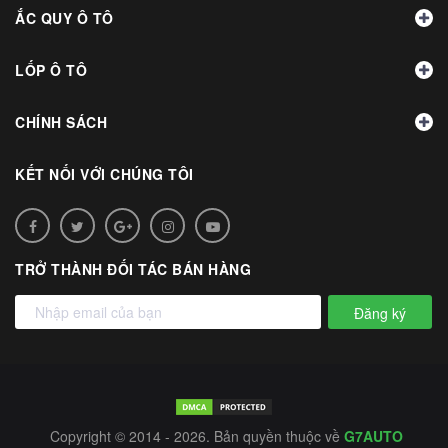
ẮC QUY Ô TÔ
LỐP Ô TÔ
CHÍNH SÁCH
KẾT NỐI VỚI CHÚNG TÔI
TRỞ THÀNH ĐỐI TÁC BÁN HÀNG
Đăng ký
Copyright © 2014 - 2026. Bản quyền thuộc về
G7AUTO