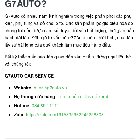
G7AUTO?
G7Auto có nhiều năm kinh nghiệm trong việc phân phối các phụ
kiện, phụ tùng và đồ chơi ô tô. Các sản phẩm lọc gió điều hòa do
chung tôi đều được cam kết tuyệt đối về chất lượng, thời gian bảo
hành dài lâu. Đội ngũ tư vấn của G7Auto luôn nhiệt tình, chu đáo,
lấy sự hài lòng của quý khách làm mục tiêu hàng đầu.
Bất kỳ thắc mắc nào liên quan đến sản phẩm, đừng ngại liên hệ
với chúng tôi:
G7AUTO CAR SERVICE
Website
:
https://g7auto.vn
Hệ thống cửa hàng
:
Toàn quốc (Click để xem)
Hotline
:
084.89.11111
Zalo
:
https://zalo.me/1915835962949258808