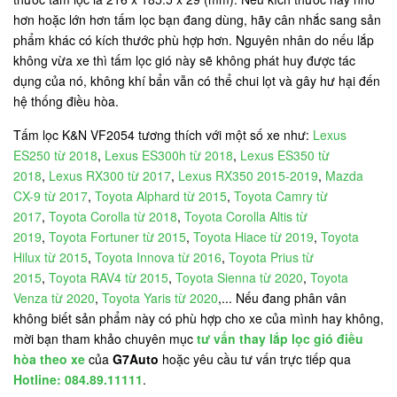
hơn hoặc lớn hơn tấm lọc bạn đang dùng, hãy cân nhắc sang sản
phẩm khác có kích thước phù hợp hơn. Nguyên nhân do nếu lắp
không vừa xe thì tấm lọc gió này sẽ không phát huy được tác
dụng của nó, không khí bẩn vẫn có thể chui lọt và gây hư hại đến
hệ thống điều hòa.
Tấm lọc K&N VF2054 tương thích với một số xe như:
Lexus
ES250 từ 2018
,
Lexus ES300h từ 2018
,
Lexus ES350 từ
2018
,
Lexus RX300 từ 2017
,
Lexus RX350 2015-2019
,
Mazda
CX-9 từ 2017
,
Toyota Alphard từ 2015
,
Toyota Camry từ
2017
,
Toyota Corolla từ 2018
,
Toyota Corolla Altis từ
2019
,
Toyota Fortuner từ 2015
,
Toyota Hiace từ 2019
,
Toyota
Hilux từ 2015
,
Toyota Innova từ 2016
,
Toyota Prius từ
2015
,
Toyota RAV4 từ 2015
,
Toyota Sienna từ 2020
,
Toyota
Venza từ 2020
,
Toyota Yaris từ 2020
,... Nếu đang phân vân
không biết sản phẩm này có phù hợp cho xe của mình hay không,
mời bạn tham khảo chuyên mục
tư vấn thay lắp lọc gió điều
hòa theo xe
của
G7Auto
hoặc yêu cầu tư vấn trực tiếp qua
Hotline: 084.89.11111
.