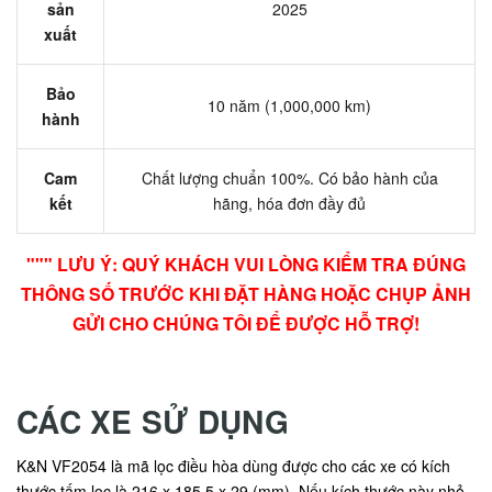
sản
2025
xuất
Bảo
10 năm (1,000,000 km)
hành
Cam
Chất lượng chuẩn 100%. Có bảo hành của
kết
hãng, hóa đơn đầy đủ
""" LƯU Ý: QUÝ KHÁCH VUI LÒNG KIỂM TRA ĐÚNG
THÔNG SỐ TRƯỚC KHI ĐẶT HÀNG HOẶC CHỤP ẢNH
GỬI CHO CHÚNG TÔI ĐỂ ĐƯỢC HỖ TRỢ!
CÁC XE SỬ DỤNG
K&N VF2054 là mã lọc điều hòa dùng được cho các xe có kích
thước tấm lọc là 216 x 185.5 x 29 (mm). Nếu kích thước này nhỏ