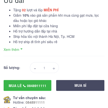
Ưu đãi
Tặng
02
lượt vá lốp
MIỄN PHÍ
Giảm
10%
vào giá sản phẩm khi mua cùng gạt mưa, lọc
dầu hoặc lọc gió khác
Miễn phí lắp đặt tại cửa hàng
Hỗ trợ hướng dẫn lắp tại nhà
Ship hỏa tốc nội thành Hà Nội, Tp. HCM
Hỗ trợ ship đi tỉnh phí siêu rẻ
Xem thêm
-
+
Số lượng:
MUA SỈ
MUA LẺ 📞 0848911111
Tư vấn chuyên sâu:
Hotline:
0848911111