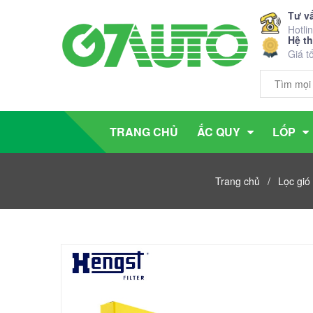
Tư v
Hotli
Hệ t
Giá t
TRANG CHỦ
ẮC QUY
LỐP
Trang chủ
/
Lọc gió