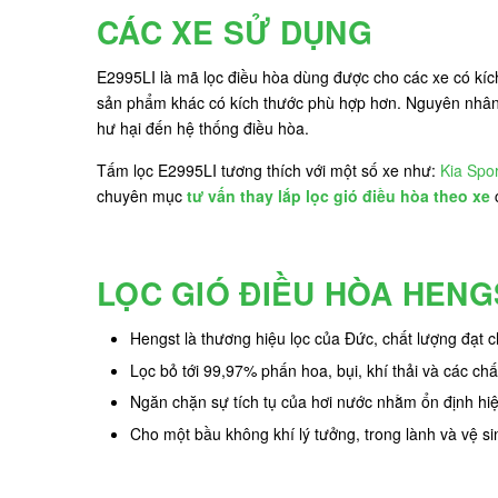
CÁC XE SỬ DỤNG
E2995LI là mã lọc điều hòa dùng được cho các xe có kíc
sản phẩm khác có kích thước phù hợp hơn. Nguyên nhân d
hư hại đến hệ thống điều hòa.
Tấm lọc E2995LI tương thích với một số xe như:
Kia Spo
chuyên mục
tư vấn thay lắp lọc gió điều hòa theo xe
LỌC GIÓ ĐIỀU HÒA HENG
Hengst là thương hiệu lọc của Đức, chất lượng đạt 
Lọc bỏ tới 99,97% phấn hoa, bụi, khí thải và các ch
Ngăn chặn sự tích tụ của hơi nước nhằm ổn định hi
Cho một bầu không khí lý tưởng, trong lành và vệ si