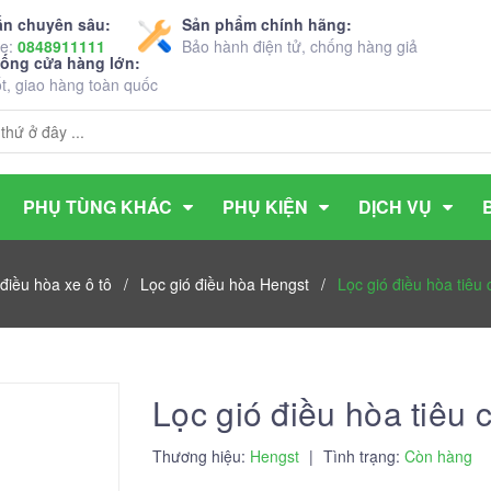
ấn chuyên sâu:
Sản phẩm chính hãng:
ne:
0848911111
Bảo hành điện tử, chống hàng giả
hống cửa hàng lớn:
ốt, giao hàng toàn quốc
PHỤ TÙNG KHÁC
PHỤ KIỆN
DỊCH VỤ
 điều hòa xe ô tô
/
Lọc gió điều hòa Hengst
/
Lọc gió điều hòa tiêu
Lọc gió điều hòa tiêu
Thương hiệu:
Hengst
|
Tình trạng:
Còn hàng