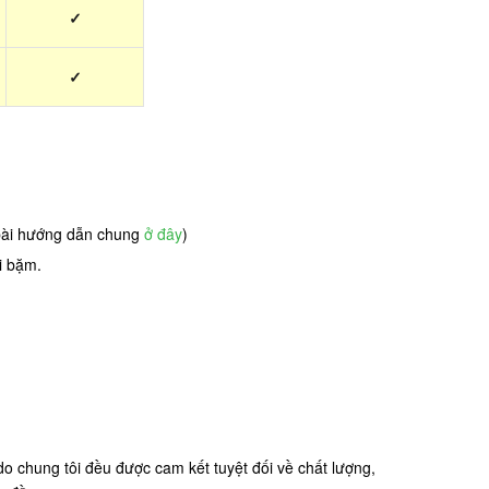
✓
✓
 bài hướng dẫn chung
ở đây
)
i bặm.
o chung tôi đều được cam kết tuyệt đối về chất lượng,