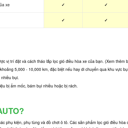
của xe
✓
✓
✓
✓
c vị trí đặt và cách tháo lắp lọc gió điều hòa xe của bạn. (Xem thêm
 khoảng 5,000 - 10,000 km, đặc biệt nếu hay di chuyển qua khu vực bụ
 nhiều bụi.
iệu bị ẩm mốc, bám bụi nhiều hoặc bị rách.
7AUTO?
c phụ kiện, phụ tùng và đồ chơi ô tô. Các sản phẩm lọc gió điều hòa d