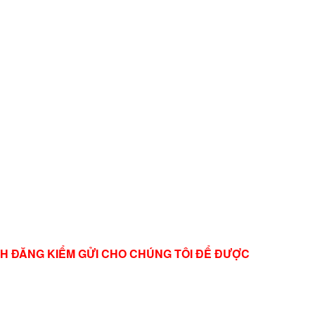
NH ĐĂNG KIỂM GỬI CHO CHÚNG TÔI ĐỂ ĐƯỢC