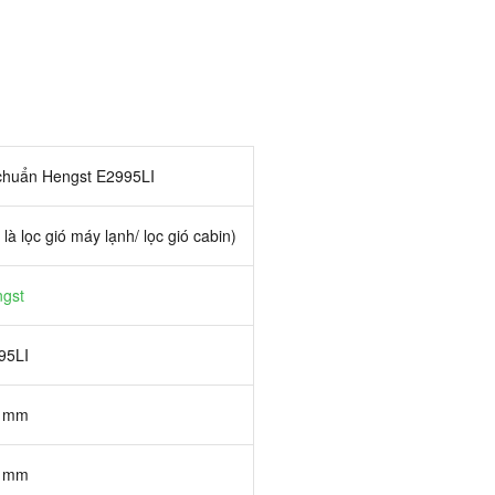
 chuẩn Hengst E2995LI
 là lọc gió máy lạnh/ lọc gió cabin)
gst
95LI
 mm
 mm