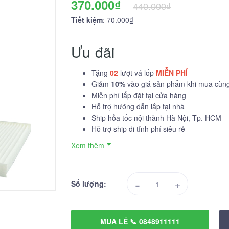
370.000₫
440.000₫
Tiết kiệm
: 70.000₫
Ưu đãi
Tặng
02
lượt vá lốp
MIỄN PHÍ
Giảm
10%
vào giá sản phẩm khi mua cùng 
Miễn phí lắp đặt tại cửa hàng
Hỗ trợ hướng dẫn lắp tại nhà
Ship hỏa tốc nội thành Hà Nội, Tp. HCM
Hỗ trợ ship đi tỉnh phí siêu rẻ
Xem thêm
-
+
Số lượng:
MUA LẺ 📞 0848911111