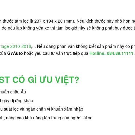
h thước tấm lọc là 237 x 194 x 20 (mm). Nếu kích thước này nhỏ hơn 
o nếu lắp không vừa xe thì tấm lọc gió này sẽ không phát huy được tá
rtage 2010-2016
,... Nếu đang phân vân không biết sản phẩm này có 
của
G7Auto
hoặc yêu cầu tư vấn trực tiếp qua
Hotline: 084.89.11111
.
ST CÓ GÌ ƯU VIỆT?
chuẩn châu Âu
ất gây dị ứng khác
ệu suất lọc và ngăn chặn vi khuẩn xâm nhập
nh, nâng cao khả năng tập trung của người lái xe.