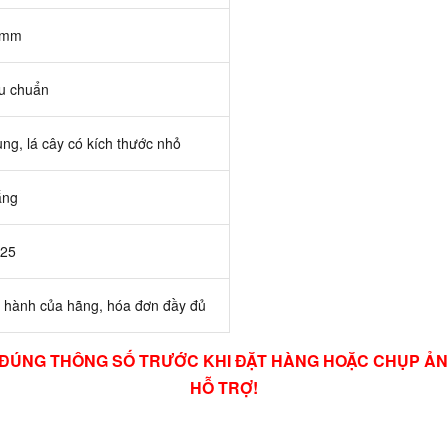
 mm
u chuẩn
ùng, lá cây có kích thước nhỏ
ắng
25
 hành của hãng, hóa đơn đầy đủ
A ĐÚNG THÔNG SỐ TRƯỚC KHI ĐẶT HÀNG HOẶC CHỤP Ả
HỖ TRỢ!