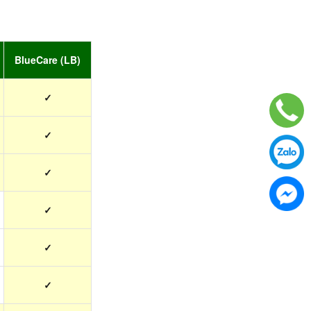
BlueCare (LB)
✓
✓
✓
✓
✓
✓