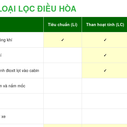
LOẠI LỌC ĐIỀU HÒA
Tiêu chuẩn (Li)
Than hoạt tính (LC)
ông khí
✓
✓
í
✓
h đioxit lọt vào cabin
✓
ẩn và nấm mốc
i xe