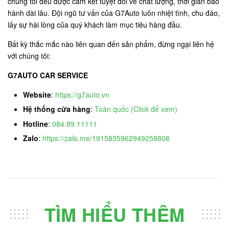
chung tôi đều được cam kết tuyệt đối về chất lượng, thời gian bảo
hành dài lâu. Đội ngũ tư vấn của G7Auto luôn nhiệt tình, chu đáo,
lấy sự hài lòng của quý khách làm mục tiêu hàng đầu.
Bất kỳ thắc mắc nào liên quan đến sản phẩm, đừng ngại liên hệ
với chúng tôi:
G7AUTO CAR SERVICE
Website
:
https://g7auto.vn
Hệ thống cửa hàng
:
Toàn quốc (Click để xem)
Hotline
:
084.89.11111
Zalo
:
https://zalo.me/1915835962949258808
TÌM HIỂU THÊM