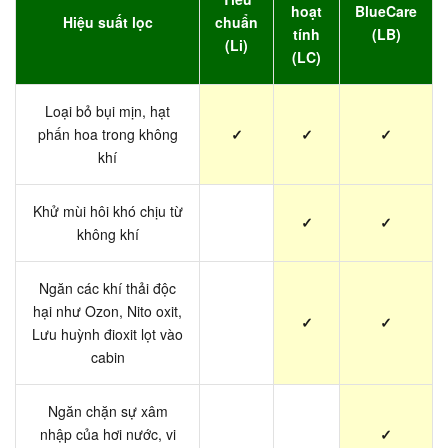
hoạt
BlueCare
Hiệu suất lọc
chuẩn
tính
(LB)
(Li)
(LC)
Loại bỏ bụi mịn, hạt
phấn hoa trong không
✓
✓
✓
khí
Khử mùi hôi khó chịu từ
✓
✓
không khí
Ngăn các khí thải độc
hại như Ozon, Nito oxit,
✓
✓
Lưu huỳnh đioxit lọt vào
cabin
Ngăn chặn sự xâm
nhập của hơi nước, vi
✓