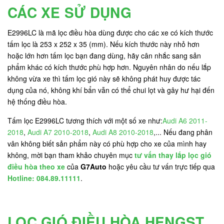
CÁC XE SỬ DỤNG
E2996LC là mã lọc điều hòa dùng được cho các xe có kích thước
tấm lọc là 253 x 252 x 35 (mm). Nếu kích thước này nhỏ hơn
hoặc lớn hơn tấm lọc bạn đang dùng, hãy cân nhắc sang sản
phẩm khác có kích thước phù hợp hơn. Nguyên nhân do nếu lắp
không vừa xe thì tấm lọc gió này sẽ không phát huy được tác
dụng của nó, không khí bẩn vẫn có thể chui lọt và gây hư hại đến
hệ thống điều hòa.
Tấm lọc E2996LC tương thích với một số xe như:
Audi A6 2011-
2018
,
Audi A7 2010-2018
,
Audi A8 2010-2018
,... Nếu đang phân
vân không biết sản phẩm này có phù hợp cho xe của mình hay
không, mời bạn tham khảo chuyên mục
tư vấn thay lắp lọc gió
điều hòa theo xe
của
G7Auto
hoặc yêu cầu tư vấn trực tiếp qua
Hotline: 084.89.11111
.
LỌC GIÓ ĐIỀU HÒA HENGST