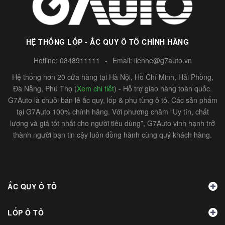
HỆ THỐNG LỐP - ẮC QUY Ô TÔ CHÍNH HÃNG
Hotline:
0848911111
-
Email:
lienhe@g7auto.vn
Hệ thống hơn 20 cửa hàng tại Hà Nội, Hồ Chí Minh, Hải Phòng,
Đà Nẵng, Phú Thọ (
Xem chi tiết
) - Hỗ trợ giao hàng toàn quốc.
G7Auto là chuỗi bán lẻ ắc quy, lốp & phụ tùng ô tô. Các sản phẩm
tại G7Auto 100% chính hãng. Với phương châm “Uy tín, chất
lượng và giá tốt nhất cho người tiêu dùng”, G7Auto vinh hạnh trở
thành người bạn tin cậy luôn đồng hành cùng quý khách hàng.
ẮC QUY Ô TÔ
LỐP Ô TÔ