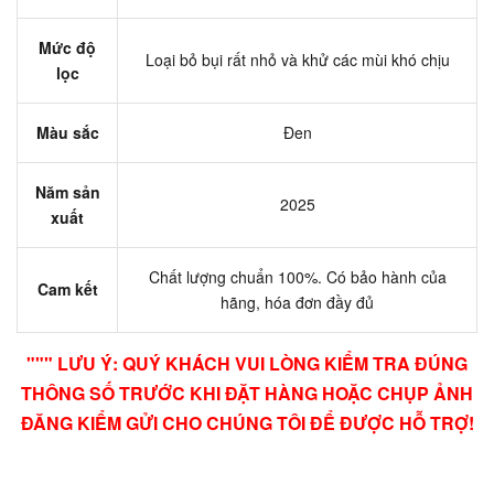
Mức độ
Loại bỏ bụi rất nhỏ và khử các mùi khó chịu
lọc
Màu sắc
Đen
Năm sản
2025
xuất
Chất lượng chuẩn 100%. Có bảo hành của
Cam kết
hãng, hóa đơn đầy đủ
""" LƯU Ý: QUÝ KHÁCH VUI LÒNG KIỂM TRA ĐÚNG
THÔNG SỐ TRƯỚC KHI ĐẶT HÀNG HOẶC CHỤP ẢNH
ĐĂNG KIỂM GỬI CHO CHÚNG TÔI ĐỂ ĐƯỢC HỖ TRỢ!