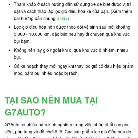
Tham khảo ở sách hướng dẫn sử dụng xe để biết được vị trí
đặt và cách tháo lắp lọc gió điều hòa xe của bạn. (Xem thêm
bài hướng dẫn chung
ở đây
)
Lọc gió điều hòa nên được theo dõi vệ sinh sau mỗi khoảng
5,000 - 10,000 km, đặc biệt nếu hay di chuyển qua khu vực
bụi bặm.
Không nên lấy gió ngoài khi đi qua khu vực ô nhiễm, nhiều
bụi.
Có kế hoạch thay mới ngay khi thấy lọc gió có dấu hiệu bị ẩm
mốc, bám bụi nhiều hoặc bị rách.
TẠI SAO NÊN MUA TẠI
G7AUTO?
G7Auto có nhiều năm kinh nghiệm trong việc phân phối các phụ
kiện, phụ tùng và đồ chơi ô tô. Các sản phẩm lọc gió điều hòa do