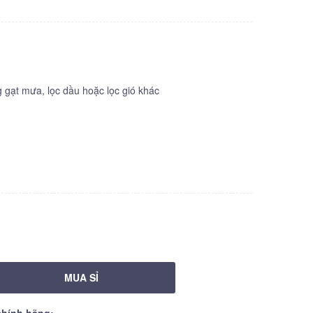
gạt mưa, lọc dầu hoặc lọc gió khác
MUA SỈ
hính hãng: