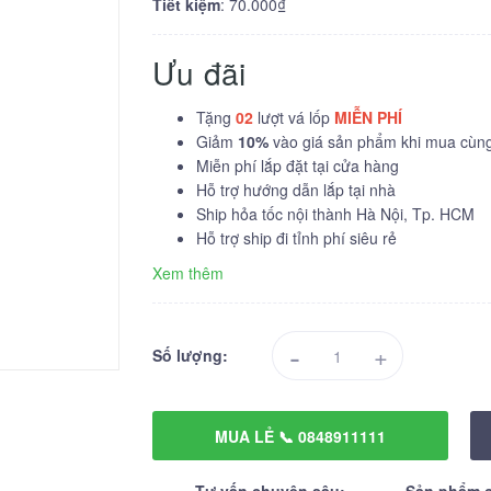
Tiết kiệm
: 70.000₫
Ưu đãi
Tặng
02
lượt vá lốp
MIỄN PHÍ
Giảm
10%
vào giá sản phẩm khi mua cùng 
Miễn phí lắp đặt tại cửa hàng
Hỗ trợ hướng dẫn lắp tại nhà
Ship hỏa tốc nội thành Hà Nội, Tp. HCM
Hỗ trợ ship đi tỉnh phí siêu rẻ
Xem thêm
-
+
Số lượng:
MUA LẺ 📞 0848911111
Tư vấn chuyên sâu:
Sản phẩm c