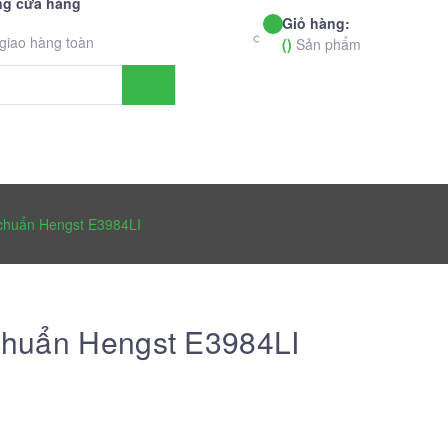
ng cửa hàng
Giỏ hàng:
 giao hàng toàn
(
)
Sản phẩm
LOG
KẾT NỐI VỚI CHÚNG TÔI
 chuẩn Hengst E3984LI
 chuẩn Hengst E3984LI