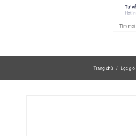
Tư v
Hotli
TRANG CHỦ
ẮC QUY
LỐP
Trang chủ
/
Lọc gió