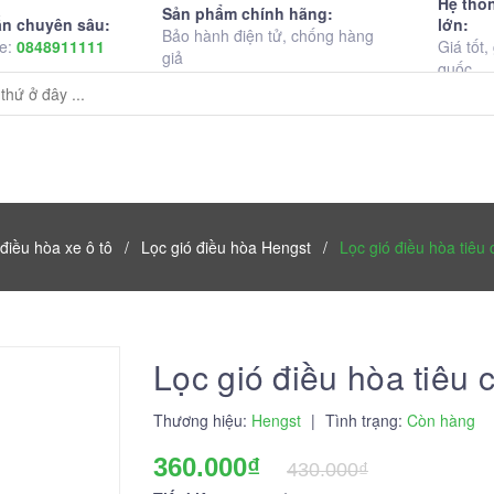
Hệ thố
Sản phẩm chính hãng:
lớn:
ấn chuyên sâu:
Bảo hành điện tử, chống hàng
Giá tốt,
ne:
0848911111
giả
quốc
PHỤ TÙNG KHÁC
PHỤ KIỆN
DỊCH VỤ
B
 điều hòa xe ô tô
/
Lọc gió điều hòa Hengst
/
Lọc gió điều hòa tiêu
Lọc gió điều hòa tiêu
Thương hiệu:
Hengst
|
Tình trạng:
Còn hàng
360.000₫
430.000₫