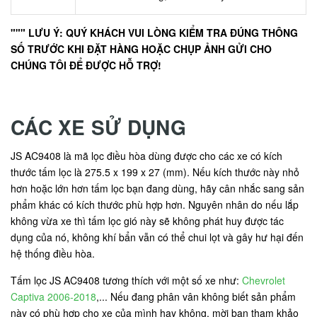
""" LƯU Ý: QUÝ KHÁCH VUI LÒNG KIỂM TRA ĐÚNG THÔNG
SỐ TRƯỚC KHI ĐẶT HÀNG HOẶC CHỤP ẢNH GỬI CHO
CHÚNG TÔI ĐỂ ĐƯỢC HỖ TRỢ!
CÁC XE SỬ DỤNG
JS AC9408 là mã lọc điều hòa dùng được cho các xe có kích
thước tấm lọc là 275.5 x 199 x 27 (mm). Nếu kích thước này nhỏ
hơn hoặc lớn hơn tấm lọc bạn đang dùng, hãy cân nhắc sang sản
phẩm khác có kích thước phù hợp hơn. Nguyên nhân do nếu lắp
không vừa xe thì tấm lọc gió này sẽ không phát huy được tác
dụng của nó, không khí bẩn vẫn có thể chui lọt và gây hư hại đến
hệ thống điều hòa.
Tấm lọc JS AC9408 tương thích với một số xe như:
Chevrolet
Captiva 2006-2018
,... Nếu đang phân vân không biết sản phẩm
này có phù hợp cho xe của mình hay không, mời bạn tham khảo