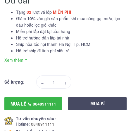
Ưu đãi
Tặng
02
lượt vá lốp
MIỄN PHÍ
Giảm
10%
vào giá sản phẩm khi mua cùng gạt mưa, lọc
dầu hoặc lọc gió khác
Miễn phí lắp đặt tại cửa hàng
Hỗ trợ hướng dẫn lắp tại nhà
Ship hỏa tốc nội thành Hà Nội, Tp. HCM
Hỗ trợ ship đi tỉnh phí siêu rẻ
Xem thêm
-
+
Số lượng:
MUA SỈ
MUA LẺ 📞 0848911111
Tư vấn chuyên sâu:
Hotline:
0848911111