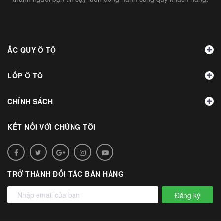
ẮC QUY Ô TÔ
LỐP Ô TÔ
CHÍNH SÁCH
KẾT NỐI VỚI CHÚNG TÔI
TRỞ THÀNH ĐỐI TÁC BÁN HÀNG
Đăng ký