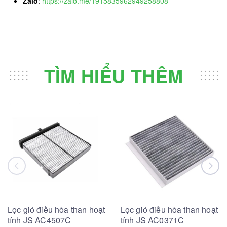
Zalo
:
https://zalo.me/1915835962949258808
TÌM HIỂU THÊM
Lọc gió điều hòa than hoạt
Lọc gió điều hòa than hoạt
tính JS AC4507C
tính JS AC0371C