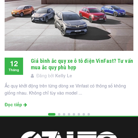
Giá bình ắc quy xe ô tô điện VinFast? Tư vấn
12
mua ắc quy phù hợp
Tháng
Đăng bởi
Kelly Le
12
Ắc quy khởi động trên từng dòng xe Vinfast có thông số không
giống nhau. Không chỉ tùy vào model ...
Đọc tiếp