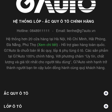
HỆ THỐNG LỐP - ẮC QUY Ô TÔ CHÍNH HÃNG
Hotline:
0848911111
-
Email:
lienhe@g7auto.vn
Hệ thống hơn 20 cửa hàng tại Hà Nội, Hồ Chí Minh, Hải Phòng,
Đà Nẵng, Phú Thọ (
Xem chi tiết
) - Hỗ trợ giao hàng toàn quốc.
G7Auto là chuỗi bán lẻ ắc quy, lốp & phụ tùng ô tô. Các sản phẩm
tại G7Auto 100% chính hãng. Với phương châm “Uy tín, chất
lượng và giá tốt nhất cho người tiêu dùng”, G7Auto vinh hạnh trở
thành người bạn tin cậy luôn đồng hành cùng quý khách hàng.
ẮC QUY Ô TÔ
LỐP Ô TÔ