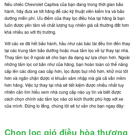
Nếu chiếc Chevrolet Captiva của bạn đang trong thời gian bảo
hành, hãy đưa xe tới hãng để các kỹ thuật viên kiểm tra và bảo
dưỡng miễn phí. Ưu điểm của thay lọc điều hòa tại hãng là bạn
luôn được yên tâm về chất lượng tuy nhiên giá cả thường đắt hơn
khá nhiều so với thị trường.
Với các xe đã hết bảo hành, hầu như các bác tài đều tìm đến thay
tại các trung tâm bảo dưỡng hoặc mua tấm lọc về tự thay tại nhà.
Thay tấm lọc ở ngoài sẽ cho bạn đa dạng sự lựa chọn hơn. Ngoài
những tấm lọc cơ bản như của hãng, bạn hoàn toàn có thể nâng
cấp lên các dòng cao cấp hơn, lọc được bụi nhỏ hơn, khử mùi tốt
hơn và ngăn chặn được vi khuẩn xâm nhập mà giá cả vẫn mềm
hơn hãng. Việc tự thay tại nhà sẽ tiết kiệm được nhiều nhất tuy
nhiên cần tìm hiểu xem nhà cung cấp nào uy tín và biết được
cách chọn chính xác tấm lọc nào có kích thước phù hợp với xe
của mình. Đừng lo lắng, chúng tôi sẽ tư vấn cho bạn ngay đây:
Chọn lọc gió điều hòa thương