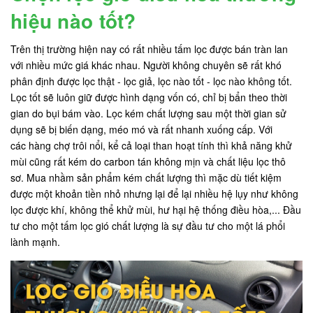
hiệu nào tốt?
Trên thị trường hiện nay có rất nhiều tấm lọc được bán tràn lan
với nhiều mức giá khác nhau. Người không chuyên sẽ rất khó
phân định được lọc thật - lọc giả, lọc nào tốt - lọc nào không tốt.
Lọc tốt sẽ luôn giữ được hình dạng vốn có, chỉ bị bẩn theo thời
gian do bụi bám vào. Lọc kém chất lượng sau một thời gian sử
dụng sẽ bị biến dạng, méo mó và rất nhanh xuống cấp. Với
các hàng chợ trôi nổi, kể cả loại than hoạt tính thì khả năng khử
mùi cũng rất kém do carbon tán không mịn và chất liệu lọc thô
sơ. Mua nhầm sản phẩm kém chất lượng thì mặc dù tiết kiệm
được một khoản tiền nhỏ nhưng lại để lại nhiều hệ lụy như không
lọc được khí, không thể khử mùi, hư hại hệ thống điều hòa,... Đầu
tư cho một tấm lọc gió chất lượng là sự đầu tư cho một lá phổi
lành mạnh.