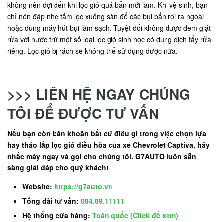
không nên đợi đến khi lọc gió quá bẩn mới làm. Khi vệ sinh, bạn
chỉ nên đập nhẹ tấm lọc xuống sàn để các bụi bẩn rơi ra ngoài
hoặc dùng máy hút bụi làm sạch. Tuyệt đối không được đem giặt
rửa với nước trừ một số loại lọc gió sinh học có dung dịch tẩy rửa
riêng. Lọc gió bị rách sẽ không thể sử dụng được nữa.
>>> LIÊN HỆ NGAY CHÚNG
TÔI ĐỂ ĐƯỢC TƯ VẤN
Nếu bạn còn băn khoăn bất cứ điều gì trong việc chọn lựa
hay tháo lắp lọc gió điều hòa của xe Chevrolet Captiva, hãy
nhấc máy ngay và gọi cho chúng tôi. G7AUTO luôn sẵn
sàng giải đáp cho quý khách!
Website:
https://g7auto.vn
Tổng đài tư vấn:
084.89.11111
Hệ thống cửa hàng:
Toàn quốc (Click để xem)