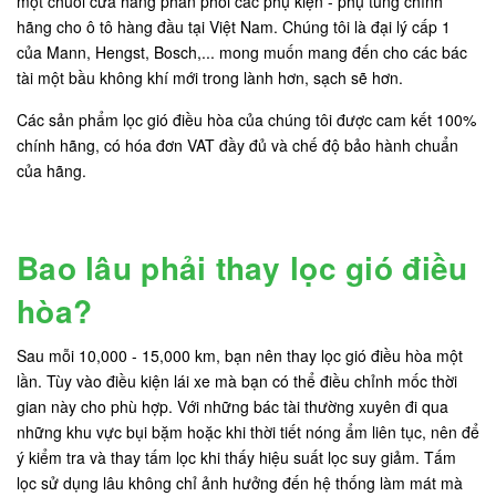
một chuỗi cửa hàng phân phối các phụ kiện - phụ tùng chính
hãng cho ô tô hàng đầu tại Việt Nam. Chúng tôi là đại lý cấp 1
của Mann, Hengst, Bosch,... mong muốn mang đến cho các bác
tài một bầu không khí mới trong lành hơn, sạch sẽ hơn.
Các sản phẩm lọc gió điều hòa của chúng tôi được cam kết 100%
chính hãng, có hóa đơn VAT đầy đủ và chế độ bảo hành chuẩn
của hãng.
Bao lâu phải thay lọc gió điều
hòa?
Sau mỗi 10,000 - 15,000 km, bạn nên thay lọc gió điều hòa một
lần. Tùy vào điều kiện lái xe mà bạn có thể điều chỉnh mốc thời
gian này cho phù hợp. Với những bác tài thường xuyên đi qua
những khu vực bụi bặm hoặc khi thời tiết nóng ẩm liên tục, nên để
ý kiểm tra và thay tấm lọc khi thấy hiệu suất lọc suy giảm. Tấm
lọc sử dụng lâu không chỉ ảnh hưởng đến hệ thống làm mát mà