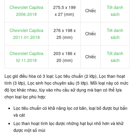
Chevrolet Captiva
275.5 x 199
Tới danh
Chiếc
2006-2018
x 27 (mm)
sách
Chevrolet Captiva
276 x 198 x
Tới danh
Chiếc
2011-01.2018
25 (mm)
sách
Chevrolet Captiva
203 x 186 x
Tới danh
Chiếc
từ 11.2018
20 (mm)
sách
Lọc gió điều hòa có 3 loại: Lọc tiêu chuẩn (2 lớp), Lọc than hoạt
tính (3 lớp), Lọc sinh học chuyên sâu (5 lớp). Mỗi loại này có mức
độ lọc khác nhau, tùy vào nhu cầu sử dụng mà bạn có thể lựa
chọn loại lọc phù hợp:
Lọc tiêu chuẩn có khả năng lọc cơ bản, loại bỏ được bụi bẩn
và cát
Lọc than hoạt tính lọc được những hạt bụi nhỏ hơn và khử
được một số mùi