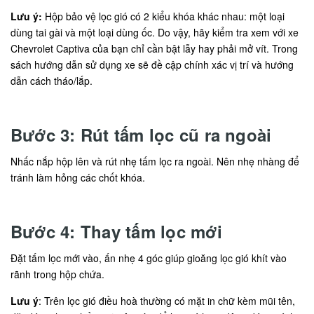
Lưu ý:
Hộp bảo vệ lọc gió có 2 kiểu khóa khác nhau: một loại
dùng tai gài và một loại dùng ốc. Do vậy, hãy kiểm tra xem với xe
Chevrolet Captiva của bạn chỉ cần bật lẫy hay phải mở vít. Trong
sách hướng dẫn sử dụng xe sẽ đề cập chính xác vị trí và hướng
dẫn cách tháo/lắp.
Bước 3: Rút tấm lọc cũ ra ngoài
Nhấc nắp hộp lên và rút nhẹ tấm lọc ra ngoài. Nên nhẹ nhàng để
tránh làm hỏng các chốt khóa.
Bước 4: Thay tấm lọc mới
Đặt tấm lọc mới vào, ấn nhẹ 4 góc giúp gioăng lọc gió khít vào
rãnh trong hộp chứa.
Lưu ý
: Trên lọc gió điều hoà thường có mặt in chữ kèm mũi tên,