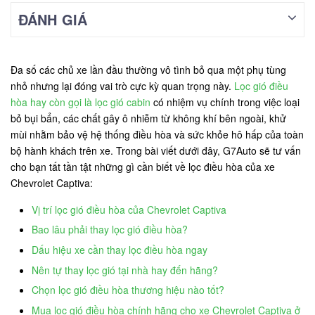
ĐÁNH GIÁ
Đa số các chủ xe lần đầu thường vô tình bỏ qua một phụ tùng
nhỏ nhưng lại đóng vai trò cực kỳ quan trọng này.
Lọc gió điều
hòa hay còn gọi là lọc gió cabin
có nhiệm vụ chính trong việc loại
bỏ bụi bẩn, các chất gây ô nhiễm từ không khí bên ngoài, khử
mùi nhằm bảo vệ hệ thống điều hòa và sức khỏe hô hấp của toàn
bộ hành khách trên xe. Trong bài viết dưới đây, G7Auto sẽ tư vấn
cho bạn tất tần tật những gì cần biết về lọc điều hòa của xe
Chevrolet Captiva:
Vị trí lọc gió điều hòa của Chevrolet Captiva
Bao lâu phải thay lọc gió điều hòa?
Dấu hiệu xe cần thay lọc điều hòa ngay
Nên tự thay lọc gió tại nhà hay đến hãng?
Chọn lọc gió điều hòa thương hiệu nào tốt?
Mua lọc gió điều hòa chính hãng cho xe Chevrolet Captiva ở