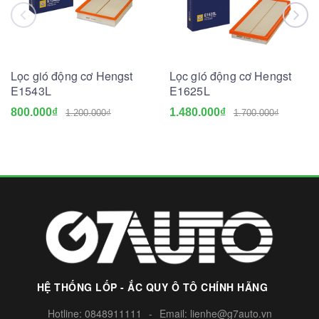
Lọc gió động cơ Hengst
Lọc gió động cơ Hengst
E1543L
E1625L
800.000₫
1.480.000₫
1.200.000₫
1.700.000₫
HỆ THỐNG LỐP - ẮC QUY Ô TÔ CHÍNH HÃNG
Hotline:
0848911111
-
Email:
lienhe@g7auto.vn