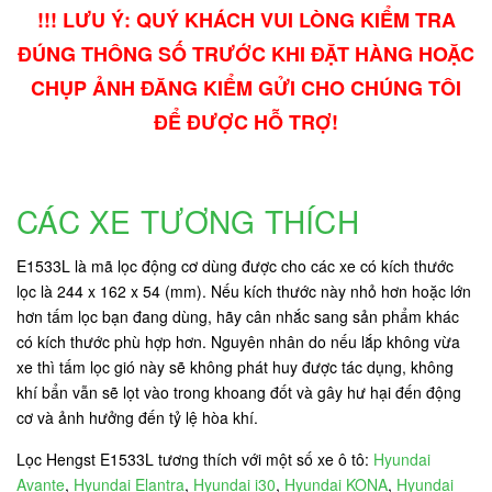
!!! LƯU Ý: QUÝ KHÁCH VUI LÒNG KIỂM TRA
ĐÚNG THÔNG SỐ TRƯỚC KHI ĐẶT HÀNG HOẶC
CHỤP ẢNH ĐĂNG KIỂM GỬI CHO CHÚNG TÔI
ĐỂ ĐƯỢC HỖ TRỢ!
CÁC XE TƯƠNG THÍCH
E1533L là mã lọc động cơ dùng được cho các xe có kích thước
lọc là 244 x 162 x 54 (mm). Nếu kích thước này nhỏ hơn hoặc lớn
hơn tấm lọc bạn đang dùng, hãy cân nhắc sang sản phẩm khác
có kích thước phù hợp hơn. Nguyên nhân do nếu lắp không vừa
xe thì tấm lọc gió này sẽ không phát huy được tác dụng, không
khí bẩn vẫn sẽ lọt vào trong khoang đốt và gây hư hại đến động
cơ và ảnh hưởng đến tỷ lệ hòa khí.
Lọc Hengst E1533L tương thích với một số xe ô tô:
Hyundai
Avante
,
Hyundai Elantra
,
Hyundai i30
,
Hyundai KONA
,
Hyundai