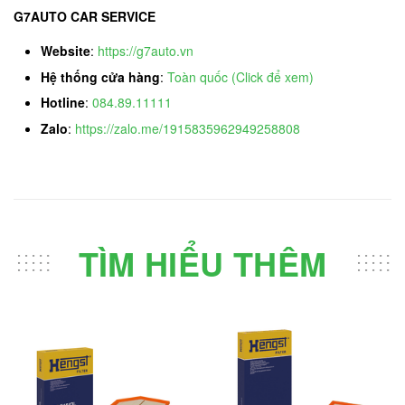
G7AUTO CAR SERVICE
Website
:
https://g7auto.vn
Hệ thống cửa hàng
:
Toàn quốc (Click để xem)
Hotline
:
084.89.11111
Zalo
:
https://zalo.me/1915835962949258808
TÌM HIỂU THÊM