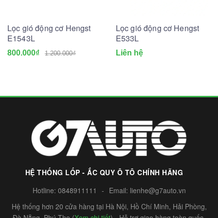
Lọc gió động cơ Hengst
Lọc gió động cơ Hengst
E1543L
E533L
800.000₫
Liên hệ
1.200.000₫
HỆ THỐNG LỐP - ẮC QUY Ô TÔ CHÍNH HÃNG
Hotline:
0848911111
-
Email:
lienhe@g7auto.vn
Hệ thống hơn 20 cửa hàng tại Hà Nội, Hồ Chí Minh, Hải Phòng,
Đà Nẵng, Phú Thọ (
Xem chi tiết
) - Hỗ trợ giao hàng toàn quốc.