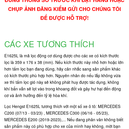
ĐÚNG THÔNG SỐ TRƯỚC KHI ĐẶT HÀNG HOẶC
CHỤP ẢNH ĐĂNG KIỂM GỬI CHO CHÚNG TÔI
ĐỂ ĐƯỢC HỖ TRỢ!
CÁC XE TƯƠNG THÍCH
E1625L là mã lọc động cơ dùng được cho các xe có kích thước
lọc là 359 x 176 x 38 (mm). Nếu kích thước này nhỏ hơn hoặc lớn
hơn tấm lọc bạn đang dùng, hãy cân nhắc sang sản phẩm khác
có kích thước phù hợp hơn. Nguyên nhân do nếu lắp không vừa
xe thì tấm lọc gió này sẽ không phát huy được tác dụng, không
khí bẩn vẫn sẽ lọt vào trong khoang đốt và gây hư hại đến động
cơ và ảnh hưởng đến tỷ lệ hòa khí.
Lọc Hengst E1625L tương thích với một số xe ô tô: MERCEDES
C200 (07/13 - 03/23) , MERCEDES C300 (06/16 - 05/23),
MERCEDES E200 (2019-2023),... Nếu đang phân vân không biết
sản phẩm này có phù hợp cho xe của mình hay không, mời bạn