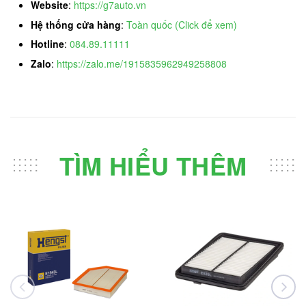
Website
:
https://g7auto.vn
Hệ thống cửa hàng
:
Toàn quốc (Click để xem)
Hotline
:
084.89.11111
Zalo
:
https://zalo.me/1915835962949258808
TÌM HIỂU THÊM