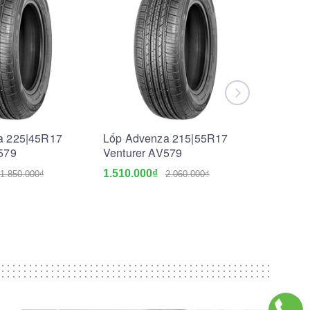
a 225|45R17
Lốp Advenza 215|55R17
Lốp Ad
579
Venturer AV579
Venture
1.510.000₫
1.250.0
1.850.000₫
2.060.000₫