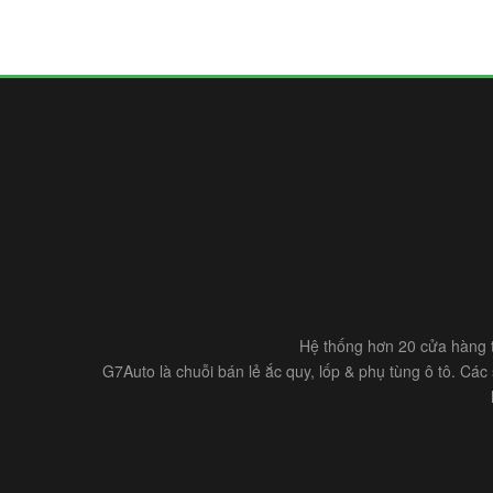
Hệ thống hơn 20 cửa hàng t
G7Auto là chuỗi bán lẻ ắc quy, lốp & phụ tùng ô tô. Cá