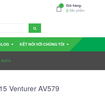
Giỏ hàng:
(
)
Sản phẩm
BLOG
KẾT NỐI VỚI CHÚNG TÔI
r AV579
15 Venturer AV579