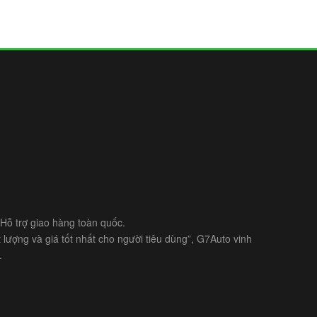
- Hỗ trợ giao hàng toàn quốc.
lượng và giá tốt nhất cho người tiêu dùng”, G7Auto vinh
.