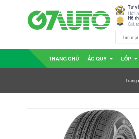
Tư v
Hotli
Hệ t
Giá t
TRANG CHỦ
ẮC QUY
LỐP
Trang 