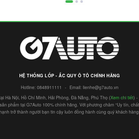
HỆ THỐNG LỐP - ẮC QUY Ô TÔ CHÍNH HÃNG
Hotline:
0848911111
-
Email:
lienhe@g7auto.vn
ại Hà Nội, Hồ Chí Minh, Hải Phòng, Đà Nẵng, Phú Thọ (
Xem chi tiết
) 
c sản phẩm tại G7Auto 100% chính hãng. Với phương châm “Uy tín, chất 
hạnh trở thành người bạn tin cậy luôn đồng hành cùng quý khách hàng