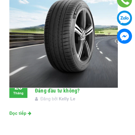
Đánh giá lốp Michelin Pilot Sport 4:
28
Đáng đầu tư không?
Tháng
Đăng bởi
Kelly Le
11
Đọc tiếp