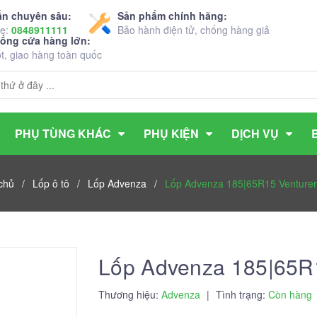
ấn chuyên sâu:
Sản phẩm chính hãng:
ne:
0848911111
Bảo hành điện tử, chống hàng giả
hống cửa hàng lớn:
ốt, giao hàng toàn quốc
PHỤ TÙNG KHÁC
PHỤ KIỆN
DỊCH VỤ
chủ
/
Lốp ô tô
/
Lốp Advenza
/
Lốp Advenza 185|65R15 Venture
Lốp Advenza 185|65R
Thương hiệu:
Advenza
|
Tình trạng:
Còn hàng