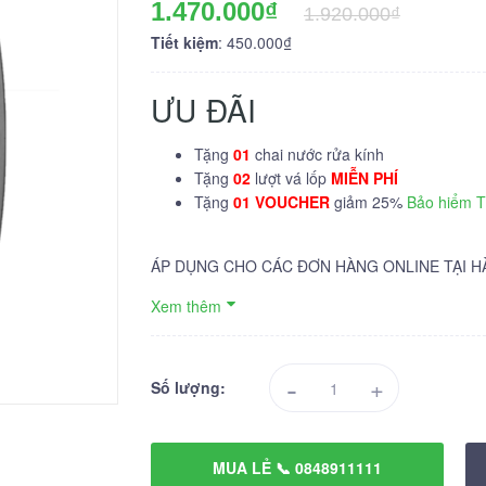
1.470.000₫
1.920.000₫
Tiết kiệm
: 450.000₫
ƯU ĐÃI
Tặng
01
chai nước rửa kính
Tặng
02
lượt vá lốp
MIỄN PHÍ
Tặng
01 VOUCHER
giảm 25%
Bảo hiểm 
ÁP DỤNG CHO CÁC ĐƠN HÀNG ONLINE TẠI H
Xem thêm
-
+
Số lượng:
MUA LẺ 📞 0848911111