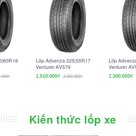
5|60R18
Lốp Advenza 225|55R17
Lốp Advenz
Venturer AV579
Venturer AV
1.510.000₫
1.300.000₫
0.000₫
2.060.000₫
Kiến thức lốp xe