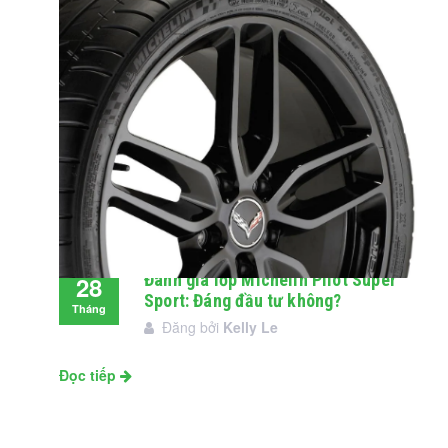
Đánh giá lốp Michelin Pilot Super
28
Sport: Đáng đầu tư không?
Tháng
Đăng bởi
Kelly Le
11
Đọc tiếp