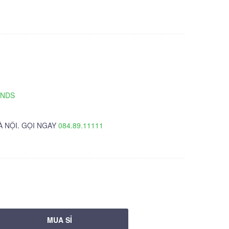
TNDS
À NỘI. GỌI NGAY
084.89.11111
MUA SỈ