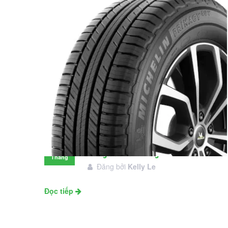
Đánh giá lốp Michelin Primacy SUV:
28
Đáng đầu tư không?
Tháng
Đăng bởi
Kelly Le
11
Đọc tiếp