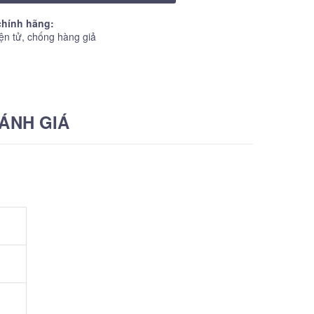
hính hãng:
ện tử, chống hàng giả
ÁNH GIÁ