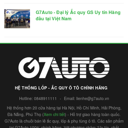
G7Auto - Đại lý Ắc quy GS Uy tín Hàng
đầu tại Việt Nam
HỆ THỐNG LỐP - ẮC QUY Ô TÔ CHÍNH HÃNG
Hotline:
0848911111
-
Email:
lienhe@g7auto.vn
Hệ thống hơn 20 cửa hàng tại Hà Nội, Hồ Chí Minh, Hải Phòng,
Đà Nẵng, Phú Thọ (
Xem chi tiết
) - Hỗ trợ giao hàng toàn quốc.
G7Auto là chuỗi bán lẻ ắc quy, lốp & phụ tùng ô tô. Các sản phẩm
tại G7Auto 100% chính hãng. Với phương châm “Uy tín, chất