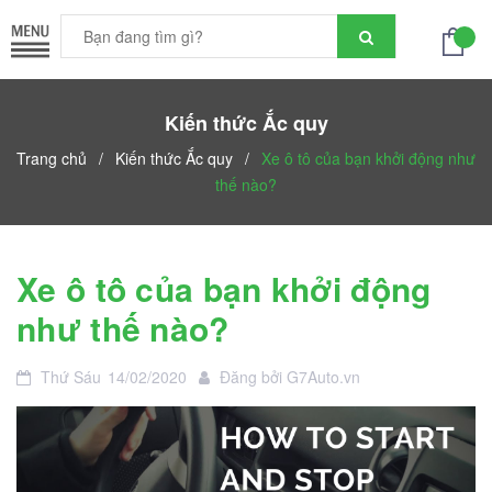
Kiến thức Ắc quy
Trang chủ
/
Kiến thức Ắc quy
/
Xe ô tô của bạn khởi động như
thế nào?
Xe ô tô của bạn khởi động
như thế nào?
Thứ Sáu
14/02/2020
Đăng bởi
G7Auto.vn