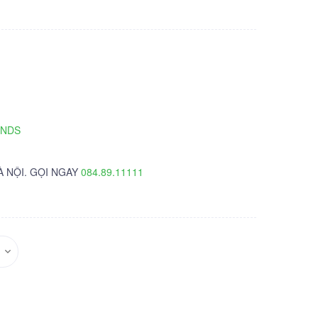
TNDS
À NỘI. GỌI NGAY
084.89.11111