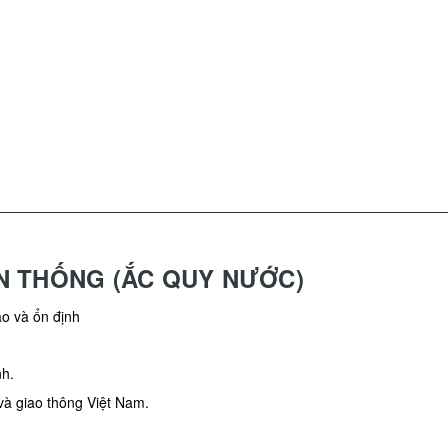
N THỐNG (ẮC QUY NƯỚC)
ao và ổn định
nh.
và giao thông Việt Nam.