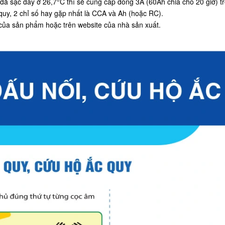
 đã sạc đầy ở 26,7°C thì sẽ cung cấp dòng 3A (60Ah chia cho 20 giờ) tro
 quy, 2 chỉ số hay gặp nhất là CCA và Ah (hoặc RC).
của sản phẩm hoặc trên website của nhà sản xuất.