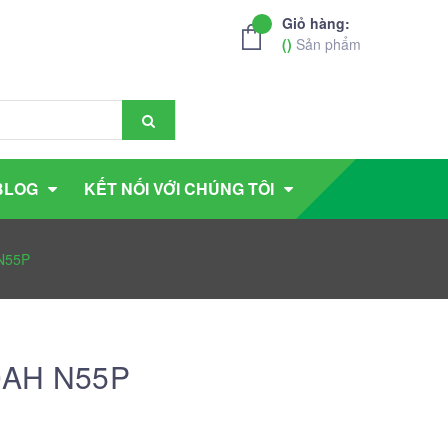
Giỏ hàng:
(
)
Sản phẩm
BLOG
KẾT NỐI VỚI CHÚNG TÔI
 N55P
60AH N55P