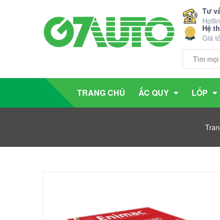
Tư v
Hotli
Hệ t
Giá t
TRANG CHỦ
ẮC QUY
LỐP
Tran