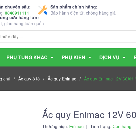
ấn chuyên sâu:
Sản phẩm chính hãng:
ne:
0848911111
Bảo hành điện tử, chống hàng giả
hống cửa hàng lớn:
ốt, giao hàng toàn quốc
PHỤ TÙNG KHÁC
PHỤ KIỆN
DỊCH VỤ
g chủ
/
Ắc quy ô tô
/
Ắc quy Enimac
/
Ắc quy Enimac 12V 60AH
Ắc quy Enimac 12V 
Thương hiệu:
Enimac
|
Tình trạng:
Còn hàng