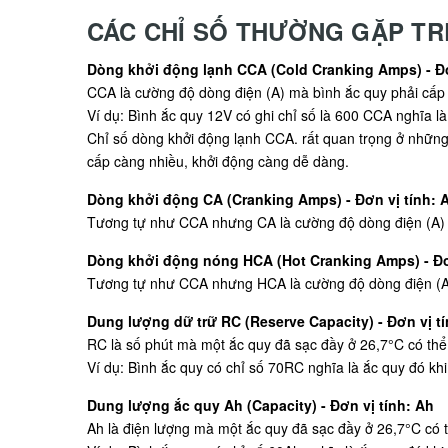
CÁC CHỈ SỐ THƯỜNG GẶP TR
Dòng khởi động lạnh CCA (Cold Cranking Amps) - Đơ
CCA là cường độ dòng điện (A) mà bình ắc quy phải cấp t
Ví dụ: Bình ắc quy 12V có ghi chỉ số là 600 CCA nghĩa là
Chỉ số dòng khởi động lạnh CCA. rất quan trọng ở những 
cấp càng nhiều, khởi động càng dễ dàng.
Dòng khởi động CA (Cranking Amps) - Đơn vị tính: 
Tương tự như CCA nhưng CA là cường độ dòng điện (A) mà
Dòng khởi động nóng HCA (Hot Cranking Amps) - Đơ
Tương tự như CCA nhưng HCA là cường độ dòng điện (A) m
Dung lượng dữ trữ RC (Reserve Capacity) - Đơn vị tí
RC là số phút mà một ắc quy đã sạc đầy ở 26,7°C có thể 
Ví dụ: Bình ắc quy có chỉ số 70RC nghĩa là ắc quy đó khi
Dung lượng ắc quy Ah (Capacity) - Đơn vị tính: Ah
Ah là điện lượng mà một ắc quy đã sạc đầy ở 26,7°C có t