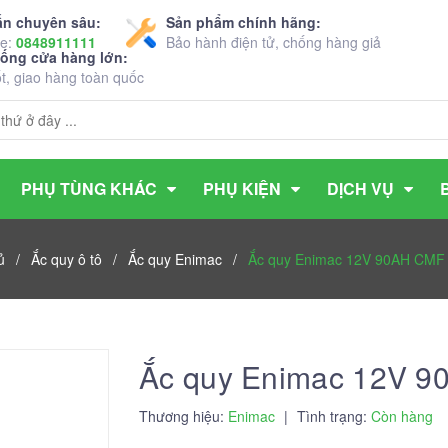
ấn chuyên sâu:
Sản phẩm chính hãng:
ne:
0848911111
Bảo hành điện tử, chống hàng giả
hống cửa hàng lớn:
ốt, giao hàng toàn quốc
PHỤ TÙNG KHÁC
PHỤ KIỆN
DỊCH VỤ
ủ
/
Ắc quy ô tô
/
Ắc quy Enimac
/
Ắc quy Enimac 12V 90AH CMF
Ắc quy Enimac 12V 
Thương hiệu:
Enimac
|
Tình trạng:
Còn hàng