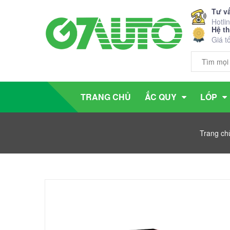
Tư v
Hotli
Hệ t
Giá t
TRANG CHỦ
ẮC QUY
LỐP
Trang ch