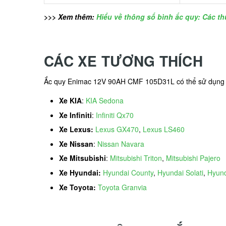
>>> Xem thêm:
Hiểu về thông số bình ắc quy: Các t
CÁC XE TƯƠNG THÍCH
Ắc quy Enimac 12V 90AH CMF 105D31L có thể sử dụng 
Xe KIA
:
KIA Sedona
Xe Infiniti
:
Infiniti Qx70
Xe Lexus:
Lexus GX470
,
Lexus LS460
Xe Nissan
:
Nissan Navara
Xe Mitsubishi
:
Mitsubishi Triton
,
Mitsubishi Pajero
Xe Hyundai:
Hyundai County
,
Hyundai Solati
,
Hyund
Xe Toyota:
Toyota Granvia