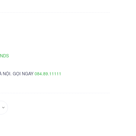
TNDS
À NỘI. GỌI NGAY
084.89.11111