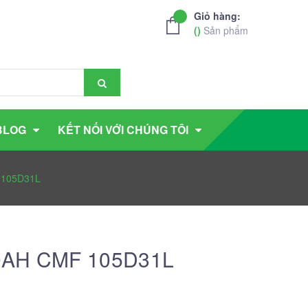
Giỏ hàng:
(
)
Sản phẩm
BLOG
KẾT NỐI VỚI CHÚNG TÔI
 105D31L
90AH CMF 105D31L