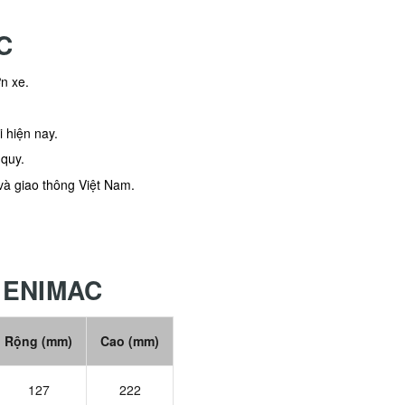
C
ờn xe.
i hiện nay.
 quy.
và giao thông Việt Nam.
 ENIMAC
Rộng (mm)
Cao (mm)
127
222