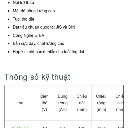
Nội trở thấp
Mật độ năng lượng cao
Tuổi thọ dài
Đạt tiêu chuẩn quốc tế: JIS và DIN
Công Nghệ α-EV
Bản cực dày, chất lượng cao
Hợp kim chì-canxi-thiếc cho tuổi thọ dài
Thông số kỹ thuật
Điện
Dung
Chiều
Chiều
Chiều
Loại
thế
lượng
dài
rộng
cao
(V)
(AH)
(mm)
(mm)
(mm)
6FM33-X
12
33
195
130
155