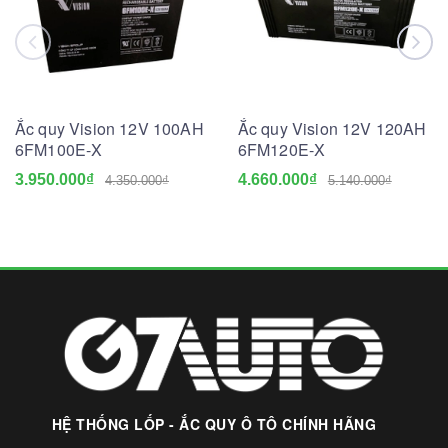
Ắc quy Vision 12V 100AH
Ắc quy Vision 12V 120AH
6FM100E-X
6FM120E-X
3.950.000₫
4.660.000₫
4.350.000₫
5.140.000₫
HỆ THỐNG LỐP - ẮC QUY Ô TÔ CHÍNH HÃNG