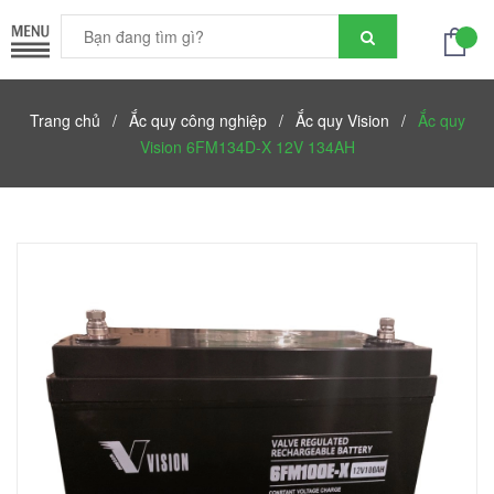
Trang chủ
/
Ắc quy công nghiệp
/
Ắc quy Vision
/
Ắc quy
Vision 6FM134D-X 12V 134AH