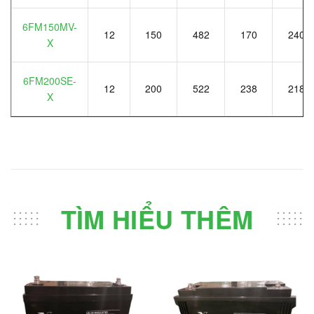
6FM150MV-
12
150
482
170
240
X
6FM200SE-
12
200
522
238
218
X
TÌM HIỂU THÊM