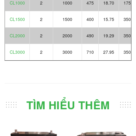
CL1000
2
1000
475
18.70
175
CL1500
2
1500
400
15.75
350
CL2000
2
2000
490
19.29
350
CL3000
2
3000
710
27.95
350
TÌM HIỂU THÊM