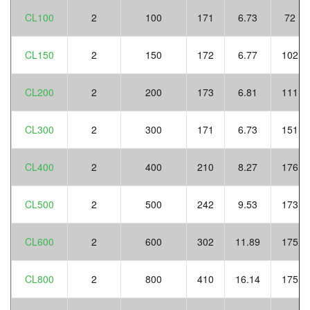
CL100
2
100
171
6.73
72
CL150
2
150
172
6.77
102
CL200
2
200
173
6.81
111
CL300
2
300
171
6.73
151
CL400
2
400
210
8.27
176
CL500
2
500
242
9.53
173
CL600
2
600
302
11.89
175
CL800
2
800
410
16.14
175