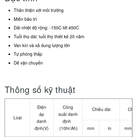
Thân thiện với môi trường
Miễn bảo trì
Dải nhiệt độ rộng: -150C tới 450C
Tuổi thọ dài: tuổi thọ thiết kế 20 năm
Van kín và xả dung lượng lớn
Tự phóng thấp
Dễ vận chuyển
Thông số kỹ thuật
Điện
Công
Chiều dài
Chiề
áp
suất danh
Loại
danh
định
định(V)
(10hr/Ah)
mm
in
mm