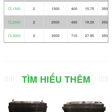
CL1500
2
1500
400
15.75
350
CL2000
2
2000
490
19.29
350
CL3000
2
3000
710
27.95
350
TÌM HIỂU THÊM