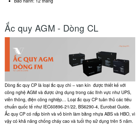
Bảo hành: 12 tháng
Ắc quy AGM - Dòng CL
Dòng ắc quy CP là loại ắc quy chì – van kín được thiết kế với
công nghệ AGM và được ứng dụng trong các lĩnh vực như UPS,
viễn thông, điện công nghiệp… Loại ắc quy CP tuân thủ các tiêu
chuẩn quốc tế như IEC60896-21/22, BS6290-4, Eurobat Guide.
Ắc quy CP có nắp bình và vỏ bình làm bằng nhựa ABS và HBO, vì
vậy có khả năng chống cháy cao và tuổi thọ sử dụng trên 5 năm.