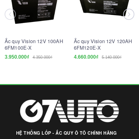
Ắc quy Vision 12V 100AH
Ắc quy Vision 12V 120AH
6FM100E-X
6FM120E-X
3.950.000₫
4.660.000₫
4.350.000₫
5.140.000₫
HỆ THỐNG LỐP - ẮC QUY Ô TÔ CHÍNH HÃNG