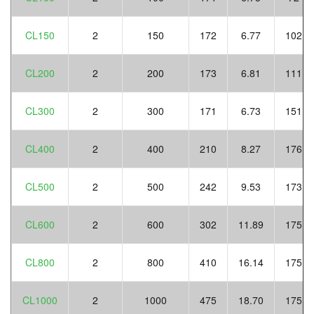
CL150
2
150
172
6.77
102
CL200
2
200
173
6.81
111
CL300
2
300
171
6.73
151
CL400
2
400
210
8.27
176
CL500
2
500
242
9.53
173
CL600
2
600
302
11.89
175
CL800
2
800
410
16.14
175
CL1000
2
1000
475
18.70
175