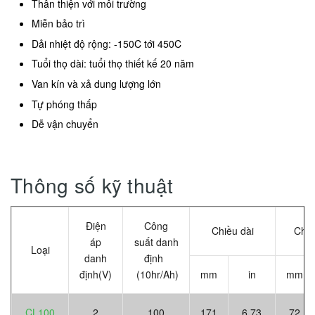
Thân thiện với môi trường
Miễn bảo trì
Dải nhiệt độ rộng: -150C tới 450C
Tuổi thọ dài: tuổi thọ thiết kế 20 năm
Van kín và xả dung lượng lớn
Tự phóng thấp
Dễ vận chuyển
Thông số kỹ thuật
Điện
Công
Chiều dài
Chiề
áp
suất danh
Loại
danh
định
định(V)
(10hr/Ah)
mm
in
mm
CL100
2
100
171
6.73
72