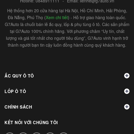
Hotline:
0848911111
-
Email:
lienhe@g7auto.vn
Hệ thống hơn 20 cửa hàng tại Hà Nội, Hồ Chí Minh, Hải Phòng,
Đà Nẵng, Phú Thọ (
Xem chi tiết
) - Hỗ trợ giao hàng toàn quốc.
G7Auto là chuỗi bán lẻ ắc quy, lốp & phụ tùng ô tô. Các sản phẩm
tại G7Auto 100% chính hãng. Với phương châm “Uy tín, chất
lượng và giá tốt nhất cho người tiêu dùng”, G7Auto vinh hạnh trở
thành người bạn tin cậy luôn đồng hành cùng quý khách hàng.
ẮC QUY Ô TÔ
LỐP Ô TÔ
CHÍNH SÁCH
KẾT NỐI VỚI CHÚNG TÔI