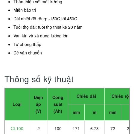
Thân thiện với môi trường
Miễn bảo trì
Dải nhiệt độ rộng: -150C tới 450C
Tuổi thọ dài: tuổi thọ thiết kế 20 năm
Van kín và xả dung lượng lớn
Tự phóng thấp
Dễ vận chuyển
Thông số kỹ thuật
Chiều dài
Chiều rộn
Điện
Công
Loại
áp
suất
(V)
(Ah)
mm
in
mm
in
CL100
2
100
171
6.73
72
2.8