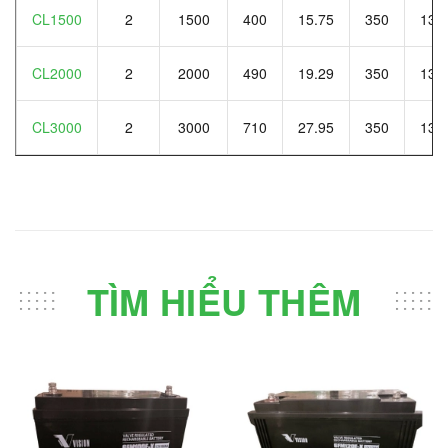
CL1500
2
1500
400
15.75
350
13.
CL2000
2
2000
490
19.29
350
13.
CL3000
2
3000
710
27.95
350
13.
TÌM HIỂU THÊM