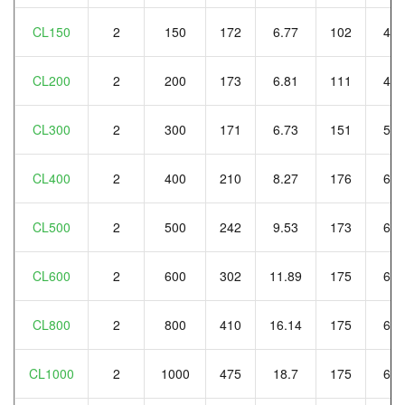
CL150
2
150
172
6.77
102
4.0
CL200
2
200
173
6.81
111
4.3
CL300
2
300
171
6.73
151
5.9
CL400
2
400
210
8.27
176
6.9
CL500
2
500
242
9.53
173
6.8
CL600
2
600
302
11.89
175
6.8
CL800
2
800
410
16.14
175
6.8
CL1000
2
1000
475
18.7
175
6.8