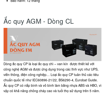
Bảo hành: 12 tháng
Ắc quy AGM - Dòng CL
Dòng ắc quy CP là loại ắc quy chì – van kín được thiết kế với
công nghệ AGM và được ứng dụng trong các lĩnh vực như UPS,
viễn thông, điện công nghiệp… Loại ắc quy CP tuân thủ các tiêu
chuẩn quốc tế như IEC60896-21/22, BS6290-4, Eurobat Guide.
Ắc quy CP có nắp bình và vỏ bình làm bằng nhựa ABS và HBO, vì
vậy có khả năng chống cháy cao và tuổi thọ sử dụng trên 5 năm.