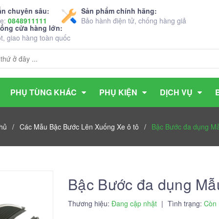
ấn chuyên sâu:
Sản phẩm chính hãng:
ne:
0848911111
Bảo hành điện tử, chống hàng giả
hống cửa hàng lớn:
ốt, giao hàng toàn quốc
PHỤ TÙNG KHÁC
PHỤ KIỆN
DỊCH VỤ
hủ
/
Các Mẫu Bậc Bước Lên Xuống Xe ô tô
/
Bậc Bước đa dụng M
Bậc Bước đa dụng Mẫ
Thương hiệu:
Đang cập nhật
|
Tình trạng:
Còn 