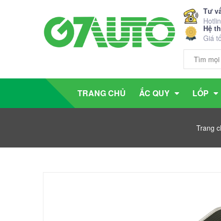
Tư v
Hotli
Hệ t
Giá t
TRANG CHỦ
ẮC QUY
LỐP
Trang c