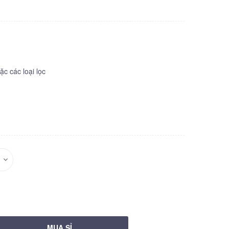
c các loại lọc
MUA SỈ