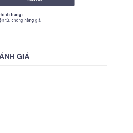
hính hãng:
ện tử, chống hàng giả
ÁNH GIÁ