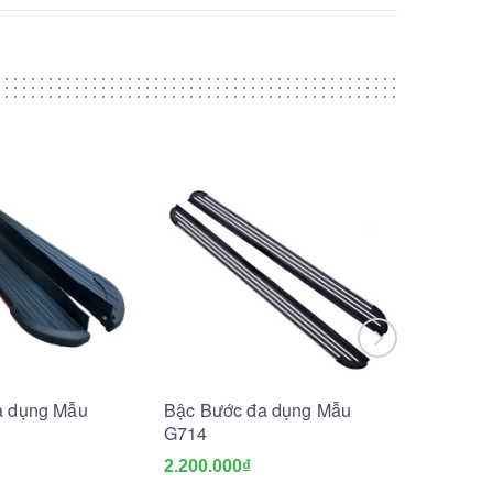
a dụng Mẫu
Bậc Bước đa dụng Mẫu
Bậc Bư
G714
G716
2.200.000₫
2.200.0