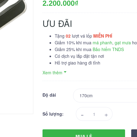
2.200.000₫
ƯU ĐÃI
Tặng
02
lượt vá lốp
MIỄN PHÍ
Giảm 10% khi mua
má phanh
,
gạt mưa
hoặ
Giảm 25% khi mua
Bảo hiểm TNDS
Có dịch vụ lắp đặt tận nơi
Hỗ trợ giao hàng đi tỉnh
Xem thêm
Độ dài
-
+
Số lượng:
MUA LẺ