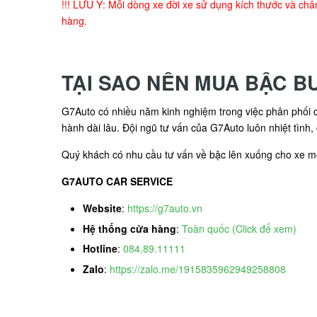
!!! LƯU Ý: Mỗi dòng xe đời xe sử dụng kích thước và châ
hàng.
TẠI SAO NÊN MUA BẬC B
G7Auto có nhiều năm kinh nghiệm trong việc phân phối cá
hành dài lâu. Đội ngũ tư vấn của G7Auto luôn nhiệt tình,
Quý khách có nhu cầu tư vấn về bậc lên xuống cho xe mời
G7AUTO CAR SERVICE
Website
:
https://g7auto.vn
Hệ thống cửa hàng
:
Toàn quốc (Click để xem)
Hotline
:
084.89.11111
Zalo
:
https://zalo.me/1915835962949258808