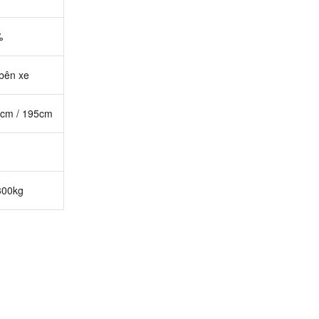
%
 bên xe
5cm / 195cm
300kg