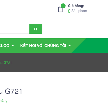
Giỏ hàng:
(
)
Sản phẩm
BLOG
KẾT NỐI VỚI CHÚNG TÔI
ẫu G721
u G721
hàng