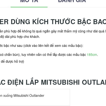
DER DÙNG KÍCH THƯỚC BẬC BAO
 cần phù hợp để không bị quá ngắn gây mất thẩm mỹ cũng như dài quá 
n độ dài phù hợp cho khách.
c bậc như sau (click vào liên kết để xem các mẫu bậc):
có chắn bùn), tuy nhiên vẫn có thể lắp được các mẫu bậc
185cm
.
i để được hỗ trợ)
C ĐIỆN LẮP MITSUBISHI OUTL
ên xuống Mitsubishi Outlander