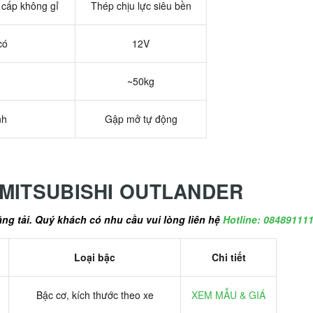
cấp không gỉ
Thép chịu lực siêu bền
có
12V
g
~50kg
nh
Gập mở tự động
 MITSUBISHI OUTLANDER
ăng tải. Quý khách có nhu cầu vui lòng liên hệ
Hotline: 08489111
Loại bậc
Chi tiết
Bậc cơ, kích thước theo xe
XEM MẪU & GIÁ