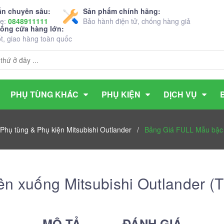
ấn chuyên sâu:
Sản phẩm chính hãng:
ne:
0848911111
Bảo hành điện tử, chống hàng giả
hống cửa hàng lớn:
ốt, giao hàng toàn quốc
PHỤ TÙNG KHÁC
PHỤ KIỆN
DỊCH VỤ
Phụ tùng & Phụ kiện Mitsubishi Outlander
/
Bảng Giá FULL Mẫu bậc l
n xuống Mitsubishi Outlander (
MÔ TẢ
ĐÁNH GIÁ