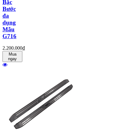
Bậc
Bước
đa
dụng
Mẫu
G716
2.200.000₫
Mua
ngay