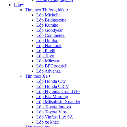
Lốp
Tìm theo Thương hiệu
Lốp Michelin
Lốp Bridgestone
Lốp Kumho
Lốp Goodyear
Lốp Continental
Lốp Dunlop
Lốp Hankook
Lốp Pirelli
Lốp Toyo
Lốp Milestar
Lốp BFGoodrich
Lốp Advenza
Tìm theo Xe
Lốp Honda City
Lốp Honda CR-V
Lốp Hyundai Grand i10
Lốp Kia Morning
Lốp Mitsubishi Xpander
Lốp Toyota Innova
Lốp Toyota Vios
Lốp Vinfast Lux SA
Lốp xe khác