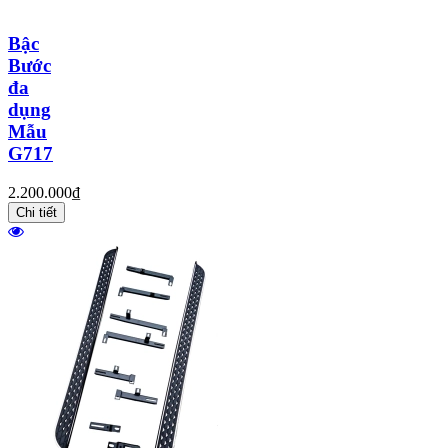
Bậc
Bước
đa
dụng
Mẫu
G717
2.200.000₫
Chi tiết