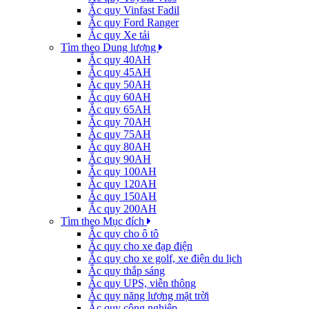
Ắc quy Vinfast Fadil
Ắc quy Ford Ranger
Ắc quy Xe tải
Tìm theo Dung lượng
Ắc quy 40AH
Ắc quy 45AH
Ắc quy 50AH
Ắc quy 60AH
Ắc quy 65AH
Ắc quy 70AH
Ắc quy 75AH
Ắc quy 80AH
Ắc quy 90AH
Ắc quy 100AH
Ắc quy 120AH
Ắc quy 150AH
Ắc quy 200AH
Tìm theo Mục đích
Ắc quy cho ô tô
Ắc quy cho xe đạp điện
Ắc quy cho xe golf, xe điện du lịch
Ắc quy thắp sáng
Ắc quy UPS, viễn thông
Ắc quy năng lượng mặt trời
Ắc quy công nghiệp