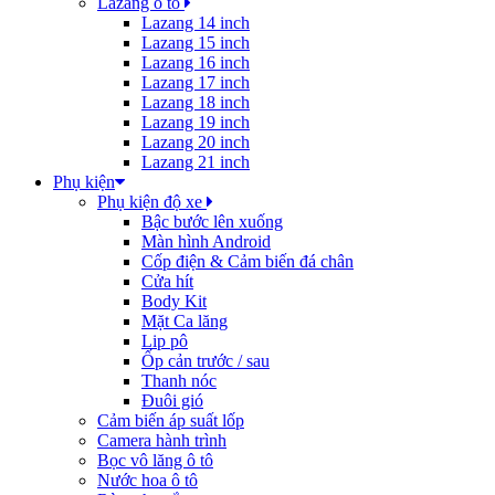
Lazang ô tô
Lazang 14 inch
Lazang 15 inch
Lazang 16 inch
Lazang 17 inch
Lazang 18 inch
Lazang 19 inch
Lazang 20 inch
Lazang 21 inch
Phụ kiện
Phụ kiện độ xe
Bậc bước lên xuống
Màn hình Android
Cốp điện & Cảm biến đá chân
Cửa hít
Body Kit
Mặt Ca lăng
Lip pô
Ốp cản trước / sau
Thanh nóc
Đuôi gió
Cảm biến áp suất lốp
Camera hành trình
Bọc vô lăng ô tô
Nước hoa ô tô