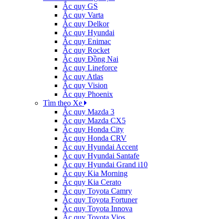
Ắc quy GS
Ắc quy Varta
Ắc quy Delkor
Ắc quy Hyundai
Ắc quy Enimac
Ắc quy Rocket
Ắc quy Đồng Nai
Ắc quy Lineforce
Ắc quy Atlas
Ắc quy Vision
Ắc quy Phoenix
Tìm theo Xe
Ắc quy Mazda 3
Ắc quy Mazda CX5
Ắc quy Honda City
Ắc quy Honda CRV
Ắc quy Hyundai Accent
Ắc quy Hyundai Santafe
Ắc quy Hyundai Grand i10
Ắc quy Kia Morning
Ắc quy Kia Cerato
Ắc quy Toyota Camry
Ắc quy Toyota Fortuner
Ắc quy Toyota Innova
Ắc quy Toyota Vios