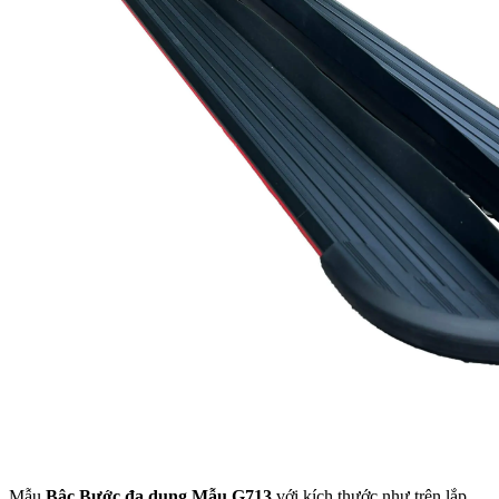
Mẫu
Bậc Bước đa dụng Mẫu G713
với kích thước như trên lắp