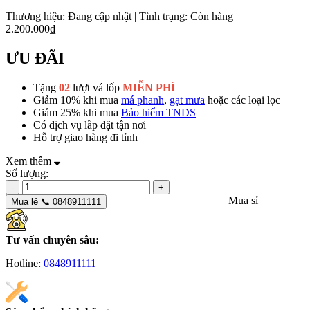
Thương hiệu:
Đang cập nhật
|
Tình trạng:
Còn hàng
2.200.000₫
ƯU ĐÃI
Tặng
02
lượt vá lốp
MIỄN PHÍ
Giảm 10% khi mua
má phanh
,
gạt mưa
hoặc các loại lọc
Giảm 25% khi mua
Bảo hiểm TNDS
Có dịch vụ lắp đặt tận nơi
Hỗ trợ giao hàng đi tỉnh
Xem thêm
Số lượng:
-
+
Mua sỉ
Mua lẻ 📞 0848911111
Tư vấn chuyên sâu:
Hotline:
0848911111