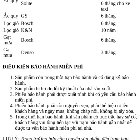
Ắc quy
Solite
6 tháng cho xe
taxi
Ắc quy
GS
6 tháng
Lọc gió
Bosch
6 tháng
Lọc gió
K&N
10 năm
Gạt
Bosch
6 tháng
mưa
Gạt
Denso
3 tháng
mưa
ĐIỀU KIỆN BẢO HÀNH MIỄN PHÍ
Sản phẩm còn trong thời hạn bảo hành và có đăng ký bảo
hành.
Sản phẩm bị hư do lỗi kỹ thuật của nhà sản xuất.
Phiếu bảo hành phải được xuất trình khi có yêu cầu bảo hành
miễn phí.
Phiếu bảo hành phải còn nguyên vẹn, phải thể hiện rõ tên
khách hàng và ngày mua, không chắp nối, không bị tẩy xóa.
Trong thời hạn bảo hành .khi sản phẩm có trục trặc hay sự cố,
khách hàng vui lòng liên lạc với trạm bảo hành gần nhất để
được tư vấn bảo hành miễn phí tại nhà.
LƯU Ý:
Trong trường hợp cần chuyển sản phẩm đến trạm bảo