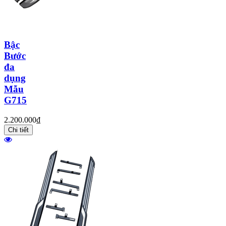
Bậc
Bước
đa
dụng
Mẫu
G715
2.200.000₫
Chi tiết