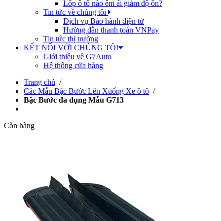
Lốp ô tô nào êm ái giảm độ ồn?
Tin tức về chúng tôi
Dịch vụ Bảo hành điện tử
Hướng dẫn thanh toán VNPay
Tin tức thị trường
KẾT NỐI VỚI CHÚNG TÔI
Giới thiệu về G7Auto
Hệ thống cửa hàng
Trang chủ
/
Các Mẫu Bậc Bước Lên Xuống Xe ô tô
/
Bậc Bước đa dụng Mẫu G713
Còn hàng