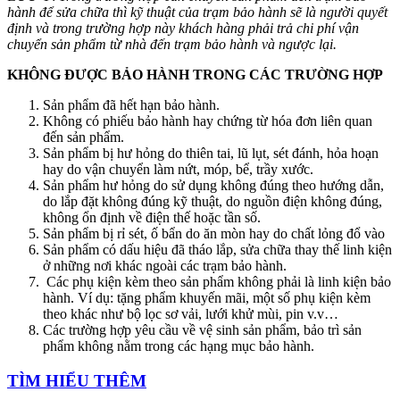
hành để sửa chữa thì kỹ thuật của trạm bảo hành sẽ là người quyết
định và trong trường hợp này khách hàng phải trả chi phí vận
chuyển sản phẩm từ nhà đến trạm bảo hành và ngược lại.
KHÔNG ĐƯỢC BẢO HÀNH TRONG CÁC TRƯỜNG HỢP
Sản phẩm đã hết hạn bảo hành.
Không có phiếu bảo hành hay chứng từ hóa đơn liên quan
đến sản phẩm.
Sản phẩm bị hư hỏng do thiên tai, lũ lụt, sét đánh, hỏa hoạn
hay do vận chuyển làm nứt, móp, bể, trầy xước.
Sản phẩm hư hỏng do sử dụng không đúng theo hướng dẫn,
do lắp đặt không đúng kỹ thuật, do nguồn điện không đúng,
không ổn định về điện thế hoặc tần số.
Sản phẩm bị rỉ sét, ố bẩn do ăn mòn hay do chất lỏng đổ vào
Sản phẩm có dấu hiệu đã tháo lắp, sửa chữa thay thế linh kiện
ở những nơi khác ngoài các trạm bảo hành.
Các phụ kiện kèm theo sản phẩm không phải là linh kiện bảo
hành. Ví dụ: tặng phẩm khuyến mãi, một số phụ kiện kèm
theo khác như bộ lọc sơ vải, lưới khử mùi, pin v.v…
Các trường hợp yêu cầu về vệ sinh sản phẩm, bảo trì sản
phẩm không nằm trong các hạng mục bảo hành.
TÌM HIỂU THÊM