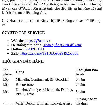
cam kết tuyệt đối về chất lượng, thời gian bảo hành dài lâu. Đội ngũ
tư vấn của G7Auto luôn nhiệt tình, chu đáo, lấy sự hài lòng của quý
khách làm mục tiêu hàng đầu.
Quý khách có nhu cầu tư vấn về bậc lên xuống cho xe mời liên hệ
tới:
G7AUTO CAR SERVICE
Website
:
https://g7auto.vn
Hệ thống cửa hàng
:
Toàn quốc (Click để xem)
Hotline
:
084.89.11111
Zalo
:
https://zalo.me/1915835962949258808
THỜI GIAN BẢO HÀNH
Sản
Thời gian bảo
Hãng
phẩm
hành
Lốp
Michelin, Continental, BF Goodrich
6 năm
Lốp
Bridgestone
7 năm
Kumho, Goodyear, Hankook, Dunlop,
Lốp
5 năm
Pirelli, Toyo
9 tháng cho xe
Varta, Delkor, Enimac, Rocket, Atlas ,
gia đình