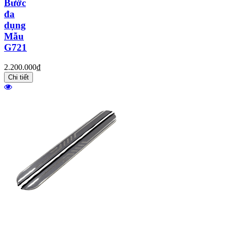
Bước
đa
dụng
Mẫu
G721
2.200.000₫
Chi tiết