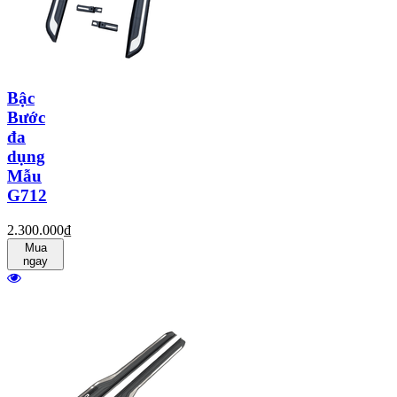
Bậc
Bước
đa
dụng
Mẫu
G712
2.300.000₫
Mua
ngay