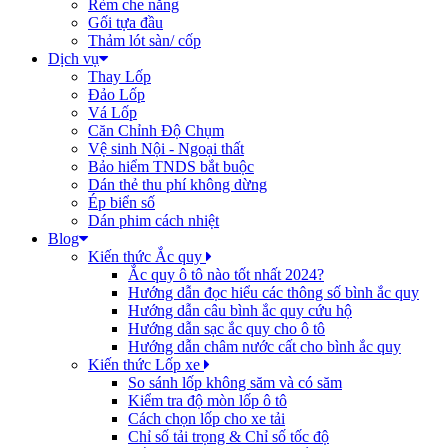
Rèm che nắng
Gối tựa đầu
Thảm lót sàn/ cốp
Dịch vụ
Thay Lốp
Đảo Lốp
Vá Lốp
Căn Chỉnh Độ Chụm
Vệ sinh Nội - Ngoại thất
Bảo hiểm TNDS bắt buộc
Dán thẻ thu phí không dừng
Ép biển số
Dán phim cách nhiệt
Blog
Kiến thức Ắc quy
Ắc quy ô tô nào tốt nhất 2024?
Hướng dẫn đọc hiểu các thông số bình ắc quy
Hướng dẫn câu bình ắc quy cứu hộ
Hướng dẫn sạc ắc quy cho ô tô
Hướng dẫn châm nước cất cho bình ắc quy
Kiến thức Lốp xe
So sánh lốp không săm và có săm
Kiểm tra độ mòn lốp ô tô
Cách chọn lốp cho xe tải
Chỉ số tải trọng & Chỉ số tốc độ