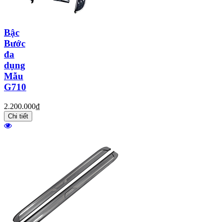
Bậc
Bước
đa
dụng
Mẫu
G710
2.200.000₫
Chi tiết