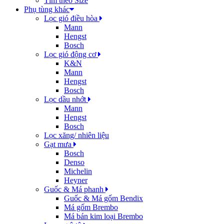
Tìm theo Size
Phụ tùng khác
Lọc gió điều hòa
Mann
Hengst
Bosch
Lọc gió động cơ
K&N
Mann
Hengst
Bosch
Lọc dầu nhớt
Mann
Hengst
Bosch
Lọc xăng/ nhiên liệu
Gạt mưa
Bosch
Denso
Michelin
Heyner
Guốc & Má phanh
Guốc & Má gốm Bendix
Má gốm Brembo
Má bán kim loại Brembo