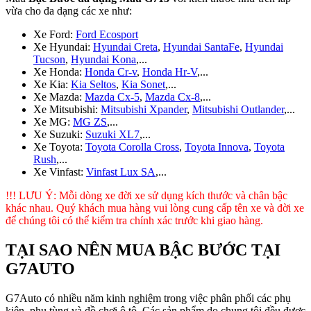
vừa cho đa dạng các xe như:
Xe Ford:
Ford Ecosport
Xe Hyundai:
Hyundai Creta
,
Hyundai SantaFe
,
Hyundai
Tucson
,
Hyundai Kona
,...
Xe Honda:
Honda Cr-v
,
Honda Hr-V
,...
Xe Kia:
Kia Seltos
,
Kia Sonet
,...
Xe Mazda:
Mazda Cx-5
,
Mazda Cx-8
,...
Xe Mitsubishi:
Mitsubishi Xpander
,
Mitsubishi Outlander
,...
Xe MG:
MG ZS
,...
Xe Suzuki:
Suzuki XL7
,...
Xe Toyota:
Toyota Corolla Cross
,
Toyota Innova
,
Toyota
Rush
,...
Xe Vinfast:
Vinfast Lux SA
,...
!!! LƯU Ý: Mỗi dòng xe đời xe sử dụng kích thước và chân bậc
khác nhau. Quý khách mua hàng vui lòng cung cấp tên xe và đời xe
để chúng tôi có thể kiểm tra chính xác trước khi giao hàng.
TẠI SAO NÊN MUA BẬC BƯỚC TẠI
G7AUTO
G7Auto có nhiều năm kinh nghiệm trong việc phân phối các phụ
kiện, phụ tùng và đồ chơi ô tô. Các sản phẩm do chung tôi đều được