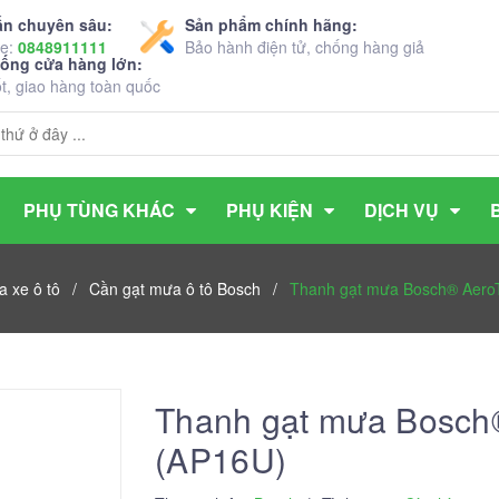
ấn chuyên sâu:
Sản phẩm chính hãng:
ne:
0848911111
Bảo hành điện tử, chống hàng giả
hống cửa hàng lớn:
ốt, giao hàng toàn quốc
PHỤ TÙNG KHÁC
PHỤ KIỆN
DỊCH VỤ
 xe ô tô
/
Cần gạt mưa ô tô Bosch
/
Thanh gạt mưa Bosch® AeroT
Thanh gạt mưa Bosch®
(AP16U)