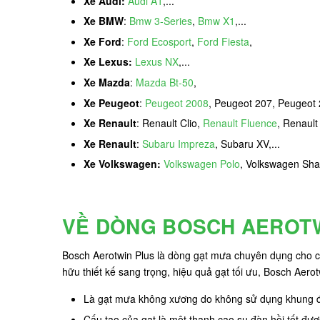
Xe Audi:
Audi A1
,...
Xe BMW
:
Bmw 3-Series
,
Bmw X1
,...
Xe Ford
:
Ford Ecosport
,
Ford Fiesta
,
Xe Lexus:
Lexus NX
,...
Xe Mazda
:
Mazda Bt-50
,
Xe Peugeot
:
Peugeot 2008
, Peugeot 207, Peugeot 
Xe Renault
: Renault Clio,
Renault Fluence
, Renault
Xe Renault
:
Subaru Impreza
, Subaru XV,...
Xe Volkswagen:
Volkswagen Polo
, Volkswagen Sha
VỀ DÒNG BOSCH AEROT
Bosch Aerotwin Plus là dòng gạt mưa chuyên dụng cho các
hữu thiết kế sang trọng, hiệu quả gạt tối ưu, Bosch Aer
Là gạt mưa không xương do không sử dụng khung đỡ
Cấu tạo của gạt là một thanh cao su đàn hồi tốt được