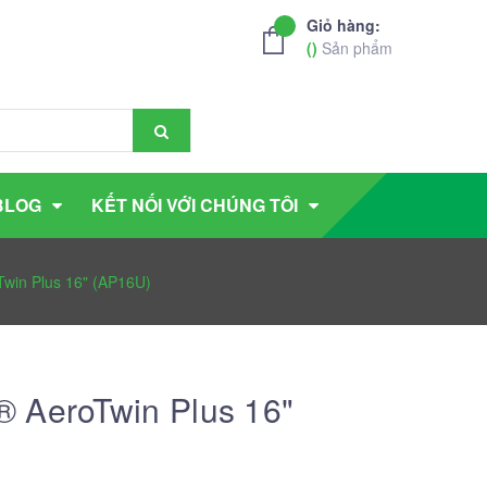
Giỏ hàng:
(
)
Sản phẩm
BLOG
KẾT NỐI VỚI CHÚNG TÔI
win Plus 16" (AP16U)
 AeroTwin Plus 16"