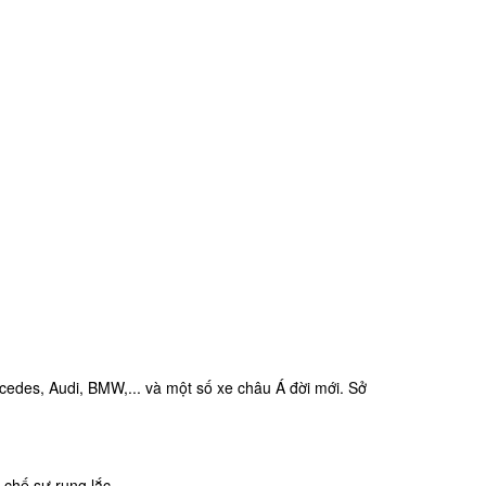
cedes, Audi, BMW,... và một số xe châu Á đời mới. Sở
 chế sự rung lắc.