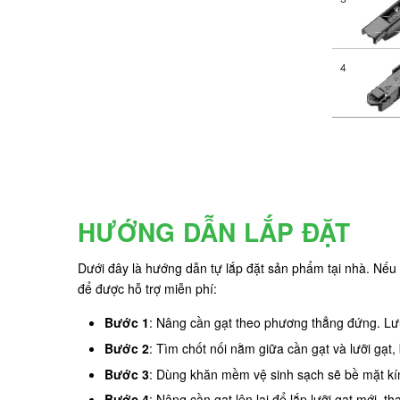
HƯỚNG DẪN LẮP ĐẶT
Dưới đây là hướng dẫn tự lắp đặt sản phẩm tại nhà. Nếu 
để được hỗ trợ miễn phí:
Bước 1
: Nâng cần gạt theo phương thẳng đứng. Lưu
Bước 2
: Tìm chốt nối nằm giữa cần gạt và lưỡi gạt,
Bước 3
: Dùng khăn mềm vệ sinh sạch sẽ bề mặt kín
Bước 4
: Nâng cần gạt lên lại để lắp lưỡi gạt mới, th