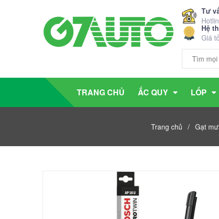
Tư v
Hotli
Hệ t
Giá t
TRANG CHỦ
ẮC QUY
LỐP
Trang chủ
/
Gạt mưa