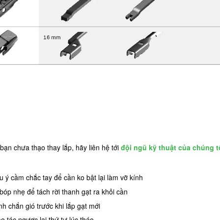
bạn chưa thạo thay lắp, hãy liên hệ tới
đội ngũ kỹ thuật của chúng t
 ý cầm chắc tay để cần ko bật lại làm vỡ kính
 bóp nhẹ để tách rời thanh gạt ra khỏi cần
h chắn gió trước khi lắp gạt mới
ao tác ngược lại thứ tự lúc tháo