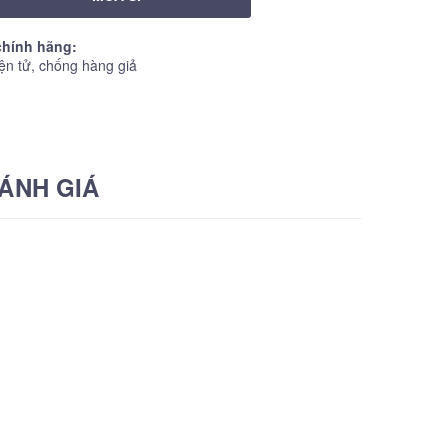
hính hãng:
ện tử, chống hàng giả
ÁNH GIÁ