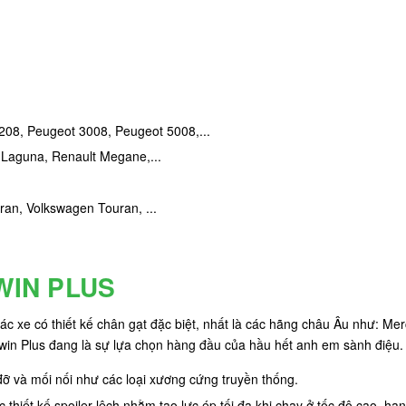
208, Peugeot 3008, Peugeot 5008,...
 Laguna, Renault Megane,...
ran, Volkswagen Touran, ...
WIN PLUS
 xe có thiết kế chân gạt đặc biệt, nhất là các hãng châu Âu như: Mer
otwin Plus đang là sự lựa chọn hàng đầu của hầu hết anh em sành điệu.
 và mối nối như các loại xương cứng truyền thống.
 thiết kế spoiler lệch nhằm tạo lực ép tối đa khi chạy ở tốc độ cao, hạn