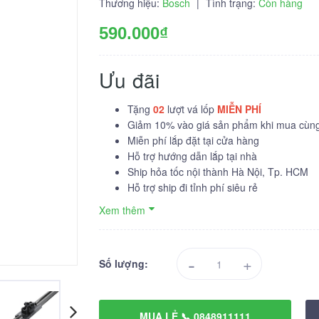
Thương hiệu:
Bosch
|
Tình trạng:
Còn hàng
590.000₫
Ưu đãi
Tặng
02
lượt vá lốp
MIỄN PHÍ
Giảm 10% vào giá sản phẩm khi mua cùng 
Miễn phí lắp đặt tại cửa hàng
Hỗ trợ hướng dẫn lắp tại nhà
Ship hỏa tốc nội thành Hà Nội, Tp. HCM
Hỗ trợ ship đi tỉnh phí siêu rẻ
Xem thêm
-
+
Số lượng:
MUA LẺ 📞 0848911111