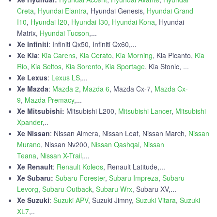
Creta
,
Hyundai Elantra
, Hyundai Genesis,
Hyundai Grand
I10
,
Hyundai I20
,
Hyundai I30
,
Hyundai Kona
, Hyundai
Matrix,
Hyundai Tucson
,...
Xe Infiniti
: Infiniti Qx50, Infiniti Qx60,...
Xe Kia
:
Kia Carens
,
Kia Cerato
,
Kia Morning
, Kia Picanto,
Kia
Rio
,
Kia Seltos
,
Kia Sorento
,
Kia Sportage
, Kia Stonic, ...
Xe Lexus
:
Lexus LS
,...
Xe Mazda
:
Mazda 2
,
Mazda 6
, Mazda Cx-7,
Mazda Cx-
9
,
Mazda Premacy
,...
Xe Mitsubishi:
Mitsubishi L200,
Mitsubishi Lancer
,
Mitsubishi
Xpander
,..
Xe Nissan
: Nissan Almera, Nissan Leaf, Nissan March,
Nissan
Murano
, Nissan Nv200,
Nissan Qashqai
,
Nissan
Teana
,
Nissan X-Trail
,...
Xe Renault
:
Renault Koleos
, Renault Latitude,...
Xe Subaru:
Subaru Forester
,
Subaru Impreza
,
Subaru
Levorg
,
Subaru Outback
,
Subaru Wrx
, Subaru XV,...
Xe Suzuki
:
Suzuki APV
, Suzuki Jimny,
Suzuki Vitara
,
Suzuki
XL7
,..