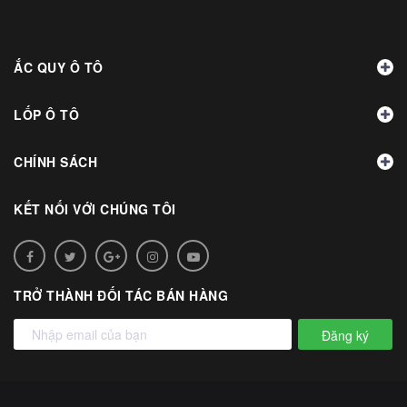
ẮC QUY Ô TÔ
LỐP Ô TÔ
CHÍNH SÁCH
KẾT NỐI VỚI CHÚNG TÔI
TRỞ THÀNH ĐỐI TÁC BÁN HÀNG
Đăng ký