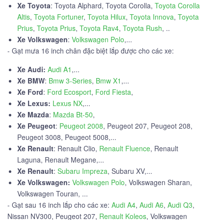
Xe Toyota
: Toyota Alphard, Toyota Corolla,
Toyota Corolla
Altis
,
Toyota Fortuner
,
Toyota Hilux
,
Toyota Innova
,
Toyota
Prius
,
Toyota Prius
,
Toyota Rav4
,
Toyota Rush
, ..
Xe Volkswagen
:
Volkswagen Polo
,...
- Gạt mưa 16 inch chân đặc biệt lắp được cho các xe:
Xe Audi:
Audi A1
,...
Xe BMW
:
Bmw 3-Series
,
Bmw X1
,...
Xe Ford
:
Ford Ecosport
,
Ford Fiesta
,
Xe Lexus:
Lexus NX
,...
Xe Mazda
:
Mazda Bt-50
,
Xe Peugeot
:
Peugeot 2008
, Peugeot 207, Peugeot 208,
Peugeot 3008, Peugeot 5008,...
Xe Renault
: Renault Clio,
Renault Fluence
, Renault
Laguna, Renault Megane,...
Xe Renault
:
Subaru Impreza
, Subaru XV,...
Xe Volkswagen:
Volkswagen Polo
, Volkswagen Sharan,
Volkswagen Touran, ...
- Gạt sau 16 inch lắp cho các xe:
Audi A4
,
Audi A6
,
Audi Q3
,
Nissan NV300, Peugeot 207,
Renault Koleos
, Volkswagen