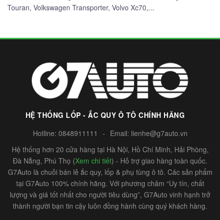
Touran, Volkswagen Transporter, Volvo Xc70,...
HỆ THỐNG LỐP - ẮC QUY Ô TÔ CHÍNH HÃNG
Hotline:
0848911111
-
Email:
lienhe@g7auto.vn
Hệ thống hơn 20 cửa hàng tại Hà Nội, Hồ Chí Minh, Hải Phòng,
Đà Nẵng, Phú Thọ (
Xem chi tiết
) - Hỗ trợ giao hàng toàn quốc.
G7Auto là chuỗi bán lẻ ắc quy, lốp & phụ tùng ô tô. Các sản phẩm
tại G7Auto 100% chính hãng. Với phương châm “Uy tín, chất
lượng và giá tốt nhất cho người tiêu dùng”, G7Auto vinh hạnh trở
thành người bạn tin cậy luôn đồng hành cùng quý khách hàng.