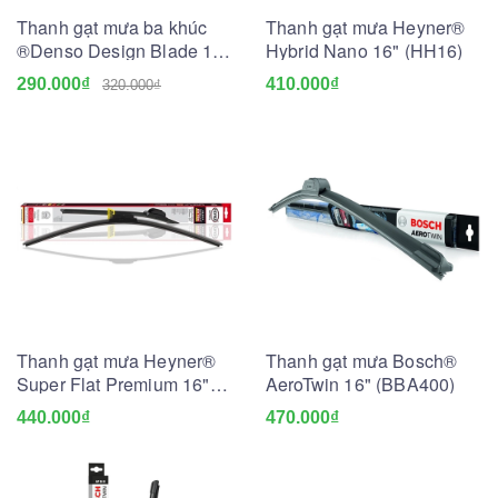
Thanh gạt mưa ba khúc
Thanh gạt mưa Heyner®
®Denso Design Blade 16"
Hybrid Nano 16" (HH16)
(DDS16)
290.000₫
410.000₫
320.000₫
Thanh gạt mưa Heyner®
Thanh gạt mưa Bosch®
Super Flat Premium 16"
AeroTwin 16" (BBA400)
(HSF16)
440.000₫
470.000₫