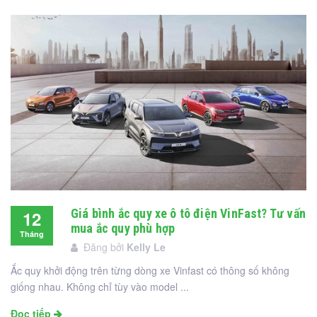
Giá bình ắc quy xe ô tô điện VinFast? Tư vấn
12
mua ắc quy phù hợp
Tháng
Đăng bởi
Kelly Le
12
Ắc quy khởi động trên từng dòng xe Vinfast có thông số không
giống nhau. Không chỉ tùy vào model ...
Đọc tiếp