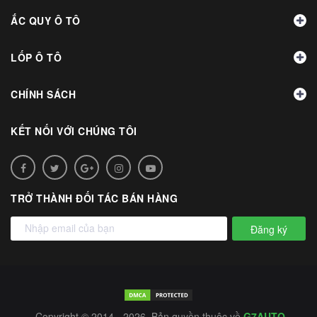
ẮC QUY Ô TÔ
LỐP Ô TÔ
CHÍNH SÁCH
KẾT NỐI VỚI CHÚNG TÔI
TRỞ THÀNH ĐỐI TÁC BÁN HÀNG
Đăng ký
Copyright © 2014 - 2026. Bản quyền thuộc về
G7AUTO