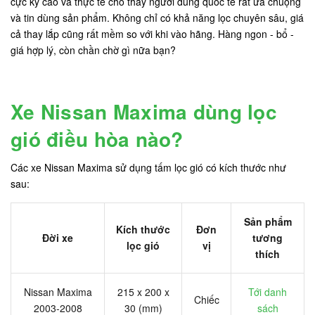
cực kỳ cao và thực tế cho thấy người dùng quốc tế rất ưa chuộng
và tin dùng sản phẩm. Không chỉ có khả năng lọc chuyên sâu, giá
cả thay lắp cũng rất mềm so với khi vào hãng. Hàng ngon - bổ -
giá hợp lý, còn chần chờ gì nữa bạn?
Xe Nissan Maxima dùng lọc
gió điều hòa nào?
Các xe Nissan Maxima sử dụng tấm lọc gió có kích thước như
sau:
Sản phẩm
Kích thước
Đơn
Đời xe
tương
lọc gió
vị
thích
Nissan Maxima
215 x 200 x
Tới danh
Chiếc
2003-2008
30 (mm)
sách