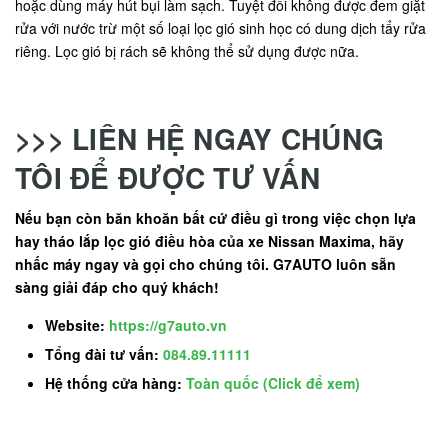
hoặc dùng máy hút bụi làm sạch. Tuyệt đối không được đem giặt
rửa với nước trừ một số loại lọc gió sinh học có dung dịch tẩy rửa
riêng. Lọc gió bị rách sẽ không thể sử dụng được nữa.
>>> LIÊN HỆ NGAY CHÚNG
TÔI ĐỂ ĐƯỢC TƯ VẤN
Nếu bạn còn băn khoăn bất cứ điều gì trong việc chọn lựa
hay tháo lắp lọc gió điều hòa của xe Nissan Maxima, hãy
nhấc máy ngay và gọi cho chúng tôi. G7AUTO luôn sẵn
sàng giải đáp cho quý khách!
Website:
https://g7auto.vn
Tổng đài tư vấn:
084.89.11111
Hệ thống cửa hàng:
Toàn quốc (Click để xem)