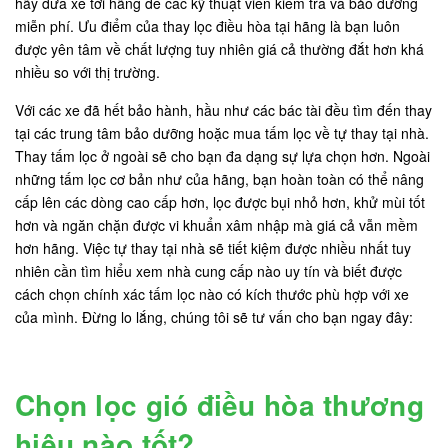
hãy đưa xe tới hãng để các kỹ thuật viên kiểm tra và bảo dưỡng
miễn phí. Ưu điểm của thay lọc điều hòa tại hãng là bạn luôn
được yên tâm về chất lượng tuy nhiên giá cả thường đắt hơn khá
nhiều so với thị trường.
Với các xe đã hết bảo hành, hầu như các bác tài đều tìm đến thay
tại các trung tâm bảo dưỡng hoặc mua tấm lọc về tự thay tại nhà.
Thay tấm lọc ở ngoài sẽ cho bạn đa dạng sự lựa chọn hơn. Ngoài
những tấm lọc cơ bản như của hãng, bạn hoàn toàn có thể nâng
cấp lên các dòng cao cấp hơn, lọc được bụi nhỏ hơn, khử mùi tốt
hơn và ngăn chặn được vi khuẩn xâm nhập mà giá cả vẫn mềm
hơn hãng. Việc tự thay tại nhà sẽ tiết kiệm được nhiều nhất tuy
nhiên cần tìm hiểu xem nhà cung cấp nào uy tín và biết được
cách chọn chính xác tấm lọc nào có kích thước phù hợp với xe
của mình. Đừng lo lắng, chúng tôi sẽ tư vấn cho bạn ngay đây:
Chọn lọc gió điều hòa thương
hiệu nào tốt?