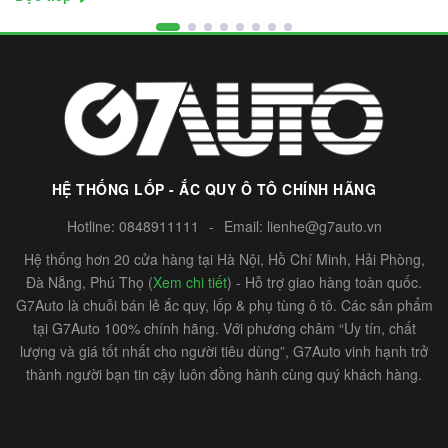
HỆ THỐNG LỐP - ẮC QUY Ô TÔ CHÍNH HÃNG
Hotline:
0848911111
-
Email:
lienhe@g7auto.vn
Hệ thống hơn 20 cửa hàng tại Hà Nội, Hồ Chí Minh, Hải Phòng,
Đà Nẵng, Phú Thọ (
Xem chi tiết
) - Hỗ trợ giao hàng toàn quốc.
G7Auto là chuỗi bán lẻ ắc quy, lốp & phụ tùng ô tô. Các sản phẩm
tại G7Auto 100% chính hãng. Với phương châm “Uy tín, chất
lượng và giá tốt nhất cho người tiêu dùng”, G7Auto vinh hạnh trở
thành người bạn tin cậy luôn đồng hành cùng quý khách hàng.