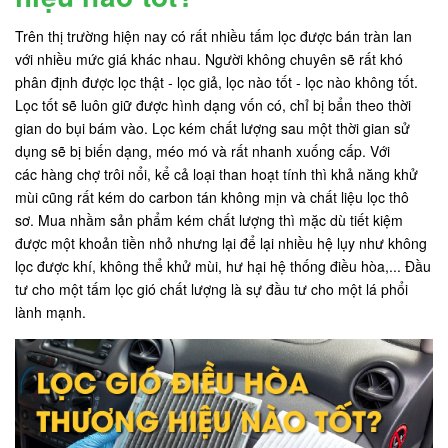
Trên thị trường hiện nay có rất nhiều tấm lọc được bán tràn lan
với nhiều mức giá khác nhau. Người không chuyên sẽ rất khó
phân định được lọc thật - lọc giả, lọc nào tốt - lọc nào không tốt.
Lọc tốt sẽ luôn giữ được hình dạng vốn có, chỉ bị bẩn theo thời
gian do bụi bám vào. Lọc kém chất lượng sau một thời gian sử
dụng sẽ bị biến dạng, méo mó và rất nhanh xuống cấp. Với
các hàng chợ trôi nổi, kể cả loại than hoạt tính thì khả năng khử
mùi cũng rất kém do carbon tán không mịn và chất liệu lọc thô
sơ. Mua nhầm sản phẩm kém chất lượng thì mặc dù tiết kiệm
được một khoản tiền nhỏ nhưng lại để lại nhiều hệ lụy như không
lọc được khí, không thể khử mùi, hư hại hệ thống điều hòa,... Đầu
tư cho một tấm lọc gió chất lượng là sự đầu tư cho một lá phổi
lành mạnh.