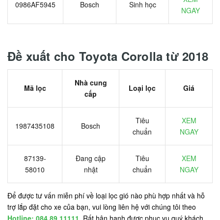
0986AF5945
Bosch
Sinh học
NGAY
Đề xuất cho Toyota Corolla từ 2018
Nhà cung
Mã lọc
Loại lọc
Giá
cấp
Tiêu
XEM
1987435108
Bosch
chuẩn
NGAY
87139-
Đang cập
Tiêu
XEM
58010
nhật
chuẩn
NGAY
Để được tư vấn miễn phí về loại lọc gió nào phù hợp nhất và hỗ
trợ lắp đặt cho xe của bạn, vui lòng liên hệ với chúng tôi theo
Hotline: 084.89.11111
. Rất hân hạnh được phục vụ quý khách.