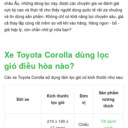
châu Âu, những dòng lọc này. được các chuyên gia xe đánh giá
cực kỳ cao và thực tế cho thấy người dùng quốc tế rất ưa chuộng
và tin dùng sản phẩm. Không chỉ có khả năng lọc chuyên sâu, giá
cả thay lắp cũng rất mềm so với khi vào hãng. Hàng ngon - bổ -
giá hợp lý, còn chần chờ gì nữa bạn?
Xe Toyota Corolla dùng lọc
gió điều hòa nào?
Các xe Toyota Corolla sử dụng tấm lọc gió có kích thước như sau:
Sản phẩm
Kích thước
Đơn
Đời xe
tương
lọc gió
vị
thích
215 x 195 x
Tới danh
Chiếc
17 (mm)
sách