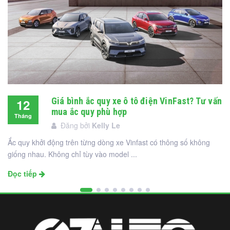
Giá bình ắc quy xe ô tô điện VinFast? Tư vấn
12
mua ắc quy phù hợp
Tháng
Đăng bởi
Kelly Le
12
Ắc quy khởi động trên từng dòng xe Vinfast có thông số không
giống nhau. Không chỉ tùy vào model ...
Đọc tiếp