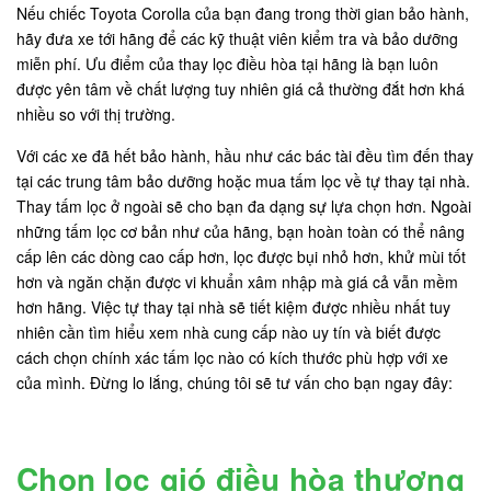
Nếu chiếc Toyota Corolla của bạn đang trong thời gian bảo hành,
hãy đưa xe tới hãng để các kỹ thuật viên kiểm tra và bảo dưỡng
miễn phí. Ưu điểm của thay lọc điều hòa tại hãng là bạn luôn
được yên tâm về chất lượng tuy nhiên giá cả thường đắt hơn khá
nhiều so với thị trường.
Với các xe đã hết bảo hành, hầu như các bác tài đều tìm đến thay
tại các trung tâm bảo dưỡng hoặc mua tấm lọc về tự thay tại nhà.
Thay tấm lọc ở ngoài sẽ cho bạn đa dạng sự lựa chọn hơn. Ngoài
những tấm lọc cơ bản như của hãng, bạn hoàn toàn có thể nâng
cấp lên các dòng cao cấp hơn, lọc được bụi nhỏ hơn, khử mùi tốt
hơn và ngăn chặn được vi khuẩn xâm nhập mà giá cả vẫn mềm
hơn hãng. Việc tự thay tại nhà sẽ tiết kiệm được nhiều nhất tuy
nhiên cần tìm hiểu xem nhà cung cấp nào uy tín và biết được
cách chọn chính xác tấm lọc nào có kích thước phù hợp với xe
của mình. Đừng lo lắng, chúng tôi sẽ tư vấn cho bạn ngay đây:
Chọn lọc gió điều hòa thương