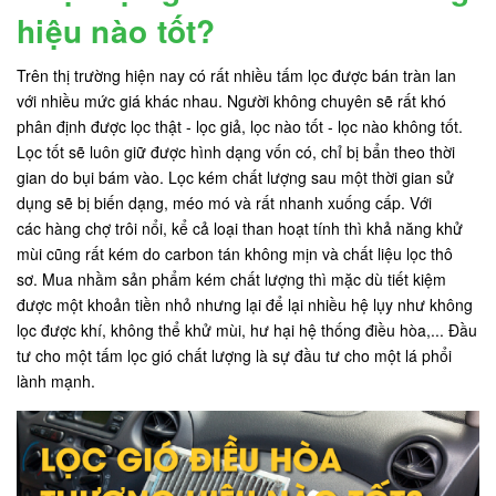
hiệu nào tốt?
Trên thị trường hiện nay có rất nhiều tấm lọc được bán tràn lan
với nhiều mức giá khác nhau. Người không chuyên sẽ rất khó
phân định được lọc thật - lọc giả, lọc nào tốt - lọc nào không tốt.
Lọc tốt sẽ luôn giữ được hình dạng vốn có, chỉ bị bẩn theo thời
gian do bụi bám vào. Lọc kém chất lượng sau một thời gian sử
dụng sẽ bị biến dạng, méo mó và rất nhanh xuống cấp. Với
các hàng chợ trôi nổi, kể cả loại than hoạt tính thì khả năng khử
mùi cũng rất kém do carbon tán không mịn và chất liệu lọc thô
sơ. Mua nhầm sản phẩm kém chất lượng thì mặc dù tiết kiệm
được một khoản tiền nhỏ nhưng lại để lại nhiều hệ lụy như không
lọc được khí, không thể khử mùi, hư hại hệ thống điều hòa,... Đầu
tư cho một tấm lọc gió chất lượng là sự đầu tư cho một lá phổi
lành mạnh.