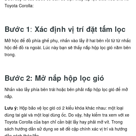
Toyota Corolla:
:
Bước 1
Xác định vị trí đặt tấm lọc
Mở hộc để đồ phía ghế phụ, nhấn vào lẫy ở hai bên rồi từ từ nhấc
hộc để đồ ra ngoài. Lúc này bạn sẽ thấy nắp hộp lọc gió nằm bên
trong.
Bước 2: Mở nắp hộp lọc gió
Nhấn vào lẫy phía bên trái hoặc bên phải nắp hộp lọc gió để mở
nắp.
Lưu ý:
Hộp bảo vệ lọc gió có 2 kiểu khóa khác nhau: một loại
dùng tai gài và một loại dùng ốc. Do vậy, hãy kiểm tra xem với xe
Toyota Corolla của bạn chỉ cần bật lẫy hay phải mở vít. Trong
sách hướng dẫn sử dụng xe sẽ đề cập chính xác vị trí và hướng
dẫn cách tháo/lắp.