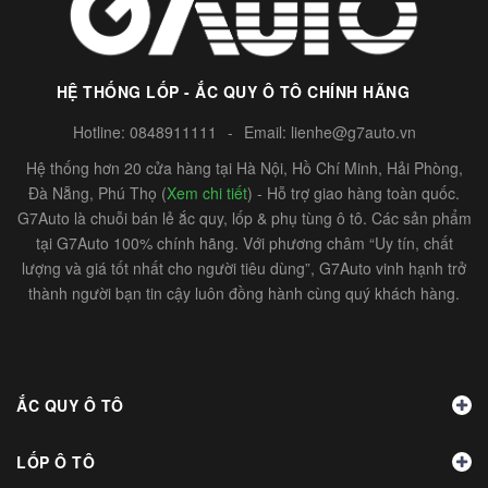
HỆ THỐNG LỐP - ẮC QUY Ô TÔ CHÍNH HÃNG
Hotline:
0848911111
-
Email:
lienhe@g7auto.vn
Hệ thống hơn 20 cửa hàng tại Hà Nội, Hồ Chí Minh, Hải Phòng,
Đà Nẵng, Phú Thọ (
Xem chi tiết
) - Hỗ trợ giao hàng toàn quốc.
G7Auto là chuỗi bán lẻ ắc quy, lốp & phụ tùng ô tô. Các sản phẩm
tại G7Auto 100% chính hãng. Với phương châm “Uy tín, chất
lượng và giá tốt nhất cho người tiêu dùng”, G7Auto vinh hạnh trở
thành người bạn tin cậy luôn đồng hành cùng quý khách hàng.
ẮC QUY Ô TÔ
LỐP Ô TÔ