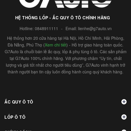
HỆ THỐNG LỐP - ẮC QUY Ô TÔ CHÍNH HÃNG
Hotline:
0848911111
-
Email:
lienhe@g7auto.vn
Hệ thống hơn 20 cửa hàng tại Hà Nội, Hồ Chí Minh, Hải Phòng,
Đà Nẵng, Phú Thọ (
Xem chi tiết
) - Hỗ trợ giao hàng toàn quốc.
G7Auto là chuỗi bán lẻ ắc quy, lốp & phụ tùng ô tô. Các sản phẩm
tại G7Auto 100% chính hãng. Với phương châm “Uy tín, chất
lượng và giá tốt nhất cho người tiêu dùng”, G7Auto vinh hạnh trở
thành người bạn tin cậy luôn đồng hành cùng quý khách hàng.
ẮC QUY Ô TÔ
LỐP Ô TÔ