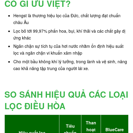
CÓ GÌ ƯU VIỆT?
Hengst là thương hiệu lọc của Đức, chất lượng đạt chuẩn
châu Âu
Lọc bỏ tới 99,97% phấn hoa, bụi, khí thải và các chất gây dị
ứng khác
Ngăn chặn sự tích tụ của hơi nước nhằm ổn định hiệu suất
lọc và ngăn chặn vi khuẩn xâm nhập
Cho một bầu không khí lý tưởng, trong lành và vệ sinh, nâng
cao khả năng tập trung của người lái xe.
SO SÁNH HIỆU QUẢ CÁC LOẠI
LỌC ĐIỀU HÒA
Than
Tiêu
hoạt
BlueCare
Hiệu suất lọc
chuẩn