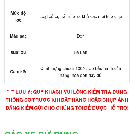
Mức độ
Loại bỏ bụi rất nhỏ và khử các mùi khó chịu
lọc
Màu sắc
Đen
Xuất xứ
Ba Lan
Chất lượng chuẩn 100%. Có bảo hành của
Cam kết
hãng, hóa đơn đầy đủ
""" LƯU Ý: QUÝ KHÁCH VUI LÒNG KIỂM TRA ĐÚNG
THÔNG SỐ TRƯỚC KHI ĐẶT HÀNG HOẶC CHỤP ẢNH
ĐĂNG KIỂM GỬI CHO CHÚNG TÔI ĐỂ ĐƯỢC HỖ TRỢ!