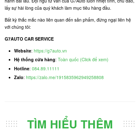
hành dài lâu. Đội ngũ tư vấn của G7Auto luôn nhiệt tình, chu đáo,
lấy sự hài lòng của quý khách làm mục tiêu hàng đầu.
Bất kỳ thắc mắc nào liên quan đến sản phẩm, đừng ngại liên hệ
với chúng tôi:
G7AUTO CAR SERVICE
Website
:
https://g7auto.vn
Hệ thống cửa hàng
:
Toàn quốc (Click để xem)
Hotline
:
084.89.11111
Zalo
:
https://zalo.me/1915835962949258808
TÌM HIỂU THÊM