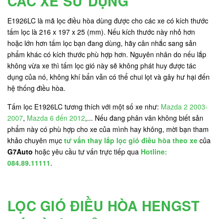
CÁC XE SỬ DỤNG
E1926LC là mã lọc điều hòa dùng được cho các xe có kích thước
tấm lọc là 216 x 197 x 25 (mm). Nếu kích thước này nhỏ hơn
hoặc lớn hơn tấm lọc bạn đang dùng, hãy cân nhắc sang sản
phẩm khác có kích thước phù hợp hơn. Nguyên nhân do nếu lắp
không vừa xe thì tấm lọc gió này sẽ không phát huy được tác
dụng của nó, không khí bẩn vẫn có thể chui lọt và gây hư hại đến
hệ thống điều hòa.
Tấm lọc E1926LC tương thích với một số xe như:
Mazda 2 2003-
2007
,
Mazda 6 đến 2012
,... Nếu đang phân vân không biết sản
phẩm này có phù hợp cho xe của mình hay không, mời bạn tham
khảo chuyên mục
tư vấn thay lắp lọc gió điều hòa theo xe
của
G7Auto
hoặc yêu cầu tư vấn trực tiếp qua
Hotline:
084.89.11111
.
LỌC GIÓ ĐIỀU HÒA HENGST