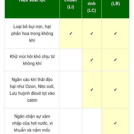
tính
(LB)
(Li)
(LC)
Loại bỏ bụi mịn, hạt
phấn hoa trong không
✓
✓
✓
khí
Khử mùi hôi khó chịu từ
✓
✓
không khí
Ngăn các khí thải độc
hại như Ozon, Nito oxit,
✓
✓
Lưu huỳnh đioxit lọt vào
cabin
Ngăn chặn sự xâm
nhập của hơi nước, vi
✓
khuẩn và nấm mốc