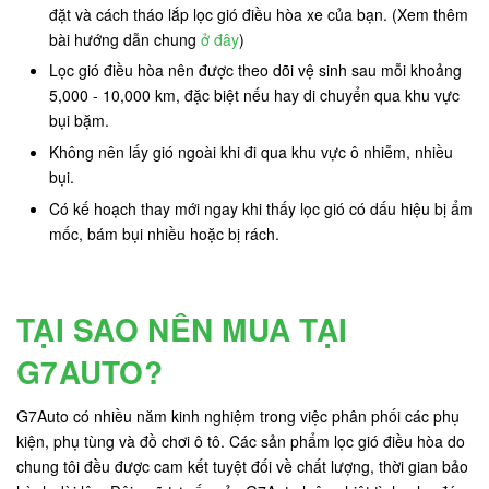
đặt và cách tháo lắp lọc gió điều hòa xe của bạn. (Xem thêm
bài hướng dẫn chung
ở đây
)
Lọc gió điều hòa nên được theo dõi vệ sinh sau mỗi khoảng
5,000 - 10,000 km, đặc biệt nếu hay di chuyển qua khu vực
bụi bặm.
Không nên lấy gió ngoài khi đi qua khu vực ô nhiễm, nhiều
bụi.
Có kế hoạch thay mới ngay khi thấy lọc gió có dấu hiệu bị ẩm
mốc, bám bụi nhiều hoặc bị rách.
TẠI SAO NÊN MUA TẠI
G7AUTO?
G7Auto có nhiều năm kinh nghiệm trong việc phân phối các phụ
kiện, phụ tùng và đồ chơi ô tô. Các sản phẩm lọc gió điều hòa do
chung tôi đều được cam kết tuyệt đối về chất lượng, thời gian bảo