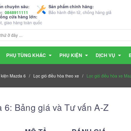
ấn chuyên sâu:
Sản phẩm chính hãng:
ne:
0848911111
Bảo hành điện tử, chống hàng giả
hống cửa hàng lớn:
ốt, giao hàng toàn quốc
PHỤ TÙNG KHÁC
PHỤ KIỆN
DỊCH VỤ
 kiện Mazda 6
/
Lọc gió điều hòa theo xe
/
Lọc gió điều hòa xe Ma
 6: Bảng giá và Tư vấn A-Z