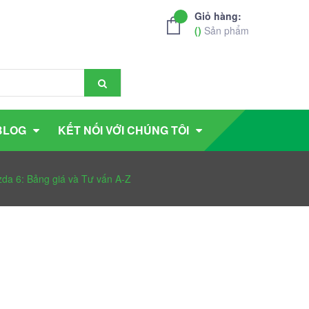
Giỏ hàng:
(
)
Sản phẩm
BLOG
KẾT NỐI VỚI CHÚNG TÔI
zda 6: Bảng giá và Tư vấn A-Z