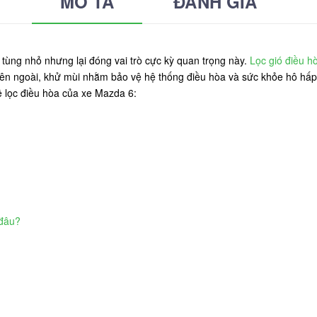
MÔ TẢ
ĐÁNH GIÁ
tùng nhỏ nhưng lại đóng vai trò cực kỳ quan trọng này.
Lọc gió điều hò
 bên ngoài, khử mùi nhằm bảo vệ hệ thống điều hòa và sức khỏe hô hấp 
ề lọc điều hòa của xe Mazda 6:
 đâu?