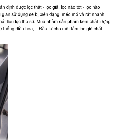
định được lọc thật - lọc giả, lọc nào tốt - lọc nào
ời gian sử dụng sẽ bị biến dạng, méo mó và rất nhanh
 chất liệu lọc thô sơ. Mua nhầm sản phẩm kém chất lượng
ệ thống điều hòa,... Đầu tư cho một tấm lọc gió chất