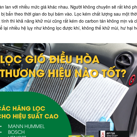
àn lan với nhiều mức giá khác nhau. Người không chuyên sẽ rất khó phân 
hỉ bị bẩn theo thời gian do bụi bám vào. Lọc kém chất lượng sau một th
oạt tính thì khả năng khử mùi cũng rất kém do carbon tán không mịn và
ể lại nhiều hệ lụy như không lọc được khí, không thể khử mùi, hư hại h