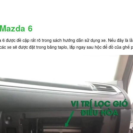
a Mazda 6
a 6 được đề cập rất rõ trong sách hướng dẫn sử dụng xe. Nếu đây là lầ
các xe sẽ được đặt trong bảng taplo, lắp ngay sau hộc để đồ của ghế 