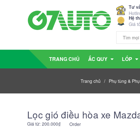
Tư v
Hotli
Hệ t
Giá t
TRANG CHỦ
ẮC QUY
LỐP
Trang chủ
/
Phụ tùng & Phụ
Lọc gió điều hòa xe Mazda
Giá từ: 200.000₫
Order