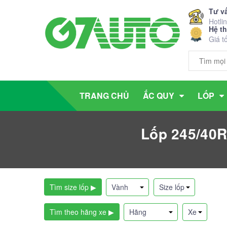
Tư v
Hotli
Hệ t
Giá t
TRANG CHỦ
ẮC QUY
LỐP
Lốp 245/40R
Tìm size lốp ▶
Tìm theo hãng xe ▶