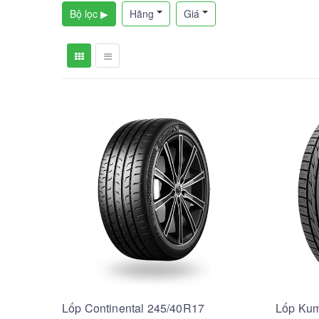
Bộ lọc ▶
Hãng
Giá
Lốp Continental 245/40R17
Lốp Kum