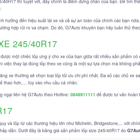
5/40R17 thì tuyệt vời, đây chính là điểm dừng chân của bạn. Để tìm thê
y
.
nh hưởng đến hiệu suất lái xe và cả sự an toàn của chính các bạn nữa
trường hợp rủi ro va chạm. Do đó, G7Auto khuyên bạn hãy tuân thủ th
XE 245/40R17
 được một chiếc lốp ưng ý cho xe của bạn giữa rất nhiều sản phẩm có
ì việc thay lại đúng lốp theo xe cũng là một sự lựa chọn mà không phải
hãng xe thường sẽ chọn loại lốp tối ưu chi phí nhất. Đa số các chủ xe 
hể thao hơn,… tùy vào nhu cầu cá nhân.
g ngại liên hệ G7Auto theo Hotline:
0848911111
để được tư vấn hoàn t
R17
y và lốp từ các thương hiệu lớn như Michelin, Bridgestone,... với chín
 hấp dẫn. Dưới đây là bảng giá sản phẩm lốp size 245/40R17 do
G7Au