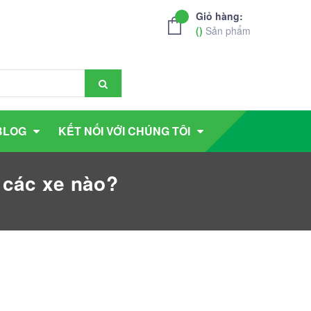
Giỏ hàng:
(
)
Sản phẩm
BLOG
KẾT NỐI VỚI CHÚNG TÔI
 các xe nào?