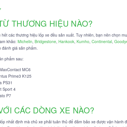
y
 TỪ THƯƠNG HIỆU NÀO?
hết các thương hiệu lốp xe đều sản xuất. Tuy nhiên, bạn nên chọn mua
tham khảo:
Michelin
,
Bridgestone
,
Hankook
,
Kumho
,
Continental
,
Goody
m đánh giá sản phẩm.
sản phẩm sau:
i MaxContact MC6
entus Prime3 K125
ta PS31
t Sport 4
rato P7
 VỚI CÁC DÒNG XE NÀO?
lốp nhất định mà chủ xe phải tuân thủ để đảm bảo xe được vận hành đú