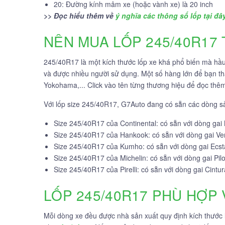
20: Đường kính mâm xe (hoặc vành xe) là 20 inch
>> Đọc hiểu thêm về
ý nghĩa các thông số lốp tại đâ
NÊN MUA LỐP 245/40R17
245/40R17 là một kích thước lốp xe khá phổ biến mà hầu 
và được nhiều người sử dụng. Một số hàng lớn để bạn 
Yokohama,... Click vào tên từng thương hiệu để đọc thê
Với lốp size 245/40R17, G7Auto đang có sẵn các dòng 
Size 245/40R17 của Continental: có sẵn với dòng ga
Size 245/40R17 của Hankook: có sẵn với dòng gai V
Size 245/40R17 của Kumho: có sẵn với dòng gai Ecs
Size 245/40R17 của Michelin: có sẵn với dòng gai Pilo
Size 245/40R17 của Pirelli: có sẵn với dòng gai Cintu
LỐP 245/40R17 PHÙ HỢP
Mỗi dòng xe đều được nhà sản xuất quy định kích thước 