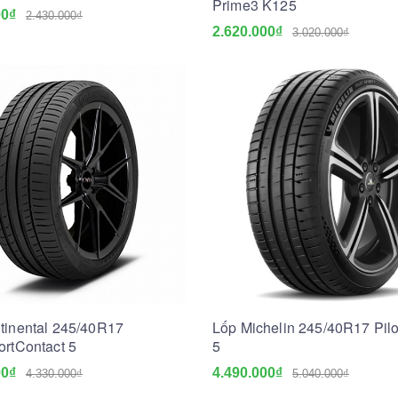
Prime3 K125
00₫
2.430.000₫
2.620.000₫
3.020.000₫
tinental 245/40R17
Lốp Michelin 245/40R17 Pilo
ortContact 5
5
00₫
4.490.000₫
4.330.000₫
5.040.000₫