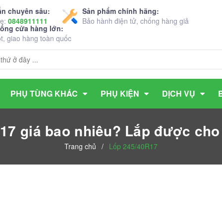
ấn chuyên sâu:
Sản phẩm chính hãng:
ne:
0848911111
Bảo hành điện tử, chống hàng giả
hống cửa hàng lớn:
ốt, giao hàng toàn quốc
PHỤ TÙNG KHÁC
PHỤ KIỆN
DỊCH VỤ
17 giá bao nhiêu? Lắp được cho
Trang chủ
/
Lốp 245/40R17