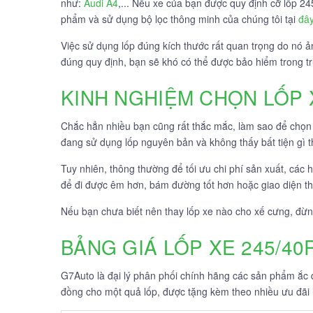
như:
Audi A4
,... Nếu xe của bạn được quy định cỡ lốp 24
phẩm và sử dụng bộ lọc thông minh của chúng tôi tại
đâ
Việc sử dụng lốp đúng kích thước rất quan trọng do nó ả
đúng quy định, bạn sẽ khó có thể được bảo hiểm trong 
KINH NGHIỆM CHỌN LỐP 
Chắc hẳn nhiều bạn cũng rất thắc mắc, làm sao để chọn
đang sử dụng lốp nguyên bản và không thấy bất tiện gì th
Tuy nhiên, thông thường để tối ưu chi phí sản xuất, các 
để đi được êm hơn, bám đường tốt hơn hoặc giao diện t
Nếu bạn chưa biết nên thay lốp xe nào cho xế cưng, đừn
BẢNG GIÁ LỐP XE 245/40
G7Auto là đại lý phân phối chính hãng các sản phẩm ắc qu
đồng cho một quả lốp, được tặng kèm theo nhiều ưu đãi