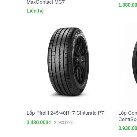
MaxContact MC7
1.880.0
Liên hệ
Lốp Pirelli 245/40R17 Cinturato P7
Lốp Con
ContiSp
3.430.000₫
3.980.000₫
3.930.0