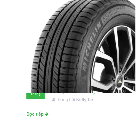
Đánh giá lốp Michelin Primacy SUV:
28
Đáng đầu tư không?
Tháng
Đăng bởi
Kelly Le
11
Đọc tiếp