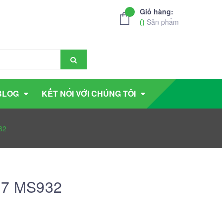
Giỏ hàng:
(
)
Sản phẩm
BLOG
KẾT NỐI VỚI CHÚNG TÔI
32
R17 MS932