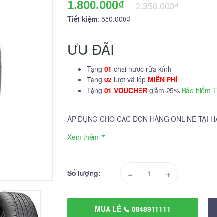
1.800.000₫
2.350.000₫
Tiết kiệm
: 550.000₫
ƯU ĐÃI
Tặng
01
chai nước rửa kính
Tặng
02
lượt vá lốp
MIỄN PHÍ
Tặng
01 VOUCHER
giảm 25%
Bảo hiểm 
ÁP DỤNG CHO CÁC ĐƠN HÀNG ONLINE TẠI H
Xem thêm
-
+
Số lượng:
MUA LẺ 📞 0848911111