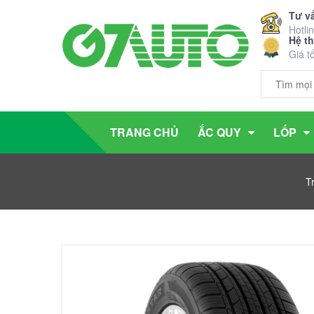
Tư v
Hotli
Hệ t
Giá t
TRANG CHỦ
ẮC QUY
LỐP
T