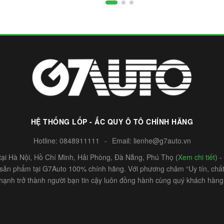
HỆ THỐNG LỐP - ẮC QUY Ô TÔ CHÍNH HÃNG
Hotline:
0848911111
-
Email:
lienhe@g7auto.vn
ại Hà Nội, Hồ Chí Minh, Hải Phòng, Đà Nẵng, Phú Thọ (
Xem chi tiết
) 
c sản phẩm tại G7Auto 100% chính hãng. Với phương châm “Uy tín, chất 
hạnh trở thành người bạn tin cậy luôn đồng hành cùng quý khách hàng