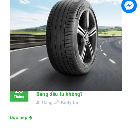
Đánh giá lốp Michelin Pilot Sport 4:
28
Đáng đầu tư không?
Tháng
Đăng bởi
Kelly Le
11
Đọc tiếp