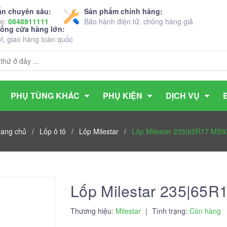
ấn chuyên sâu:
Sản phẩm chính hãng:
ne:
0848911111
Bảo hành điện tử, chống hàng giả
hống cửa hàng lớn:
ốt, giao hàng toàn quốc
PHỤ TÙNG KHÁC
PHỤ KIỆN
DỊCH VỤ
rang chủ
/
Lốp ô tô
/
Lốp Milestar
/
Lốp Milestar 235|65R17 MS9
Lốp Milestar 235|65
Thương hiệu:
Milestar
|
Tình trạng:
Còn hàng