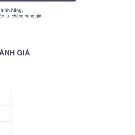
hính hãng:
ện tử, chống hàng giả
ÁNH GIÁ