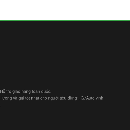
- Hỗ trợ giao hàng toàn quốc.
lượng và giá tốt nhất cho người tiêu dùng”, G7Auto vinh
.