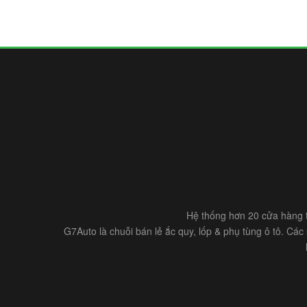
Hệ thống hơn 20 cửa hàng t
G7Auto là chuỗi bán lẻ ắc quy, lốp & phụ tùng ô tô. Cá