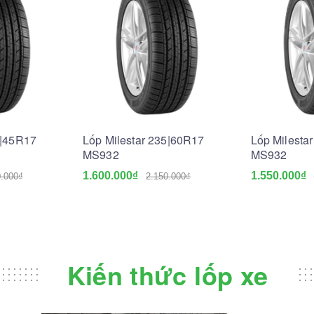
5|45R17
Lốp Milestar 235|60R17
Lốp Milesta
MS932
MS932
1.600.000₫
1.550.000₫
0.000₫
2.150.000₫
Kiến thức lốp xe