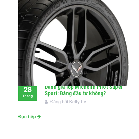
Đánh giá lốp Michelin Pilot Super
28
Sport: Đáng đầu tư không?
Tháng
Đăng bởi
Kelly Le
11
Đọc tiếp