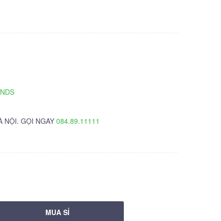
TNDS
À NỘI. GỌI NGAY
084.89.11111
MUA SỈ