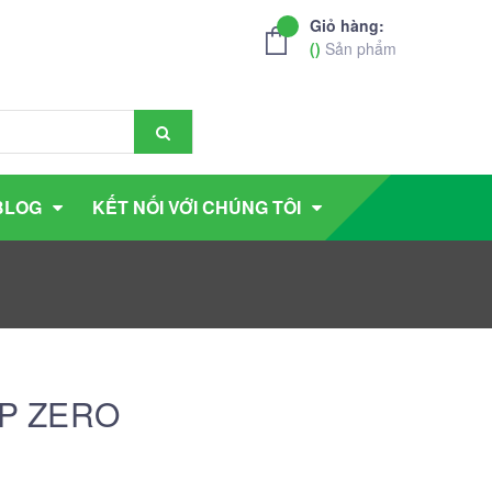
Giỏ hàng:
(
)
Sản phẩm
BLOG
KẾT NỐI VỚI CHÚNG TÔI
9 P ZERO