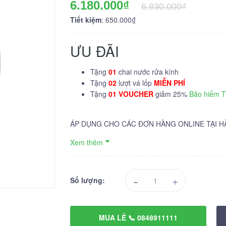
6.180.000₫
6.830.000₫
Tiết kiệm
: 650.000₫
ƯU ĐÃI
Tặng
01
chai nước rửa kính
Tặng
02
lượt vá lốp
MIỄN PHÍ
Tặng
01 VOUCHER
giảm 25%
Bảo hiểm 
ÁP DỤNG CHO CÁC ĐƠN HÀNG ONLINE TẠI H
Xem thêm
-
+
Số lượng:
MUA LẺ 📞 0848911111