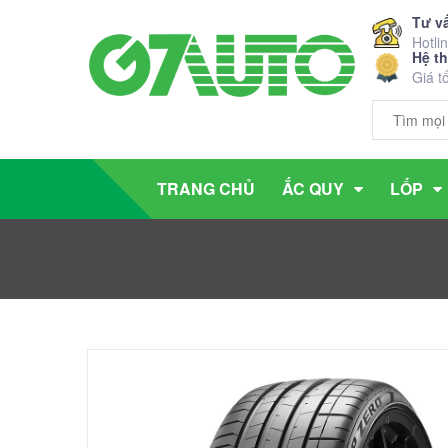
Tư v
Hotli
Hệ t
Giá t
TRANG CHỦ
ẮC QUY
LỐP