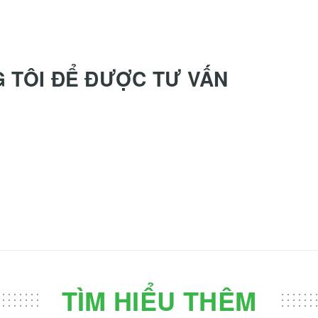
G TÔI ĐỂ ĐƯỢC TƯ VẤN
TÌM HIỂU THÊM