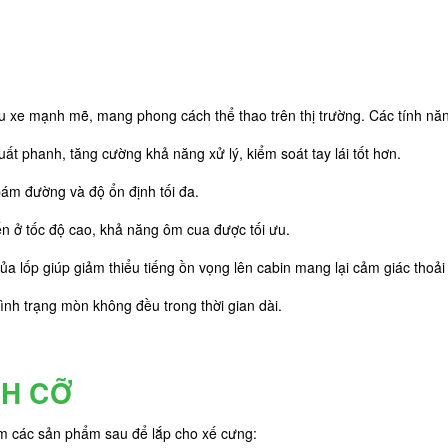
 xe mạnh mẽ, mang phong cách thể thao trên thị trường. Các tính năng
suất phanh, tăng cường khả năng xử lý, kiểm soát tay lái tốt hơn.
bám đường và độ ổn định tối đa.
yển ở tốc độ cao, khả năng ôm cua được tối ưu.
a lốp giúp giảm thiểu tiếng ồn vọng lên cabin mang lại cảm giác thoải 
ình trạng mòn không đều trong thời gian dài.
CH CỠ
êm các sản phẩm sau để lắp cho xế cưng: