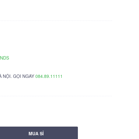
TNDS
À NỘI. GỌI NGAY
084.89.11111
MUA SỈ