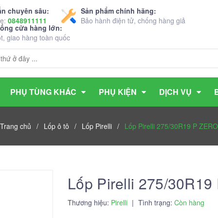
ấn chuyên sâu:
Sản phẩm chính hãng:
ne:
0848911111
Bảo hành điện tử, chống hàng giả
hống cửa hàng lớn:
ốt, giao hàng toàn quốc
PHỤ TÙNG KHÁC
PHỤ KIỆN
DỊCH VỤ
Trang chủ
/
Lốp ô tô
/
Lốp Pirelli
/
Lốp Pirelli 275/30R19 P ZERO
Lốp Pirelli 275/30R1
Thương hiệu:
Pirelli
|
Tình trạng:
Còn hàng