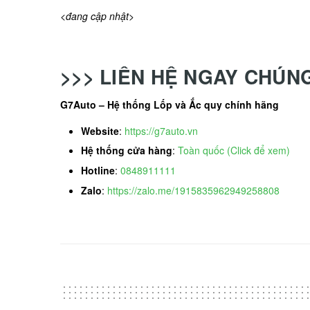
<đang cập nhật>
>>> LIÊN HỆ NGAY CHÚN
G7Auto – Hệ thống Lốp và Ắc quy chính hãng
Website
:
https://g7auto.vn
Hệ thống cửa hàng
:
Toàn quốc (Click để xem)
Hotline
:
0848911111
Zalo
:
https://zalo.me/1915835962949258808