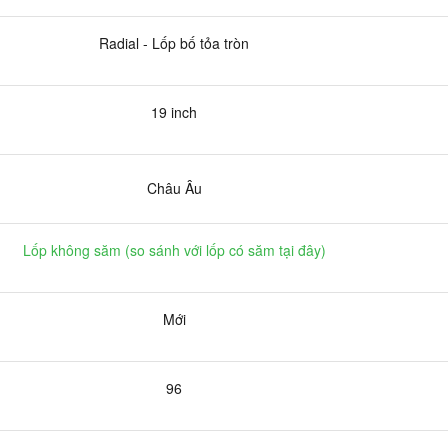
Radial - Lốp bố tỏa tròn
19 inch
Châu Âu
Lốp không săm (
so sánh với lốp có săm tại đây
)
Mới
96