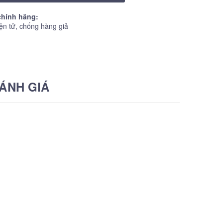
hính hãng:
ện tử, chống hàng giả
ÁNH GIÁ