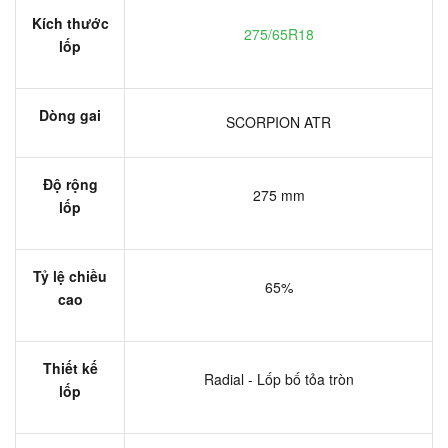
Kích thước
275/65R18
lốp
Dòng gai
SCORPION ATR
Độ rộng
275 mm
lốp
Tỷ lệ chiều
65%
cao
Thiết kế
Radial - Lốp bố tỏa tròn
lốp