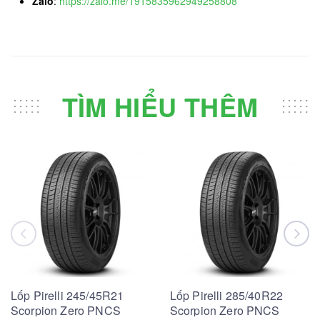
Zalo
:
https://zalo.me/1915835962949258808
TÌM HIỂU THÊM
Lốp Pirelli 245/45R21
Lốp Pirelli 285/40R22
Scorpion Zero PNCS
Scorpion Zero PNCS