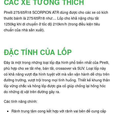
CÁC XE TƯƠNG THÍCH
Pirelli 275/65R18 SCORPION ATR dùng được cho các xe có kích
thước bánh là 275/65R18 như:... Lốp cho khả nặng chịu tải
1250kg khi di chuyển ở tốc độ 210km/h (trong điều kiện tiêu
chuẩn của nhà sản xuất).
ĐẶC TÍNH CỦA LỐP
Đây là một trong những loại lốp địa hình phổ biến nhất của Pirelli,
phù hợp cho xe tải nhẹ, bán tải, crossover và SUV. Loại lốp này
có khả năng vượt địa hình tuyệt vời mà vẫn vận hành dễ chịu trên
đường trường, vượt trội trong mọi tình huống. Thiết kế khung thân
lốp vững chắc và hông lốp được gia cố giúp chống lại hỏng hóc
do những dị vật trên đường gây ra.
Các tính năng chính:
Rãnh trung tâm cong kết hợp với rãnh vai bên để cung cấp