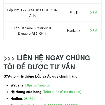
Lốp Pirelli 275/65R18 SCORPION
Pirelli
XEM
ATR
Lốp Hankook 275/65R18
Hankook
XEM
Dynapro AT2 RF11
>>> LIÊN HỆ NGAY CHÚNG
TÔI ĐỂ ĐƯỢC TƯ VẤN
G7Auto – Hệ thống Lốp và Ắc quy chính hãng
Website
:
https://g7auto.vn
Hệ thống cửa hàng
:
Toàn quốc (Click để xem)
Hotline
:
0848911111