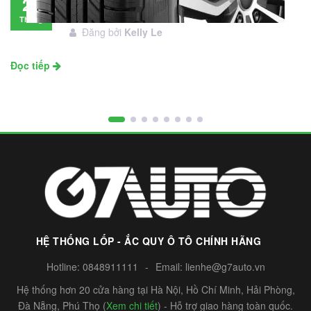
28
đầu tư không?
Tháng
Đăng bởi
Kelly Le
11
Đọc tiếp
HỆ THỐNG LỐP - ẮC QUY Ô TÔ CHÍNH HÃNG
Hotline:
0848911111
-
Email:
lienhe@g7auto.vn
Hệ thống hơn 20 cửa hàng tại Hà Nội, Hồ Chí Minh, Hải Phòng,
Đà Nẵng, Phú Thọ (
Xem chi tiết
) - Hỗ trợ giao hàng toàn quốc.