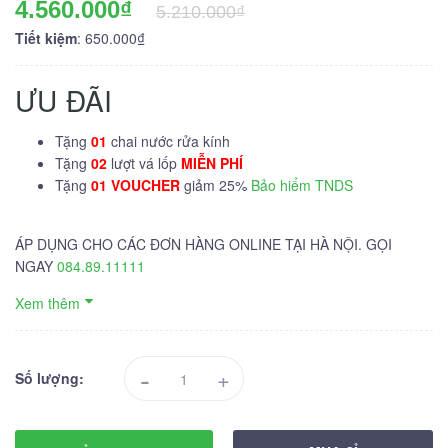
4.560.000₫
5.210.000₫
Tiết kiệm
: 650.000₫
ƯU ĐÃI
Tặng
01
chai nước rửa kính
Tặng
02
lượt vá lốp
MIỄN PHÍ
Tặng
01 VOUCHER
giảm 25%
Bảo hiểm TNDS
ÁP DỤNG CHO CÁC ĐƠN HÀNG ONLINE TẠI HÀ NỘI. GỌI
NGAY
084.89.11111
Xem thêm
-
+
Số lượng: