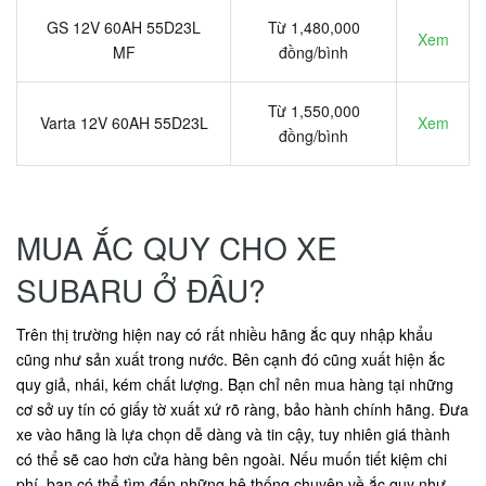
GS 12V 60AH 55D23L
Từ 1,480,000
Xem
MF
đồng/bình
Từ 1,550,000
Varta 12V 60AH 55D23L
Xem
đồng/bình
MUA ẮC QUY CHO XE
SUBARU Ở ĐÂU?
Trên thị trường hiện nay có rất nhiều hãng ắc quy nhập khẩu
cũng như sản xuất trong nước. Bên cạnh đó cũng xuất hiện ắc
quy giả, nhái, kém chất lượng. Bạn chỉ nên mua hàng tại những
cơ sở uy tín có giấy tờ xuất xứ rõ ràng, bảo hành chính hãng. Đưa
xe vào hãng là lựa chọn dễ dàng và tin cậy, tuy nhiên giá thành
có thể sẽ cao hơn cửa hàng bên ngoài. Nếu muốn tiết kiệm chi
phí, bạn có thể tìm đến những hệ thống chuyên về ắc quy như