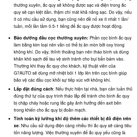
thường xuyên, ắc quy sẽ không được sạc và điện trong ắc
quy sẽ cạn kiệt dần, thậm chí mát khả năng sạc. Do vậy, nếu
ít có nhu cầu sử dụng, bạn cũng nên đề nổ xe ít nhất 1 lần/
tuần, mỗi lần tầm 0.5-1 tiếng để ắc quy được hoạt động.
Bảo dưỡng đầu cọc thường xuyên:
Phần cọc bình ắc quy
làm bằng kim loại nên vẫn có thể bị ăn mòn bởi oxy trong
không khí. Do vậy, thỉnh thoảng bạn nên tháo bình và dùng
khăn khô sạch để lau vệ sinh tránh cho bụi bẩn bám vào.
Thường khi thay ắc quy cho khách, kỹ thuật viên của
G7AUTO sẽ dùng mỡ nhiệt bôi 1 lớp lên trên cọc bình giúp
bảo vệ các đầu cọc khỏi sự tiếp xúc với không khí.
Lắp đặt đúng cách
: Nếu thực hiện tại nhà, bạn cần tuần thủ
đúng thứ tự của quy trình tháo lắp để tránh cho bình ắc quy
bị chập cháy hoặc rung lắc gây ảnh hưởng đến axit bên
trong khiến cho ắc quy bị đoản mạch.
Tính toán kỹ lưỡng khi độ thêm các thiết bị đồ điện trên
xe
: Nhu cầu sử dụng điện càng nhiều thì ắc quy sẽ càng tiêu
tốn năng lượng. Việc thường xuyên để ắc quy yếu cũng là