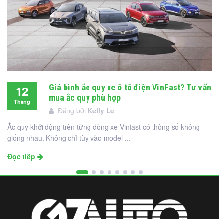
Giá bình ắc quy xe ô tô điện VinFast? Tư vấn
12
mua ắc quy phù hợp
Tháng
Đăng bởi
Kelly Le
12
Ắc quy khởi động trên từng dòng xe Vinfast có thông số không
giống nhau. Không chỉ tùy vào model ...
Đọc tiếp