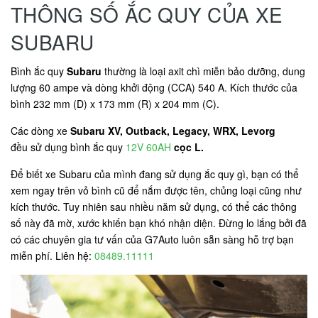
THÔNG SỐ ẮC QUY CỦA XE
SUBARU
Bình ắc quy
Subaru
thường là loại axit chì miễn bảo dưỡng, dung
lượng 60 ampe và dòng khởi động (CCA) 540 A. Kích thước của
bình 232 mm (D) x 173 mm (R) x 204 mm (C).
Các dòng xe
Subaru XV, Outback, Legacy, WRX, Levorg
đều sử dụng bình ắc quy
12V 60AH
cọc L.
Để biết xe Subaru của mình đang sử dụng ắc quy gì, bạn có thể
xem ngay trên vỏ bình cũ để nắm được tên, chủng loại cũng như
kích thước. Tuy nhiên sau nhiều năm sử dụng, có thể các thông
số này đã mờ, xước khiến bạn khó nhận diện. Đừng lo lắng bởi đã
có các chuyên gia tư vấn của G7Auto luôn sẵn sàng hỗ trợ bạn
miễn phí. Liên hệ:
08489.11111