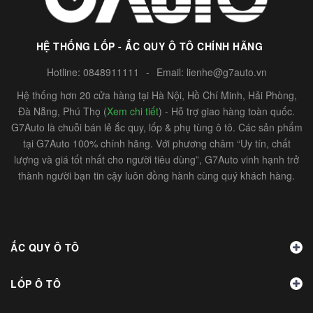
HỆ THỐNG LỐP - ẮC QUY Ô TÔ CHÍNH HÃNG
Hotline:
0848911111
-
Email:
lienhe@g7auto.vn
Hệ thống hơn 20 cửa hàng tại Hà Nội, Hồ Chí Minh, Hải Phòng,
Đà Nẵng, Phú Thọ (
Xem chi tiết
) - Hỗ trợ giao hàng toàn quốc.
G7Auto là chuỗi bán lẻ ắc quy, lốp & phụ tùng ô tô. Các sản phẩm
tại G7Auto 100% chính hãng. Với phương châm “Uy tín, chất
lượng và giá tốt nhất cho người tiêu dùng”, G7Auto vinh hạnh trở
thành người bạn tin cậy luôn đồng hành cùng quý khách hàng.
ẮC QUY Ô TÔ
LỐP Ô TÔ