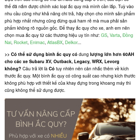
thể đã nắm được chính xác loại ắc quy mà mình cần lắp. Tuỳ vào
nhu cầu cũng như khả năng chi trả, hãy chọn cho mình sản phẩm
phù hợp nhất nhưng cũng đừng quá ham rẻ mà mua phải sản
phẩm không rõ nguồn gốc. Để thay ắc quy cho xe, anh em nên
chọn mua ắc quy từ các thương hiệu uy tín như:
GS
,
Varta
,
Đồng
Nai
,
Rocket
,
Enimac
,
AtlasBX
,
Delkor
...
>> Có thể sử dụng bình ắc quy có
dung
lượng lớn hơn 60AH
cho các xe Subaru XV, Outback, Legacy, WRX, Levorg
không?
Câu trả lời là
Có
tuy nhiên nên cân nhắc thêm về kích
thước ắc quy. Một bình ắc quy có công suất cao nhưng kích thước
không phù hợp với thiết kế của khay đựng trong khoang máy thì
cũng không thể sử dụng được.