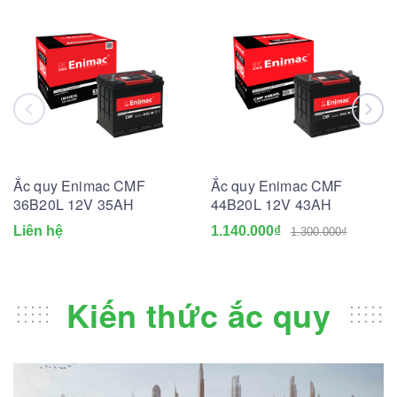
Ắc quy Enimac CMF
Ắc quy Enimac CMF
36B20L 12V 35AH
44B20L 12V 43AH
Liên hệ
1.140.000₫
1.300.000₫
Kiến thức ắc quy