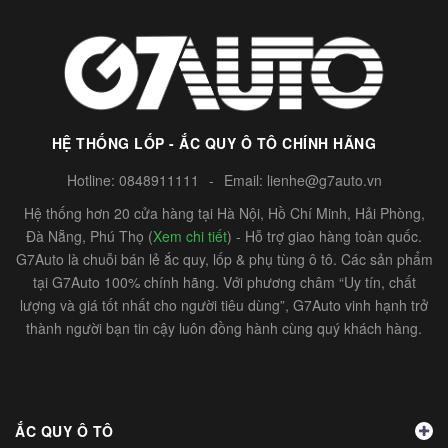
HỆ THỐNG LỐP - ẮC QUY Ô TÔ CHÍNH HÃNG
Hotline:
0848911111
-
Email:
lienhe@g7auto.vn
Hệ thống hơn 20 cửa hàng tại Hà Nội, Hồ Chí Minh, Hải Phòng,
Đà Nẵng, Phú Thọ (
Xem chi tiết
) - Hỗ trợ giao hàng toàn quốc.
G7Auto là chuỗi bán lẻ ắc quy, lốp & phụ tùng ô tô. Các sản phẩm
tại G7Auto 100% chính hãng. Với phương châm “Uy tín, chất
lượng và giá tốt nhất cho người tiêu dùng”, G7Auto vinh hạnh trở
thành người bạn tin cậy luôn đồng hành cùng quý khách hàng.
ẮC QUY Ô TÔ