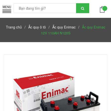
Trang chủ
/
Ắc quy ô tô
/
Ắc quy Enimac
/
Ắc quy Enimac
12V 110AH N120S