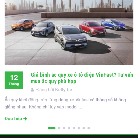
Giá bình ắc quy xe ô tô điện VinFast? Tư vấn
12
mua ắc quy phù hợp
Tháng
Đăng bởi
Kelly Le
12
Ắc quy khởi động trên từng dòng xe Vinfast có thông số không
giống nhau. Không chỉ tùy vào model ...
Đọc tiếp