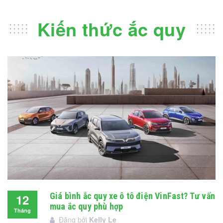
Kiến thức ắc quy
Giá bình ắc quy xe ô tô điện VinFast? Tư vấn
12
mua ắc quy phù hợp
Tháng
Đăng bởi
Kelly Le
12