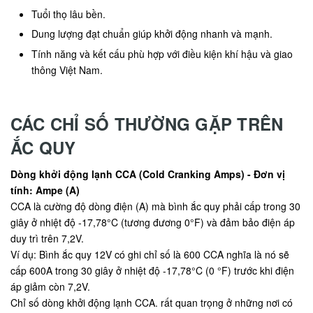
Tuổi thọ lâu bền.
Dung lượng đạt chuẩn giúp khởi động nhanh và mạnh.
Tính năng và kết cấu phù hợp với điều kiện khí hậu và giao
thông Việt Nam.
CÁC CHỈ SỐ THƯỜNG GẶP TRÊN
ẮC QUY
Dòng khởi động lạnh CCA (Cold Cranking Amps) - Đơn vị
tính: Ampe (A)
CCA là cường độ dòng điện (A) mà bình ắc quy phải cấp trong 30
giây ở nhiệt độ -17,78°C (tương đương 0°F) và đảm bảo điện áp
duy trì trên 7,2V.
Ví dụ: Bình ắc quy 12V có ghi chỉ số là 600 CCA nghĩa là nó sẽ
cấp 600A trong 30 giây ở nhiệt độ -17,78°C (0 °F) trước khi điện
áp giảm còn 7,2V.
Chỉ số dòng khởi động lạnh CCA. rất quan trọng ở những nơi có