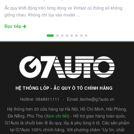
Ắc quy khởi động trên từng dòng xe Vinfast có thông số không
giống nhau. Không chỉ tùy vào model ...
Đọc tiếp
HỆ THỐNG LỐP - ẮC QUY Ô TÔ CHÍNH HÃNG
Hotline:
0848911111
-
Email:
lienhe@g7auto.vn
Hệ thống hơn 20 cửa hàng tại Hà Nội, Hồ Chí Minh, Hải Phòng,
Đà Nẵng, Phú Thọ (
Xem chi tiết
) - Hỗ trợ giao hàng toàn quốc.
G7Auto là chuỗi bán lẻ ắc quy, lốp & phụ tùng ô tô. Các sản phẩm
tại G7Auto 100% chính hãng. Với phương châm “Uy tín, chất