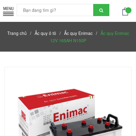
Trang chủ
/
Ắc quy ô tô
/
Ắc quy Enimac
/
Ắc quy Enimac
12V 165AH N150P