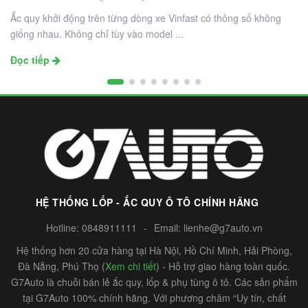
Ắc quy khởi động trên từng dòng xe Vinfast có thông số không
giống nhau. Không chỉ tùy vào model ...
Đọc tiếp
HỆ THỐNG LỐP - ẮC QUY Ô TÔ CHÍNH HÃNG
Hotline:
0848911111
-
Email:
lienhe@g7auto.vn
Hệ thống hơn 20 cửa hàng tại Hà Nội, Hồ Chí Minh, Hải Phòng,
Đà Nẵng, Phú Thọ (
Xem chi tiết
) - Hỗ trợ giao hàng toàn quốc.
G7Auto là chuỗi bán lẻ ắc quy, lốp & phụ tùng ô tô. Các sản phẩm
tại G7Auto 100% chính hãng. Với phương châm “Uy tín, chất