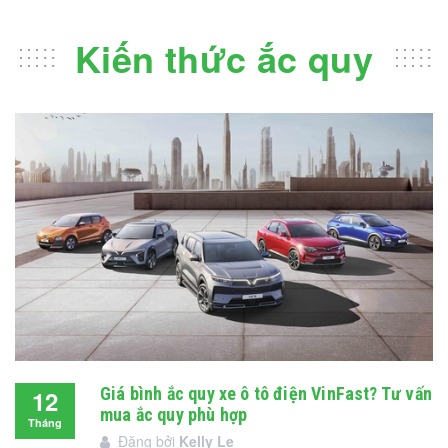
Kiến thức ắc quy
Giá bình ắc quy xe ô tô điện VinFast? Tư vấn
12
mua ắc quy phù hợp
Tháng
Đăng bởi
Kelly Le
12