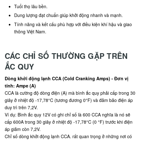
Tuổi thọ lâu bền.
Dung lượng đạt chuẩn giúp khởi động nhanh và mạnh.
Tính năng và kết cấu phù hợp với điều kiện khí hậu và giao
thông Việt Nam.
CÁC CHỈ SỐ THƯỜNG GẶP TRÊN
ẮC QUY
Dòng khởi động lạnh CCA (Cold Cranking Amps) - Đơn vị
tính: Ampe (A)
CCA là cường độ dòng điện (A) mà bình ắc quy phải cấp trong 30
giây ở nhiệt độ -17,78°C (tương đương 0°F) và đảm bảo điện áp
duy trì trên 7,2V.
Ví dụ: Bình ắc quy 12V có ghi chỉ số là 600 CCA nghĩa là nó sẽ
cấp 600A trong 30 giây ở nhiệt độ -17,78°C (0 °F) trước khi điện
áp giảm còn 7,2V.
Chỉ số dòng khởi động lạnh CCA. rất quan trọng ở những nơi có