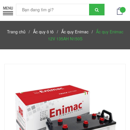
Trang chủ
/
Ắc quy ô tô
/
Ắc quy Enimac
/
Ắc quy Enimac
12V 135AH N150S