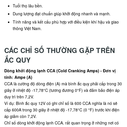
Tuổi thọ lâu bền.
Dung lượng đạt chuẩn giúp khởi động nhanh và mạnh.
Tính năng và kết cấu phù hợp với điều kiện khí hậu và giao
thông Việt Nam.
CÁC CHỈ SỐ THƯỜNG GẶP TRÊN
ẮC QUY
Dòng khởi động lạnh CCA (Cold Cranking Amps) - Đơn vị
tính: Ampe (A)
CCA là cường độ dòng điện (A) mà bình ắc quy phải cấp trong 30
giây ở nhiệt độ -17,78°C (tương đương 0°F) và đảm bảo điện áp
duy trì trên 7,2V.
Ví dụ: Bình ắc quy 12V có ghi chỉ số là 600 CCA nghĩa là nó sẽ
cấp 600A trong 30 giây ở nhiệt độ -17,78°C (0 °F) trước khi điện
áp giảm còn 7,2V.
Chỉ số dòng khởi động lạnh CCA. rất quan trọng ở những nơi có