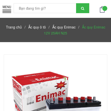
Trang chủ
/
Ắc quy ô tô
/
Ắc quy Enimac
/
Ắc quy Enimac
12V 25AH N25