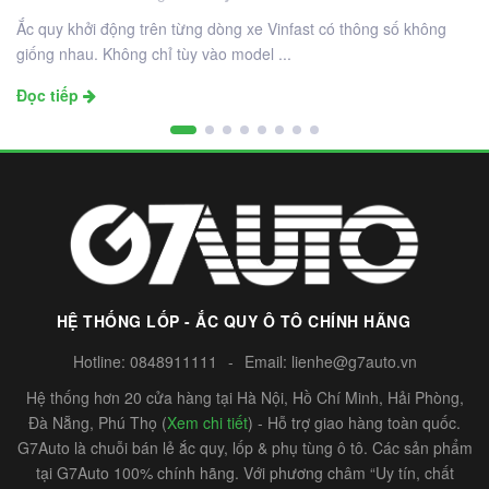
Ắc quy khởi động trên từng dòng xe Vinfast có thông số không
giống nhau. Không chỉ tùy vào model ...
Đọc tiếp
HỆ THỐNG LỐP - ẮC QUY Ô TÔ CHÍNH HÃNG
Hotline:
0848911111
-
Email:
lienhe@g7auto.vn
Hệ thống hơn 20 cửa hàng tại Hà Nội, Hồ Chí Minh, Hải Phòng,
Đà Nẵng, Phú Thọ (
Xem chi tiết
) - Hỗ trợ giao hàng toàn quốc.
G7Auto là chuỗi bán lẻ ắc quy, lốp & phụ tùng ô tô. Các sản phẩm
tại G7Auto 100% chính hãng. Với phương châm “Uy tín, chất