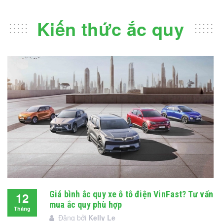
Kiến thức ắc quy
Giá bình ắc quy xe ô tô điện VinFast? Tư vấn
12
mua ắc quy phù hợp
Tháng
Đăng bởi
Kelly Le
12