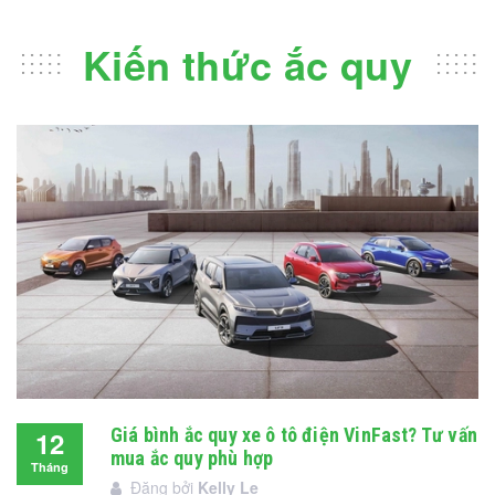
Kiến thức ắc quy
Giá bình ắc quy xe ô tô điện VinFast? Tư vấn
12
mua ắc quy phù hợp
Tháng
Đăng bởi
Kelly Le
12