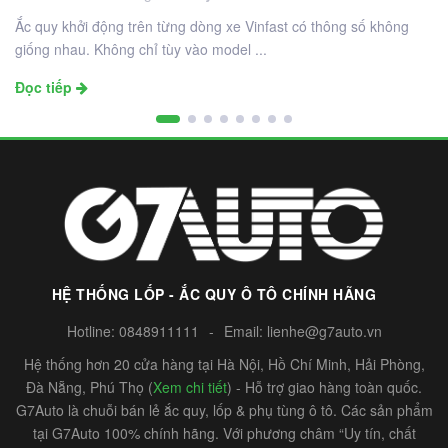
Ắc quy khởi động trên từng dòng xe Vinfast có thông số không
giống nhau. Không chỉ tùy vào model ...
Đọc tiếp
HỆ THỐNG LỐP - ẮC QUY Ô TÔ CHÍNH HÃNG
Hotline:
0848911111
-
Email:
lienhe@g7auto.vn
Hệ thống hơn 20 cửa hàng tại Hà Nội, Hồ Chí Minh, Hải Phòng,
Đà Nẵng, Phú Thọ (
Xem chi tiết
) - Hỗ trợ giao hàng toàn quốc.
G7Auto là chuỗi bán lẻ ắc quy, lốp & phụ tùng ô tô. Các sản phẩm
tại G7Auto 100% chính hãng. Với phương châm “Uy tín, chất