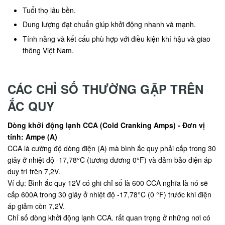
Tuổi thọ lâu bền.
Dung lượng đạt chuẩn giúp khởi động nhanh và mạnh.
Tính năng và kết cấu phù hợp với điều kiện khí hậu và giao
thông Việt Nam.
CÁC CHỈ SỐ THƯỜNG GẶP TRÊN
ẮC QUY
Dòng khởi động lạnh CCA (Cold Cranking Amps) - Đơn vị
tính: Ampe (A)
CCA là cường độ dòng điện (A) mà bình ắc quy phải cấp trong 30
giây ở nhiệt độ -17,78°C (tương đương 0°F) và đảm bảo điện áp
duy trì trên 7,2V.
Ví dụ: Bình ắc quy 12V có ghi chỉ số là 600 CCA nghĩa là nó sẽ
cấp 600A trong 30 giây ở nhiệt độ -17,78°C (0 °F) trước khi điện
áp giảm còn 7,2V.
Chỉ số dòng khởi động lạnh CCA. rất quan trọng ở những nơi có