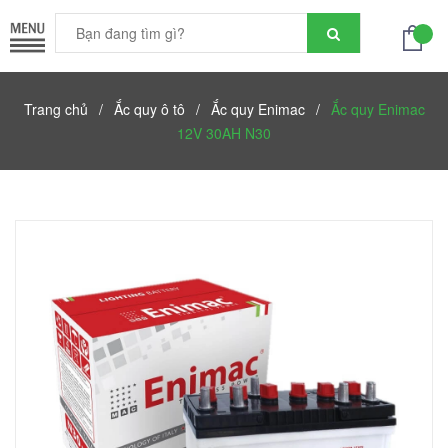
Trang chủ
/
Ắc quy ô tô
/
Ắc quy Enimac
/
Ắc quy Enimac
12V 30AH N30